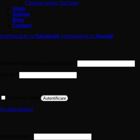
Canalul nostru YouTube
Shop
Upload
Blog
Contact
Loghează-te cu
Facebook
Loghează-te cu
Google
Autentificare
Obligatoriu
Nume utilizator sau adresă email
*
Obligatoriu
Parolă
*
Ține-mă minte
Autentificare
Ai uitat parola?
Înregistrare
Obligatoriu
Adresă email
*