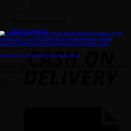
Nu ai niciun produs în coș.
Înapoi la magazin
Stickere auto – Accente unice pentru mașina ta
Stickere auto – Accente unice pentru mașina ta – Automobilul
modern a încetat demult să...
03
iul.