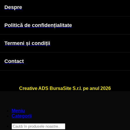
Despre
Politică de confidențialitate
Termeni și condiții
Contact
WallSign.ro este administrat de
Creative ADS BursaSite S.r.l. pe anul 2026
Meniu
Categorii
Caută