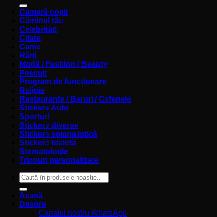
după:
Cameră copii
Căminul tău
Celebrități
Citate
Game
Hărți
Modă / Fashion / Beauty
Pescuit
Program de funcționare
Religie
Restaurante / Baruri / Cafenele
Stickere Auto
Sporturi
Stickere diverse
Stickere semnalistică
Stickere toaletă
Stomatologie
Tricouri personalizate
Caută
după:
Acasă
Despre
Canalul nostru WhatsApp