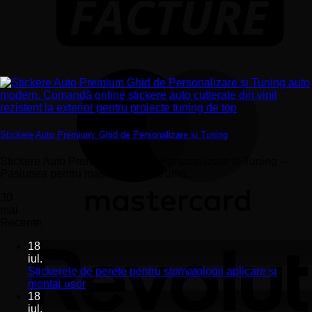
Stickere Auto Premium: Ghid de Personalizare și Tuning
Stickere Auto Premium: Ghid de Personalizare și Tuning –
Pasiunea pentru mașini nu se rezumă...
30
mai
Recente
18
iul.
Stickerele de perete pentru stomatologii aplicare și
Niciun
montaj ușor
comentariu
18
la
iul.