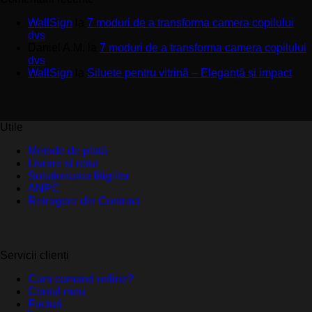
WallSign
la
7 moduri de a transforma camera copilului
dvs
Daniel A.M.
la
7 moduri de a transforma camera copilului
dvs
WallSign
la
Siluete pentru vitrină – Eleganță și impact
Utile
Metode de plată
Livrare și retur
Soluționarea litigiilor
ANPC
Retragere din Contract
Servicii clienți
Cum comand online?
Contul meu
Facturi