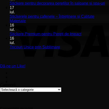
Stickerele
Ni
Stickere pentru decorarea pereților în saloane și spa-uri
de
co
17
perete
la
iul.
pentru
St
Stickerele pentru cafenele – Întreținere și Calitate
stomatologii
pe
Niciun
Materiale
aplicare
de
comentariu
16
la
și
pe
iul.
Stickerele
montaj
în
Niciun
Stickere Premium pentru Pereți de Impact
pentru
ușor
sa
comentariu
16
cafenele
la
și
iul.
–
Stickere
sp
Niciun
Tricouri Unice prin Sublimare
Întreținere
Premium
uri
comentariu
și
la
pentru
Calitate
Tricouri
Pereți
Materiale
Unice
de
Dă-ne un Like!
prin
Impact
Sublimare
Categorii
Categorii
Comentarii recente