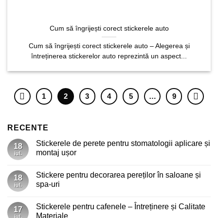
Cum să îngrijești corect stickerele auto
Cum să îngrijești corect stickerele auto – Alegerea și
întreținerea stickerelor auto reprezintă un aspect...
1
2
3
4
5
…
9
RECENTE
Stickerele de perete pentru stomatologii aplicare și
18
montaj ușor
iul.
Niciun
comentariu
Stickere pentru decorarea pereților în saloane și
la
18
Stickerele
spa-uri
iul.
de
perete
Niciun
pentru
comentariu
Stickerele pentru cafenele – Întreținere și Calitate
stomatologii
la
17
aplicare
Stickere
Materiale
iul.