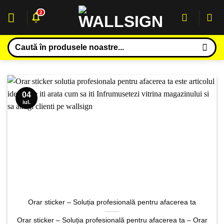
Sari
2
la
conținut
Caută
după:
04
iul.
Orar sticker – Soluția profesională pentru afacerea ta
Orar sticker – Soluția profesională pentru afacerea ta – Orar