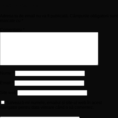
Lasă un răspuns
Adresa ta de email nu va fi publicată.
Câmpurile obligatorii sunt
marcate cu
*
Comentariu
*
Nume
*
Email
*
Site web
Salvează-mi numele, emailul și site-ul web în acest
navigator pentru data viitoare când o să comentez.