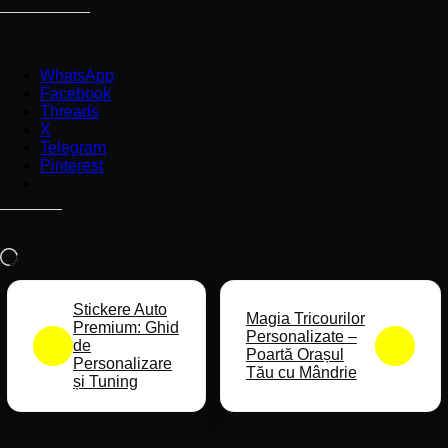
Partajează prin:
WhatsApp
Facebook
Threads
X
Telegram
Pinterest
Apreciază:
Încarc...
Stickere Auto
Magia Tricourilor
Premium: Ghid
Personalizate –
de
Poartă Orașul
Personalizare
Tău cu Mândrie
și Tuning