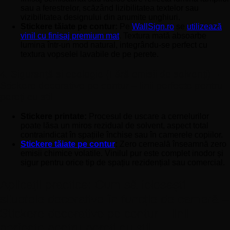
sau a ferestrelor, scăzând lizibilitatea textelor sau
vizibilitatea designului din anumite unghiuri.
Stickere tăiate pe contur:
Pe
WallSign.ro
se
utilizează
vinil cu finisaj premium mat
. Textura mată absoarbe
lumina într-un mod natural, integrându-se perfect cu
textura vopselei lavabile de pe perete.
4. Siguranță și ecologie (Fără emisii de solvenți) –
Stickere decorative pe contur – linii perfecte pentru
pereți cu stil
Stickere printate:
Procesul de uscare a cernelurilor
poate lăsa un miros rezidual de solvent, aspect total
contraindicat în spațiile închise sau în camerele copiilor.
Stickere tăiate pe contur
:
Zero cerneală înseamnă zero
emisii chimice volatile. Vinilul pur este complet inodor și
sigur pentru orice tip de spațiu rezidențial sau comercial.
Aplicații practice: Cum să folosești
siluetele decorative în funcție de cameră –
Stickere decorative pe contur – linii
perfecte pentru pereți cu stil