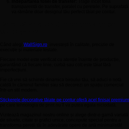
Îndepărtarea foliei de transfer:
Trage încet folia
transparentă de transfer, paralel cu peretele. Pe suprafață
va rămâne doar designul tău perfect tăiat pe contur.
De ce să alegi soluțiile de decor de pe
WallSign.ro?
Când alegi
WallSign.ro
, investești în calitate, precizie de
execuție și materiale testate.
Fiecare model este verificat cu atenție înainte de producție,
garantând că fiecare linie, curbă sau colț este tăiat fără
imperfecțiuni.
Fie că vrei să schimbi dinamica biroului tău, să aduci o notă
caldă în căminul familiei sau să decorezi un spațiu comercial
într-un stil modern.
Stickerele decorative tăiate pe contur oferă acel finisaj premium
pe care tehnologia de print nu îl va putea egala niciodată.
Vizitează magazinul nostru online și alege dintr-o gamă variată
de siluete, citate și grafici unice, concepute special pentru a
transforma pereții tăi în adevărate opere de artă minimalistă!