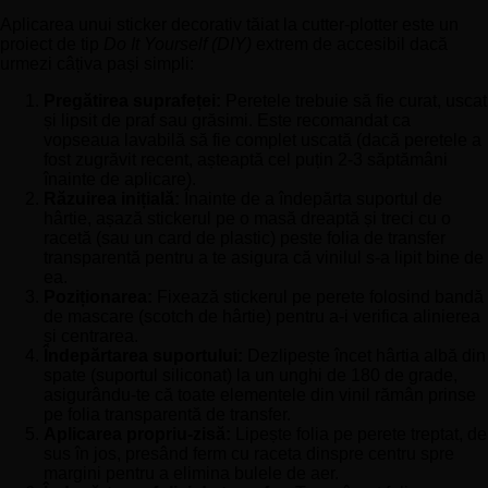
Aplicarea unui sticker decorativ tăiat la cutter-plotter este un
proiect de tip
Do It Yourself (DIY)
extrem de accesibil dacă
urmezi câțiva pași simpli:
Pregătirea suprafeței:
Peretele trebuie să fie curat, uscat
și lipsit de praf sau grăsimi. Este recomandat ca
vopseaua lavabilă să fie complet uscată (dacă peretele a
fost zugrăvit recent, așteaptă cel puțin 2-3 săptămâni
înainte de aplicare).
Răzuirea inițială:
Înainte de a îndepărta suportul de
hârtie, așază stickerul pe o masă dreaptă și treci cu o
racetă (sau un card de plastic) peste folia de transfer
transparentă pentru a te asigura că vinilul s-a lipit bine de
ea.
Poziționarea:
Fixează stickerul pe perete folosind bandă
de mascare (scotch de hârtie) pentru a-i verifica alinierea
și centrarea.
Îndepărtarea suportului:
Dezlipește încet hârtia albă din
spate (suportul siliconat) la un unghi de 180 de grade,
asigurându-te că toate elementele din vinil rămân prinse
pe folia transparentă de transfer.
Aplicarea propriu-zisă:
Lipește folia pe perete treptat, de
sus în jos, presând ferm cu raceta dinspre centru spre
margini pentru a elimina bulele de aer.