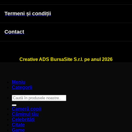
Termeni și condiții
Contact
WallSign.ro este administrat de
Creative ADS BursaSite S.r.l. pe anul 2026
Meniu
Categorii
Caută
după:
Cameră copii
Căminul tău
Celebrități
Citate
Game