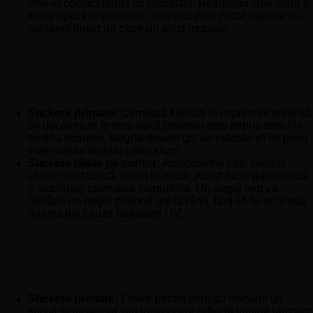
vine în contact direct cu suprafața. Rezultatul final oferă o
iluzie optică impecabilă: stickerul pare pictat manual cu
șablonul direct de către un artist muralist.
2. Durabilitatea culorilor și rezistența la razele UV –
Stickere decorative pe contur – linii perfecte pentru
pereți cu stil
Stickere printate:
Cerneala folosită la imprimare tinde să
se decoloreze în timp dacă peretele este expus direct la
lumina soarelui. Negrul devine gri, iar culorile vii își pierd
intensitatea în doar câteva luni.
Stickere tăiate pe contur:
Autocolantul este colorat
chimic din fabrică, direct în masă. Acest lucru garantează
o stabilitate cromatică incredibilă. Un negru mat va
rămâne un negru profund ani la rând, fără să își schimbe
nuanța din cauza radiațiilor UV.
3. Aspectul mat, premium vs. Reflexiile lucioase –
Stickere decorative pe contur – linii perfecte pentru
pereți cu stil
Stickere printate:
Foliile pentru print au frecvent un
finisaj semisatinat sau lucios care reflectă lumina lămpilor