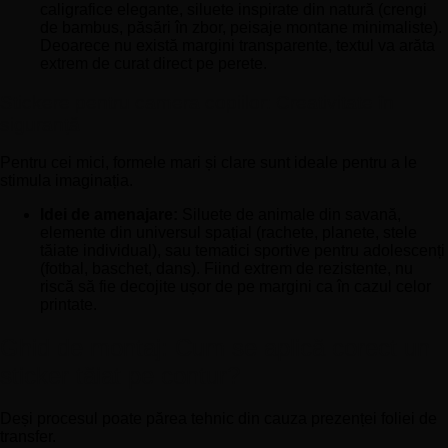
caligrafice elegante, siluete inspirate din natură (crengi
de bambus, păsări în zbor, peisaje montane minimaliste).
Deoarece nu există margini transparente, textul va arăta
extrem de curat direct pe perete.
Stickere pentru camera copiilor: Creativitate în
siguranță
Pentru cei mici, formele mari și clare sunt ideale pentru a le
stimula imaginația.
Idei de amenajare:
Siluete de animale din savană,
elemente din universul spațial (rachete, planete, stele
tăiate individual), sau tematici sportive pentru adolescenți
(fotbal, baschet, dans). Fiind extrem de rezistente, nu
riscă să fie decojite ușor de pe margini ca în cazul celor
printate.
Ghid de montaj: Cum se aplică corect un
sticker tăiat pe contur?
Deși procesul poate părea tehnic din cauza prezenței foliei de
transfer.