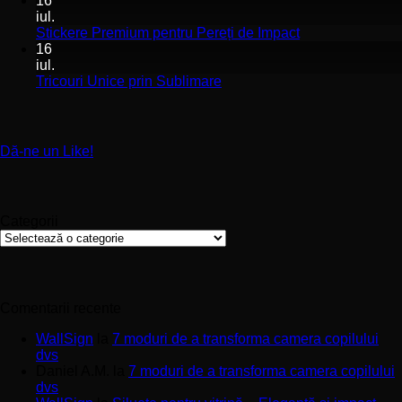
16
la
și
pe
iul.
Stickerele
montaj
în
Niciun
Stickere Premium pentru Pereți de Impact
pentru
ușor
sa
comentariu
16
cafenele
la
și
iul.
–
Stickere
sp
Niciun
Tricouri Unice prin Sublimare
Întreținere
Premium
uri
comentariu
și
la
pentru
Calitate
Tricouri
Pereți
Materiale
Unice
de
Dă-ne un Like!
prin
Impact
Sublimare
Categorii
Categorii
Comentarii recente
WallSign
la
7 moduri de a transforma camera copilului
dvs
Daniel A.M.
la
7 moduri de a transforma camera copilului
dvs