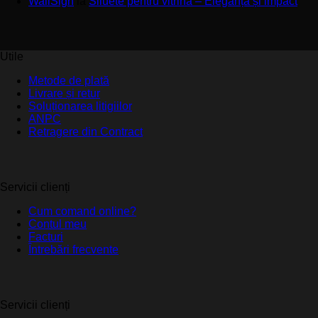
WallSign
la
Siluete pentru vitrină – Eleganță și impact
Utile
Metode de plată
Livrare și retur
Soluționarea litigiilor
ANPC
Retragere din Contract
Servicii clienți
Cum comand online?
Contul meu
Facturi
Întrebări frecvente
Servicii clienți