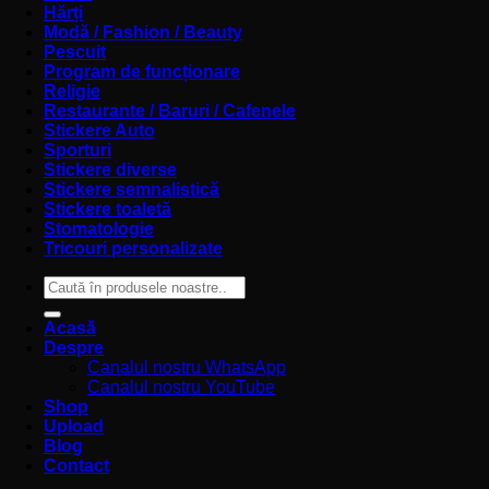
Hărți
Modă / Fashion / Beauty
Pescuit
Program de funcționare
Religie
Restaurante / Baruri / Cafenele
Stickere Auto
Sporturi
Stickere diverse
Stickere semnalistică
Stickere toaletă
Stomatologie
Tricouri personalizate
Caută
după:
Acasă
Despre
Canalul nostru WhatsApp
Canalul nostru YouTube
Shop
Upload
Blog
Contact