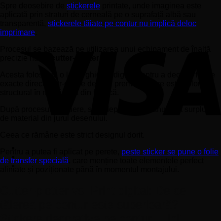
Spre deosebire de
stickerele
printate, unde imaginea este
aplicată prin straturi de cerneală pe o suprafață albă sau
transparentă,
stickerele tăiate pe contur nu implică deloc
imprimare
.
Procesul se bazează pe utilizarea unui echipament de înaltă
precizie numit
cutter-plotter
.
Acesta folosește o lamă ghidată digital pentru a decupa forme
exacte direct dintr-o folie de vinil premium, care este colorată
structural în masă încă din fabrică.
După procesul de tăiere, se îndepărtează manual tot surplusul
de material din jurul desenului.
Ceea ce rămâne este strict designul dorit.
Pentru a putea fi aplicat pe perete,
peste sticker se pune o folie
de transfer specială
, care menține toate elementele perfect
aliniate și poziționate până în momentul montajului.
Cutter-plotter vs. Print digital: De ce
tăierea pe contur este superioară? –
Stickere decorative pe contur – linii