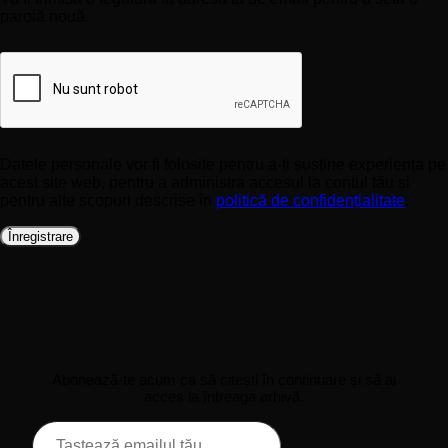
parolă nouă.
Datele personale vor fi folosite pentru a-ți susține experiența pe
acest site web, pentru a administra accesul la contul tău și
pentru alte scopuri descrise în
politică de confidențialitate
.
Înregistrare
Descoperă mai multe la
WallSign
Abonează-te acum ca să citești în continuare și să ai
acces la întreaga arhivă.
Tastează
emailul