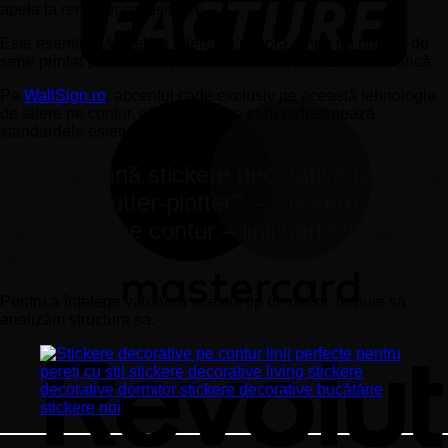
apela la renovări costisitoare.
Este esențial să înțelegi diferența majoră dintre un produs de
serie printat și un decor premium, tăiat cu precizie milimetrică.
Pe
WallSign.ro
, accentul cade exclusiv pe această tehnologie
de tăiere pe contur, oferind finisaje care redesenează
standardele estetice.
Ce înseamnă stickere decorative tăiate pe
contur la cutter-plotter? – Stickere
decorative pe contur – linii perfecte pentru
pereți cu stil
Pentru a înțelege valoarea acestui tip de decor, trebuie să
analizăm structura sa.