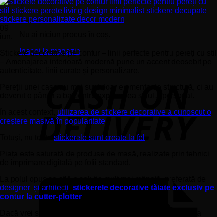
09
Nu ai niciun produs în coș.
iun.
Înapoi la magazin
Stickere decorative pe contur – linii perfecte pentru pereți cu stil
– Amenajarea interioară modernă pune un accent deosebit pe
autenticitate, linii curate și personalizare.
Pereții unei case nu mai sunt doar elemente de structură, ci au
devenit o pânză albă pentru exprimarea stilului personal.
În acest context,
utilizarea de stickere decorative a cunoscut o
creștere masivă în popularitate
.
Totuși, nu toate
stickerele sunt create la fel
.
Piața este saturată de produse de masă, realizate prin tehnici
de imprimare digitală pe folii standard.
La polul opus se află o soluție mult mai rafinată, preferată de
designeri și arhitecți
:
stickerele decorative tăiate exclusiv pe
contur la cutter-plotter
.
Dacă vrei să transformi radical aspectul unei camere fără a