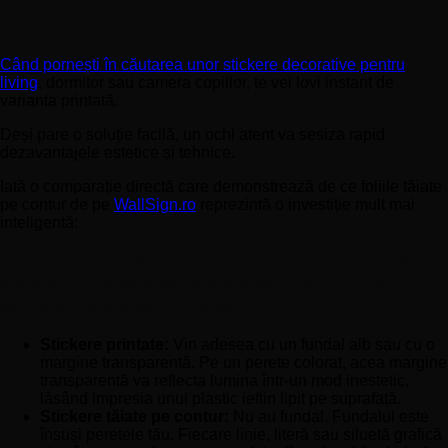
perfecte pentru pereți cu stil
Când pornești în căutarea unor stickere decorative pentru
living
, dormitor sau camera copiilor, te vei lovi instant de
varianta printată.
Deși pare o soluție facilă, un ochi atent va sesiza rapid
dezavantajele estetice și tehnice.
Iată o comparație directă care demonstrează de ce foliile tăiate
pe contur de pe
WallSign.ro
reprezintă o investiție mult mai
inteligentă:
1. Absența totală a fundalului (Efectul de pictură
directă) – Stickere decorative pe contur – linii
perfecte pentru pereți cu stil
Stickere printate:
Vin adesea cu un fundal alb sau cu o
margine transparentă. Pe un perete colorat, acea margine
transparentă va reflecta lumina într-un mod inestetic,
lăsând impresia unui plastic ieftin lipit pe suprafață.
Stickere tăiate pe contur:
Nu au fundal. Fundalul este
însuși peretele tău. Fiecare linie, literă sau siluetă grafică