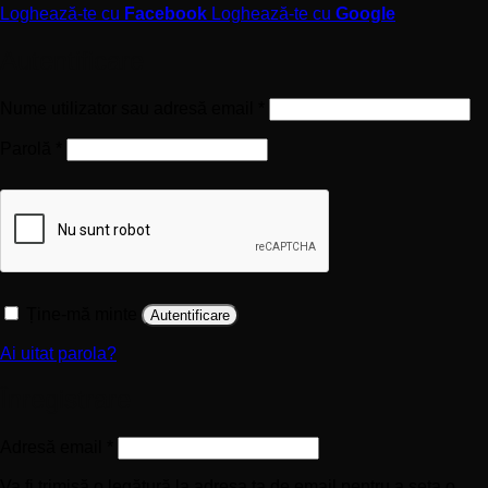
Loghează-te cu
Facebook
Loghează-te cu
Google
Autentificare
Obligatoriu
Nume utilizator sau adresă email
*
Obligatoriu
Parolă
*
Ține-mă minte
Autentificare
Ai uitat parola?
Înregistrare
Obligatoriu
Adresă email
*
Va fi trimisă o legătură la adresa ta de email pentru a seta o