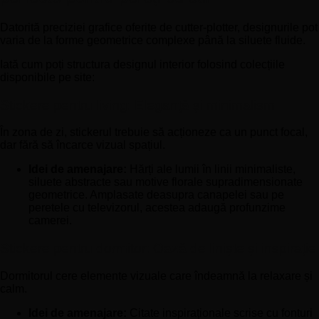
Datorită preciziei grafice oferite de cutter-plotter, designurile pot
varia de la forme geometrice complexe până la siluete fluide.
Iată cum poți structura designul interior folosind colecțiile
disponibile pe site:
Stickere pentru living: Eleganță și minimalism
În zona de zi, stickerul trebuie să acționeze ca un punct focal,
dar fără să încarce vizual spațiul.
Idei de amenajare:
Hărți ale lumii în linii minimaliste,
siluete abstracte sau motive florale supradimensionate
geometrice. Amplasate deasupra canapelei sau pe
peretele cu televizorul, acestea adaugă profunzime
camerei.
Stickere pentru dormitor: Oază de liniște și inspirație
Dormitorul cere elemente vizuale care îndeamnă la relaxare și
calm.
Idei de amenajare:
Citate inspiraționale scrise cu fonturi