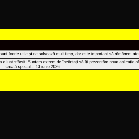
t sunt foarte utile și ne salvează mult timp, dar este important să rămânem atenț
 a luat sfârșit! Suntem extrem de încântați să îți prezentăm noua aplicație of
creată special...
13 iunie 2026