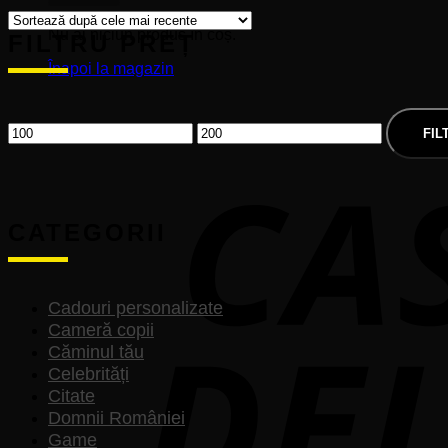
Nu ai niciun produs în coș.
FILTRU PREȚ
Înapoi la magazin
Preț
Preț
minim
maxim
FIL
CATEGORII
Cadouri personalizate
Cameră copii
Căminul tău
Celebrități
Citate
Domnii României
Game