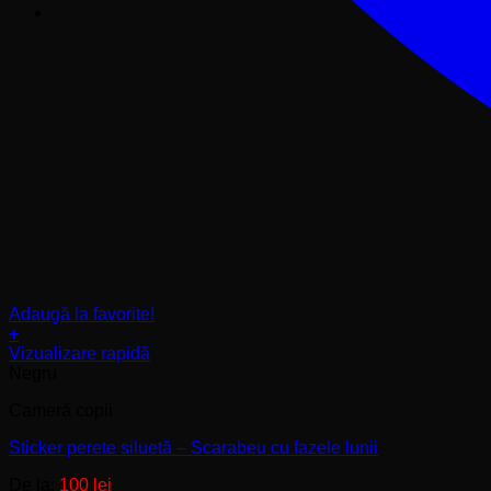
Adaugă la favorite!
+
Acest
Vizualizare rapidă
produs
Negru
are
Cameră copii
mai
multe
Sticker perete siluetă – Scarabeu cu fazele lunii
variații.
Opțiunile
De la:
100
lei
pot