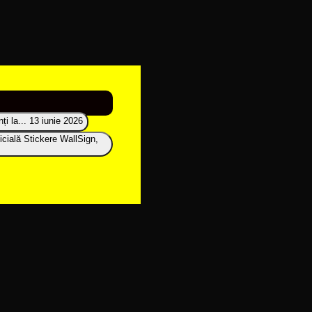
i la...
13 iunie 2026
icială Stickere WallSign,