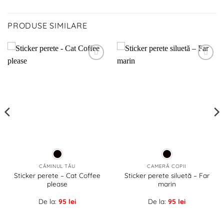
PRODUSE SIMILARE
Adaugă
Adaugă
la
la
favorite!
favorite!
CĂMINUL TĂU
CAMERĂ COPII
Sticker perete – Cat Coffee
Sticker perete siluetă – Far
please
marin
De la:
95
lei
De la:
95
lei