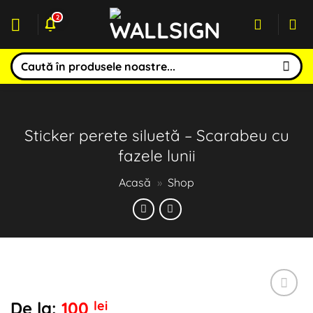
Sari
2
la
conținut
Caută
după:
Sticker perete siluetă – Scarabeu cu
fazele lunii
Acasă
»
Shop
De la:
100
lei
Adaugă