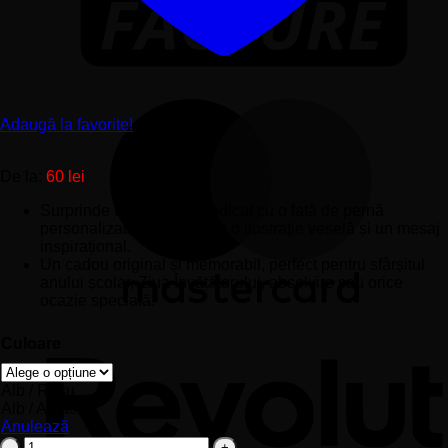
Adaugă la favorite!
De la:
60
lei
Surprinde un învățător dedicat cu o față de pernă
personalizată, decorată cu o ilustrație veselă și un mesaj
inspirațional.
Un cadou original și memorabil, perfect pentru sfârșitul
anului școlar, Ziua Învățătorului, absolvire sau orice
ocazie specială.
Culoare
Alb / Roșu
Alb / Albastru
Anulează
Cantitate