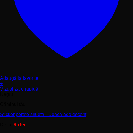
Adaugă la favorite!
+
Acest
Vizualizare rapidă
produs
Negru
are
Căminul tău
mai
multe
Sticker perete siluetă – Joacă adolescent
variații.
Opțiunile
De la:
95
lei
pot
fi