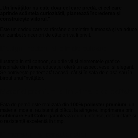
„Un învățător nu este doar cel care predă, ci cel care
aprinde scânteia curiozității, plantează încrederea și
construiește viitorul.”
Este un cadou care va rămâne o amintire frumoasă și va aduce
un zâmbet sincer ori de câte ori va fi privit.
Design modern și plin de culoare
Ilustrația în stil cartoon, culorile vii și elementele grafice
inspirate din lumea educației oferă un aspect vesel și elegant.
Se potrivește perfect atât acasă, cât și în sala de clasă sau în
biroul unui învățător.
Material premium și imprimare de calitate
Fața de pernă este realizată din
100% poliester premium
, un
material moale, rezistent și plăcut la atingere. Imprimarea prin
sublimare Full Color
garantează culori intense, detalii clare și
o rezistență excelentă în timp.
Dimensiuni și caracteristici