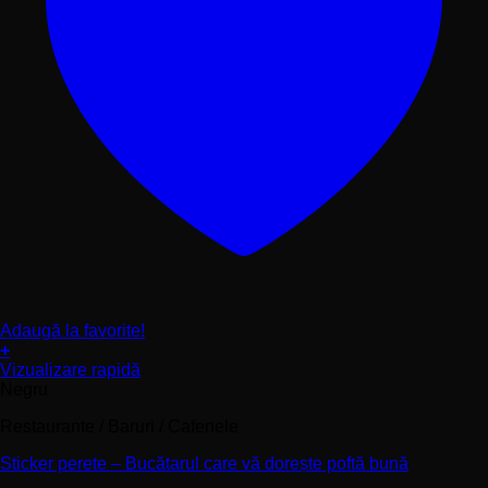
Adaugă la favorite!
+
Acest
Vizualizare rapidă
produs
Negru
are
Restaurante / Baruri / Cafenele
mai
multe
Sticker perete – Bucătarul care vă dorește poftă bună
variații.
Opțiunile