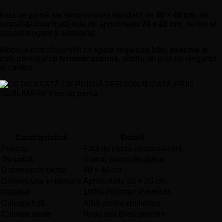
Fața de pernă are dimensiunea standard de
40 × 40 cm
, iar
suprafața imprimată este de aproximativ
28 × 28 cm
, pentru un
aspect elegant și echilibrat.
Modelul este disponibil cu
spate roșu sau bleu deschis
și
este prevăzut cu
fermoar ascuns
, pentru un plus de eleganță
și confort.
Specificații tehnice
Caracteristică
Detalii
Produs
Față de pernă personalizată
Tematică
Cadou pentru învățător
Dimensiune pernă
40 × 40 cm
Dimensiune imprimare
Aproximativ 28 × 28 cm
Material
100% Poliester Premium
Culoare față
Albă pentru sublimare
Culoare spate
Roșu sau Bleu deschis