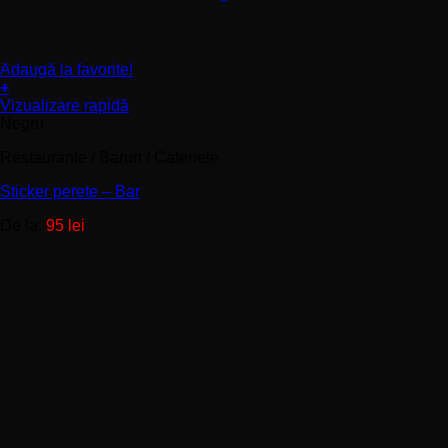
Adaugă la favorite!
+
Acest
Vizualizare rapidă
produs
Negru
are
Restaurante / Baruri / Cafenele
mai
multe
Sticker perete – Bar
variații.
Opțiunile
De la:
95
lei
pot
fi
alese
în
pagina
produsului.