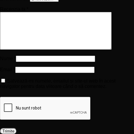
Recenzia ta
*
Nume
*
Email
*
Salvează-mi numele, emailul și site-ul web în acest
navigator pentru data viitoare când o să comentez.