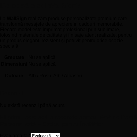
De ce să alegi WallSign?
La
WallSign
realizăm produse personalizate premium care
transformă mesajele de apreciere în cadouri memorabile.
Fiecare model este imprimat profesional prin sublimare,
folosind materiale de calitate și finisaje atent realizate, pentru
un produs elegant, rezistent și potrivit pentru orice ocazie
specială.
Greutate
Nu se aplică
Dimensiuni
Nu se aplică
Culoare
Alb / Roșu, Alb / Albastru
Recenzii
Nu există recenzii până acum.
Fii primul care scrii o recenzie pentru „Față de Pernă
Personalizată – Cadou pentru Învățător”
Evaluarea ta
*