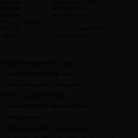
Imprimare
Sublimare Full Color
Închidere
Fermoar ascuns
Greutate
Aproximativ 20 g
Umplutură inclusă
Nu
Întreținere
Spălare la maximum 40°C
Utilizare
Decor și cadou
Avantajele produsului
✔ Cadou deosebit pentru învățător
✔ Design modern și plin de culoare
✔ Mesaj inspirațional și motivațional
✔ Material premium și durabil
✔ Imprimare Full Color de înaltă rezoluție
✔ Fermoar ascuns
✔ Disponibil cu spate roșu sau bleu deschis