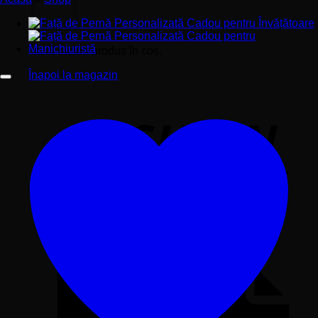
Nu ai niciun produs în coș.
Înapoi la magazin