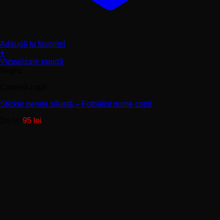
Adaugă la favorite!
+
Acest
Vizualizare rapidă
produs
Negru
are
Cameră copii
mai
multe
Sticker perete siluetă – Fotbalist nume copil
variații.
Opțiunile
De la:
95
lei
pot
fi
alese
în
pagina
produsului.