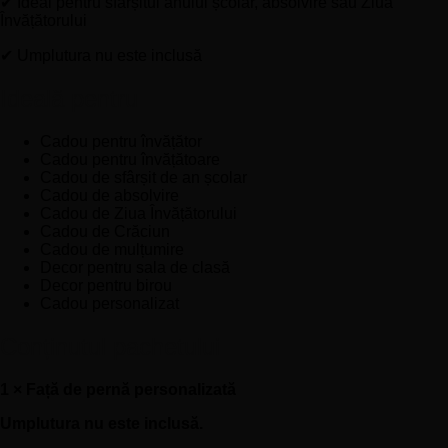
✔ Ideal pentru sfârșitul anului școlar, absolvire sau Ziua
Învățătorului
✔ Umplutura nu este inclusă
Ideală pentru
Cadou pentru învățător
Cadou pentru învățătoare
Cadou de sfârșit de an școlar
Cadou de absolvire
Cadou de Ziua Învățătorului
Cadou de Crăciun
Cadou de mulțumire
Decor pentru sala de clasă
Decor pentru birou
Cadou personalizat
Conținutul pachetului
1 × Față de pernă personalizată
Umplutura nu este inclusă.