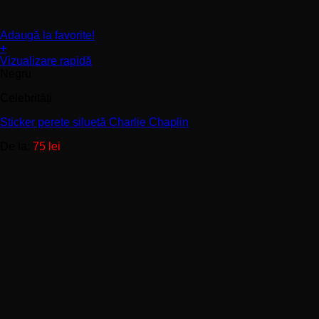
Adaugă la favorite!
+
Acest
Vizualizare rapidă
produs
Negru
are
Celebrități
mai
multe
Sticker perete siluetă Charlie Chaplin
variații.
Opțiunile
De la:
75
lei
pot
fi
alese
în
pagina
produsului.