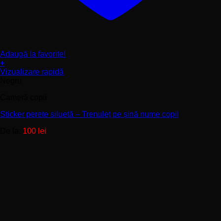
Adaugă la favorite!
+
Acest
Vizualizare rapidă
produs
Negru
are
Cameră copii
mai
multe
Sticker perete siluetă – Trenuleț pe șină nume copil
variații.
Opțiunile
De la:
100
lei
pot
fi
alese
în
pagina
produsului.