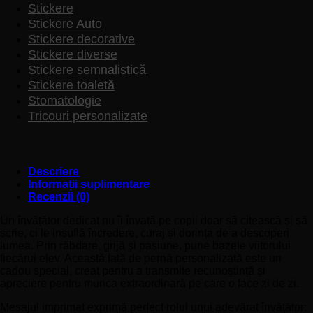
Stickere
Stickere Auto
Stickere decorative
Stickere diverse
Stickere semnalistică
Stickere toaletă
Stomatologie
Tricouri personalizate
Descriere
Informații suplimentare
Recenzii (0)
Un învățător dedicat nu îi învață pe copii doar să citească și să
scrie, ci le insuflă încredere, curaj și dorința de a descoperi
lumea. Prin răbdare, grijă și pasiune, pune bazele viitorului
fiecărui elev. Această față de pernă personalizată este un
cadou special, creat pentru a transmite recunoștință și
apreciere pentru munca extraordinară pe care o face zi de zi.
Mesajul imprimat exprimă perfect rolul unui adevărat învățător: