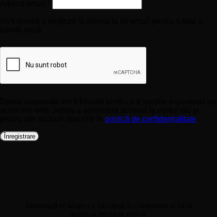
Obligatoriu
Adresă email
*
Va fi trimisă o legătură la adresa ta de email pentru a seta o
parolă nouă.
Datele personale vor fi folosite pentru a-ți susține experiența pe
acest site web, pentru a administra accesul la contul tău și
pentru alte scopuri descrise în
politică de confidențialitate
.
Înregistrare
Descoperă mai multe la
WallSign
Abonează-te acum ca să citești în continuare și să ai
acces la întreaga arhivă.