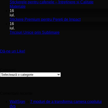
pentru
St
Stickerele pentru cafenele – Întreținere și Calitate
stomatologii
pe
Niciun
Materiale
aplicare
de
comentariu
16
la
și
pe
iul.
Stickerele
montaj
în
Niciun
Stickere Premium pentru Pereți de Impact
pentru
ușor
sa
comentariu
16
cafenele
la
și
iul.
–
Stickere
sp
Niciun
Tricouri Unice prin Sublimare
Întreținere
Premium
uri
comentariu
și
la
pentru
Calitate
Tricouri
Pereți
Materiale
Unice
de
Dă-ne un Like!
prin
Impact
Sublimare
Categorii
Categorii
Comentarii recente
WallSign
la
7 moduri de a transforma camera copilului
dvs