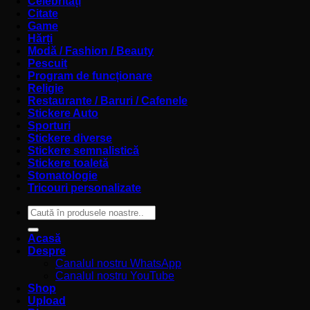
Celebrități
Citate
Game
Hărți
Modă / Fashion / Beauty
Pescuit
Program de funcționare
Religie
Restaurante / Baruri / Cafenele
Stickere Auto
Sporturi
Stickere diverse
Stickere semnalistică
Stickere toaletă
Stomatologie
Tricouri personalizate
Caută
după:
Acasă
Despre
Canalul nostru WhatsApp
Canalul nostru YouTube
Shop
Upload