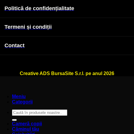
Politică de confidențialitate
Termeni și condiții
Contact
WallSign.ro este administrat de
Creative ADS BursaSite S.r.l. pe anul 2026
Meniu
Categorii
Caută
după:
Cameră copii
Căminul tău