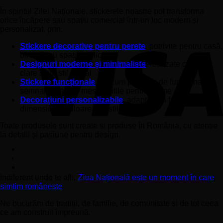
În spiritul Zilei Naționale, stickerele noastre pot transforma
orice încăpere sau spațiu comercial într-un loc modern și
personalizat, prin:
Stickere decorative pentru perete
, potrivite pentru casă,
birouri sau spații publice
Designuri moderne și minimaliste
, realizate cu linii
clare și un stil actual
Stickere funcționale
, precum program de funcționare,
semnalistică sau mesaje utile pentru vitrine
Decorațiuni personalizabile
, adaptate în funcție de
dimensiune, culoare sau stilul dorit
Toate produsele sunt create și produse în România, cu atenție
la detalii și pasiune pentru design.
Un gând pentru români
Indiferent unde te afli,
Ziua Națională este un moment în care
simțim românește
.
Ne bucurăm de tradiții, de familie, de comunitate și de tot ceea
ce am construit împreună.