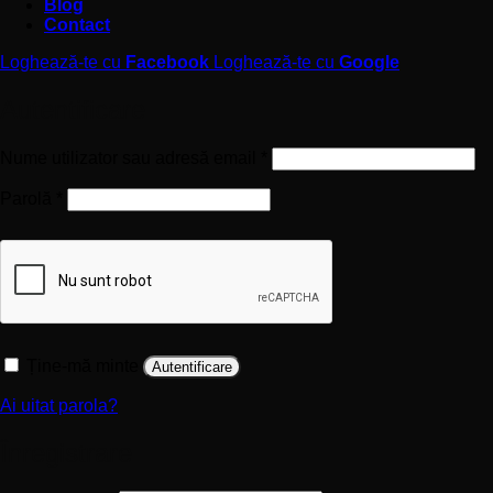
Blog
Contact
Loghează-te cu
Facebook
Loghează-te cu
Google
Autentificare
Obligatoriu
Nume utilizator sau adresă email
*
Obligatoriu
Parolă
*
Ține-mă minte
Autentificare
Ai uitat parola?
Înregistrare