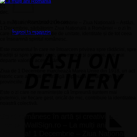
01
dec.
Nu ai niciun produs în coș.
La mulți ani, România! 1 Decembrie – Ziua Națională – Astăzi,
1 Decembrie, sărbătorim Ziua Națională a României – o zi în
Înapoi la magazin
care ne amintim cu emoție de unitate, identitate și de tot ceea
ce înseamnă spiritul românesc.
Este momentul în care ne întoarcem privirea spre rădăcini, spre
tradiții și spre toți cei care, prin muncă și pasiune, duc mai
departe valorile acestei țări.
Ziua de 1 Decembrie marchează Marea Unire din 1918, un act
istoric care a reușit să strângă împreună românii din toate
provinciile.
Este o zi care ne reamintește că împreună suntem mai
puternici, iar fiecare gest, oricât de mic, contribuie la identitatea
noastră colectivă.
Spirit românesc în artă și creativitate –
Echipa WallSign.ro – La mulți ani,
România! 1 Decembrie – Ziua Națională