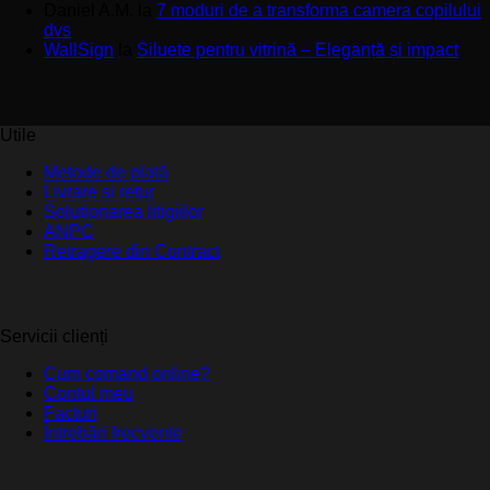
Daniel A.M.
la
7 moduri de a transforma camera copilului
dvs
WallSign
la
Siluete pentru vitrină – Eleganță și impact
Utile
Metode de plată
Livrare și retur
Soluționarea litigiilor
ANPC
Retragere din Contract
Servicii clienți
Cum comand online?
Contul meu
Facturi
Întrebări frecvente