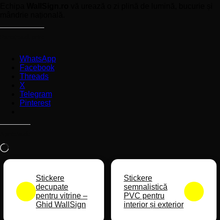
Echipa
WallSign.ro
vă urează o zi plină de lumină, bucurie și
mândrie națională.
Partajează prin:
WhatsApp
Facebook
Threads
X
Telegram
Pinterest
Apreciază:
Încarc...
Stickere
Stickere
decupate
semnalistică
pentru vitrine –
PVC pentru
Ghid WallSign
interior și exterior