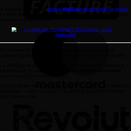
În această zi specială,
echipa
WallSign.ro
transmite un sincer
La mulți ani!
tuturor românilor și mulțumește comunității pentru
susținerea de până acum.
Noi credem că frumusețea unei țări stă și în felul în care
oamenii transformă lucrurile obișnuite în ceva plin de emoție.
La WallSign.ro, pasiunea noastră este să aducem culoare și
personalitate în casele oamenilor prin
stickere decorative
create cu grijă și atenție la detalii.
Fiecare sticker este gândit să transmită un mesaj, o emoție sau
o poveste — exact așa cum 1 Decembrie transmite povestea
unei națiuni unite.
Stickere decorative inspirate de România
– La mulți ani, România! 1 Decembrie –
Ziua Națională