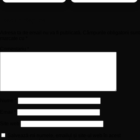
Lasă un răspuns
Adresa ta de email nu va fi publicată.
Câmpurile obligatorii sunt
marcate cu
*
Comentariu
*
Nume
*
Email
*
Site web
Salvează-mi numele, emailul și site-ul web în acest