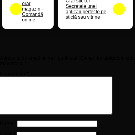
Orar sticker –
orar
Secretele unei
magazin –
aplicări perfecte pe
Comandă
sticlă sau vitrine
online
Lasă un răspuns
Adresa ta de email nu va fi publicată.
Câmpurile obligatorii sunt
marcate cu
*
Comentariu
*
Nume
*
Email
*