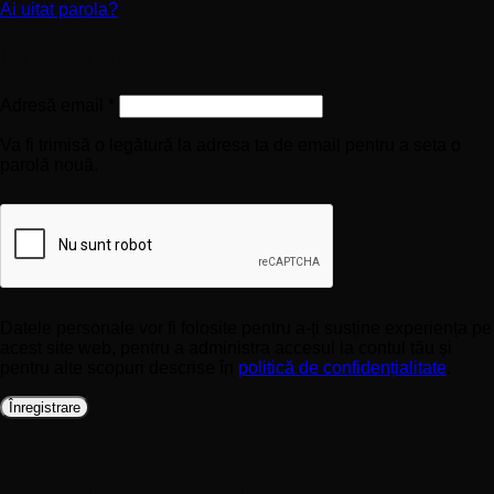
Ai uitat parola?
Înregistrare
Obligatoriu
Adresă email
*
Va fi trimisă o legătură la adresa ta de email pentru a seta o
parolă nouă.
Datele personale vor fi folosite pentru a-ți susține experiența pe
acest site web, pentru a administra accesul la contul tău și
pentru alte scopuri descrise în
politică de confidențialitate
.
Înregistrare
Descoperă mai multe la