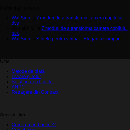
Comentarii recente
WallSign
la
7 moduri de a transforma camera copilului
dvs
Daniel A.M.
la
7 moduri de a transforma camera copilului
dvs
WallSign
la
Siluete pentru vitrină – Eleganță și impact
Utile
Metode de plată
Livrare și retur
Soluționarea litigiilor
ANPC
Retragere din Contract
Servicii clienți
Cum comand online?
Contul meu