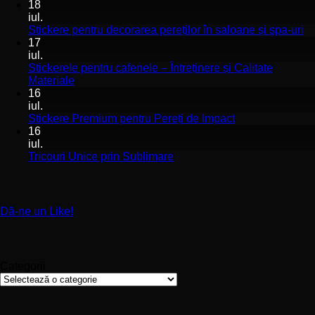
comentariu
18
la
iul.
Stickerele
Ni
Stickere pentru decorarea pereților în saloane și spa-uri
de
co
17
perete
la
iul.
pentru
St
Stickerele pentru cafenele – Întreținere și Calitate
stomatologii
pe
Niciun
Materiale
aplicare
de
comentariu
16
la
și
pe
iul.
Stickerele
montaj
în
Niciun
Stickere Premium pentru Pereți de Impact
pentru
ușor
sa
comentariu
16
cafenele
la
și
iul.
–
Stickere
sp
Niciun
Tricouri Unice prin Sublimare
Întreținere
Premium
uri
comentariu
și
la
pentru
Calitate
Tricouri
Pereți
Materiale
Unice
de
Dă-ne un Like!
prin
Impact
Sublimare
Categorii
Categorii