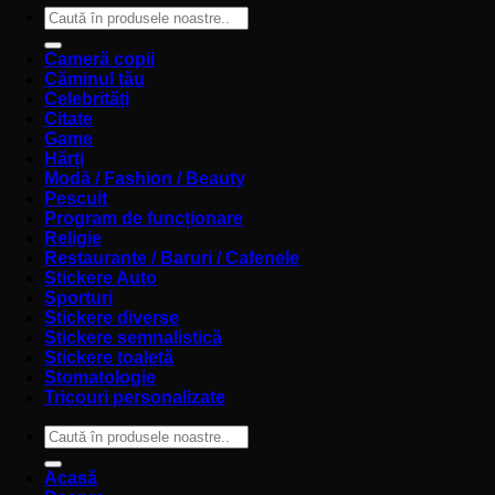
Caută
după:
Cameră copii
Căminul tău
Celebrități
Citate
Game
Hărți
Modă / Fashion / Beauty
Pescuit
Program de funcționare
Religie
Restaurante / Baruri / Cafenele
Stickere Auto
Sporturi
Stickere diverse
Stickere semnalistică
Stickere toaletă
Stomatologie
Tricouri personalizate
Caută
după:
Acasă