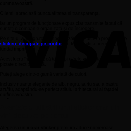
dumneavoastră.
Clienții apreciază punctualitatea și transparența.
Iar un program de funcționare expus clar transmite faptul că
sunteți o companie organizată și de încredere.
Pe site-ul wallsign.ro, ne specializăm exclusiv în producția de
stickere decupate pe contur
din folie vinilică premium, fără
fundal imprimat.
Acest lucru înseamnă că textul și cifrele vor arăta ca și cum ar fi
pictate direct pe sticlă.
Puteți alege dintr-o gamă variată de culori.
Inclusiv nuanțe elegante de alb, negru, auriu sau albastru
azuriu, adaptându-se perfect stilului arhitectural al fațadei
dumneavoastră.
Avantajele utilizării unui sticker orar din
vinil decupat pe contur
Alegerea unui
orar sticker
premium aduce numeroase