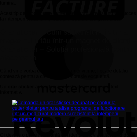
lumina.
Acest tip de produs este extrem de durabil, rezistând cu succes
la intemperii, raze UV și curățări repetate ale geamurilor.
Orar sticker – Cum să transformi vitrina
magazinului tău într-un magnet de clienți –
Orar sticker – Soluția profesională pentru
afacerea ta
Când vine vorba de amenajarea unei vitrine, fiecare detaliu
contează pentru a crea o primă impresie excelentă.
Un
orar sticker
autoadeziv nu este doar un simplu text
informativ.
Ci devine o parte integrantă din identitatea vizuală a brandului