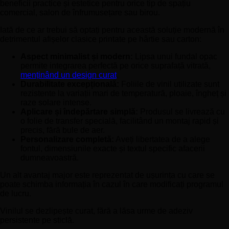
beneficii practice și estetice pentru orice tip de spațiu
comercial, salon de înfrumusețare sau birou.
Iată de ce ar trebui să optați pentru această soluție modernă în
detrimentul afișelor clasice printate pe hârtie sau carton:
Aspect minimalist și modern:
Lipsa unui fundal opac
permite integrarea perfectă pe orice suprafață vitrată,
menținând un design curat
.
Durabilitate excepțională:
Foliile de vinil utilizate sunt
rezistente la variații mari de temperatură, ploaie, îngheț și
raze solare intense.
Aplicare și îndepărtare simplă:
Produsul se livrează cu
o folie de transfer specială, facilitând un montaj rapid și
precis, fără bule de aer.
Personalizare completă:
Aveți libertatea de a alege
fontul, dimensiunile exacte și textul specific afacerii
dumneavoastră.
Un alt avantaj major este reprezentat de ușurința cu care se
poate schimba informația în cazul în care modificați programul
de lucru.
Vinilul se dezlipește curat, fără a lăsa urme de adeziv
persistente pe sticlă.