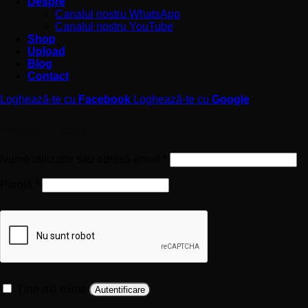
Despre
Canalul nostru WhatsApp
Canalul nostru YouTube
Shop
Upload
Blog
Contact
Loghează-te cu
Facebook
Loghează-te cu
Google
Autentificare
Obligatoriu
Nume utilizator sau adresă email
*
Obligatoriu
Parolă
*
Ține-mă minte
Autentificare