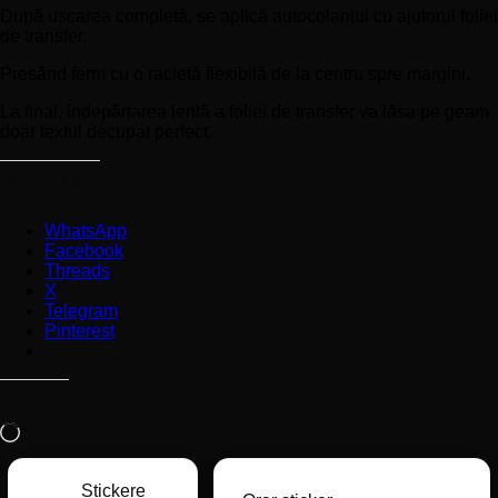
După uscarea completă, se aplică autocolantul cu ajutorul foliei
de transfer.
Presând ferm cu o racletă flexibilă de la centru spre margini.
La final, îndepărtarea lentă a foliei de transfer va lăsa pe geam
doar textul decupat perfect.
Partajează prin:
WhatsApp
Facebook
Threads
X
Telegram
Pinterest
Apreciază:
Încarc...
Stickere