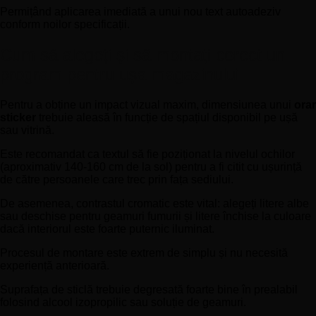
Permițând aplicarea imediată a unui nou text autoadeziv
conform noilor specificații.
Cum să alegeți și să montați corect un
program pentru ușa magazinului
Pentru a obține un impact vizual maxim, dimensiunea unui
orar
sticker
trebuie aleasă în funcție de spațiul disponibil pe ușă
sau vitrină.
Este recomandat ca textul să fie poziționat la nivelul ochilor
(aproximativ 140-160 cm de la sol) pentru a fi citit cu ușurință
de către persoanele care trec prin fața sediului.
De asemenea, contrastul cromatic este vital: alegeți litere albe
sau deschise pentru geamuri fumurii și litere închise la culoare
dacă interiorul este foarte puternic iluminat.
Procesul de montare este extrem de simplu și nu necesită
experiență anterioară.
Suprafața de sticlă trebuie degresată foarte bine în prealabil
folosind alcool izopropilic sau soluție de geamuri.