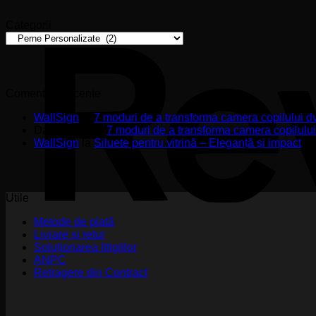
Categorii
Categorii
Comentarii recente
WallSign
la
7 moduri de a transforma camera copilului d
Daniel A.M.
la
7 moduri de a transforma camera copilulu
WallSign
la
Siluete pentru vitrină – Eleganță și impact
Utile
Metode de plată
Livrare și retur
Soluționarea litigiilor
ANPC
Retragere din Contract