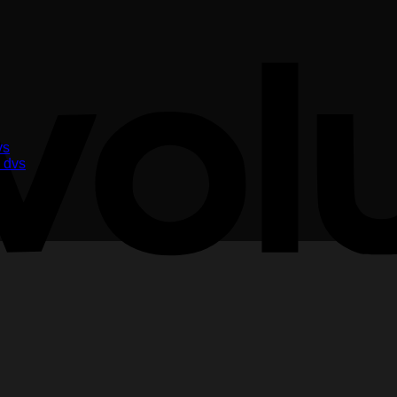
vs
i dvs