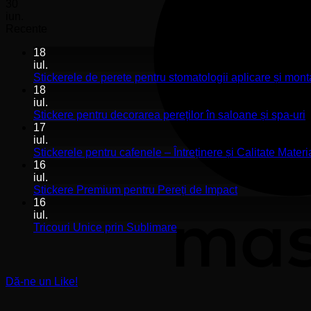
30
iun.
Recente
18
iul.
Stickerele de perete pentru stomatologii aplicare și mont
18
iul.
N
Stickere pentru decorarea pereților în saloane și spa-uri
c
17
l
iul.
S
Stickerele pentru cafenele – Întreținere și Calitate Materi
p
16
d
iul.
p
Niciun
Stickere Premium pentru Pereți de Impact
î
comentariu
16
la
s
iul.
Stickere
ș
Niciun
Tricouri Unice prin Sublimare
Premium
s
comentariu
la
pentru
u
Tricouri
Pereți
Unice
de
Dă-ne un Like!
prin
Impact
Sublimare