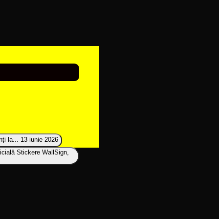
i la...
13 iunie 2026
icială Stickere WallSign,