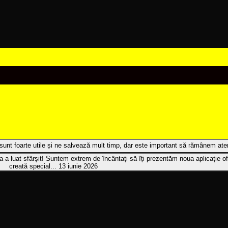
t sunt foarte utile și ne salvează mult timp, dar este important să rămânem atenț
 a luat sfârșit! Suntem extrem de încântați să îți prezentăm noua aplicație of
creată special...
13 iunie 2026