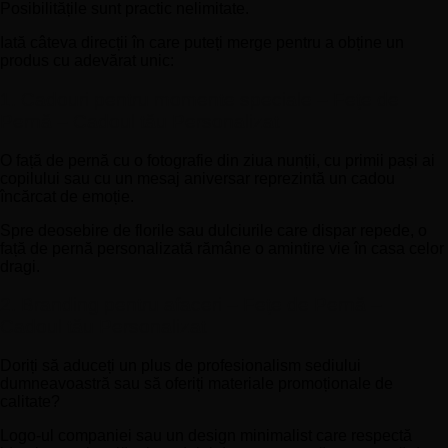
Posibilitățile sunt practic nelimitate.
Iată câteva direcții în care puteți merge pentru a obține un
produs cu adevărat unic:
1. Cadouri pentru momente speciale – Fețe de
Pernă – Cadoul tău Personalizat
O față de pernă cu o fotografie din ziua nunții, cu primii pași ai
copilului sau cu un mesaj aniversar reprezintă un cadou
încărcat de emoție.
Spre deosebire de florile sau dulciurile care dispar repede, o
față de pernă personalizată rămâne o amintire vie în casa celor
dragi.
2. Branding pentru afaceri – Fețe de Pernă –
Cadoul tău Personalizat
Doriți să aduceți un plus de profesionalism sediului
dumneavoastră sau să oferiți materiale promoționale de
calitate?
Logo-ul companiei sau un design minimalist care respectă