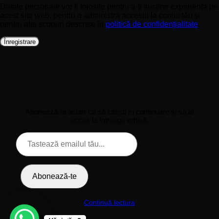
Datele personale vor fi folosite pentru a-ți susține experiența pe
acest site web, pentru a administra accesul la contul tău și
pentru alte scopuri descrise în
politică de confidențialitate
.
Înregistrare
Descoperă mai multe la
WallSign
Abonează-te acum ca să citești în continuare și să ai
acces la întreaga arhivă.
Tastează
emailul
tău...
Abonează-te
Continuă lectura