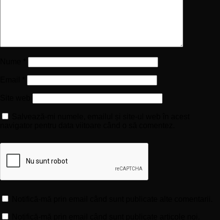
Nume
*
Email
*
Site web
Salvează-mi numele, emailul și site-ul web în acest
navigator pentru data viitoare când o să comentez.
Notifică-mă prin email când sunt publicate alte comentarii.
Notifică-mă prin email când sunt publicate articole noi.