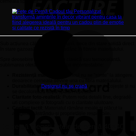
cerneala specială.
Sub acțiunea căldurii și a presiunii, trece din stare solidă direct
în stare gazoasă, pătrunzând adânc în fibrele materialului.
Spre deosebire de imprimarea clasică sau termocolantă,
sublimarea oferă câteva avantaje incontestabile:
Rezistență maximă:
Imprimeul nu se “simte” la atingere,
deoarece cerneala devine una cu fibra materialului.
Durabilitate:
Designul nu se crapă
, nu se decojește și nu
se decolorează după spălări repetate.
Claritate foto-realistă:
Putem reda detalii fine, degradé-
uri complexe și fotografii cu o claritate uluitoare.
Confort tactil:
Materialul rămâne moale și plăcut la
atingere, păstrându-și proprietățile respirabile.
De ce să alegeți fețele de pernă 40×40
cm? – Fețe de Pernă – Cadoul tău