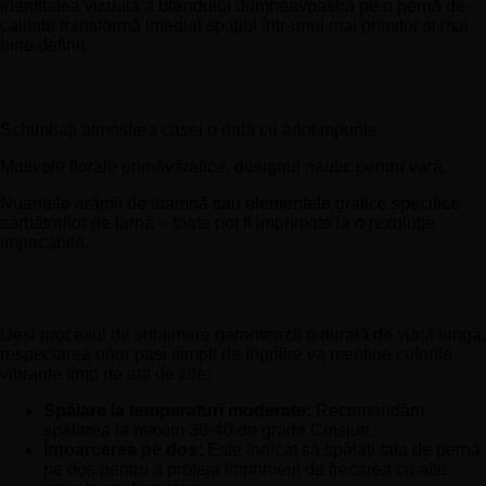
identitatea vizuală a brandului dumneavoastră pe o pernă de
calitate transformă imediat spațiul într-unul mai primitor și mai
bine definit.
3. Decor sezonier
Schimbați atmosfera casei o dată cu anotimpurile.
Motivele florale primăvăratice, designul nautic pentru vară.
Nuanțele arămii de toamnă sau elementele grafice specifice
sărbătorilor de iarnă – toate pot fi imprimate la o rezoluție
impecabilă.
Cum să îngrijiți corect produsele sublimate
Deși procesul de sublimare garantează o durată de viață lungă,
respectarea unor pași simpli de îngrijire va menține culorile
vibrante timp de ani de zile:
Spălare la temperaturi moderate:
Recomandăm
spălarea la maxim 30-40 de grade Celsius.
Întoarcerea pe dos:
Este indicat să spălați fața de pernă
pe dos pentru a proteja imprimeul de frecarea cu alte