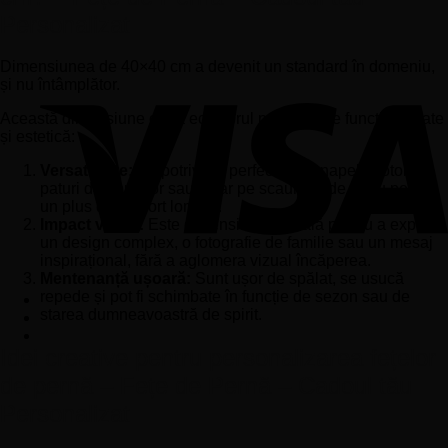
Personalizat
Dimensiunea de 40×40 cm a devenit un standard în domeniu,
și nu întâmplător.
Această dimensiune oferă echilibrul perfect între funcționalitate
și estetică:
Versatilitate:
Se potrivesc perfect pe canapele, fotolii,
paturi de dormitor sau chiar pe scaunele de birou pentru
un plus de confort lombar.
Impact vizual:
Este dimensiunea ideală pentru a expune
un design complex, o fotografie de familie sau un mesaj
inspirațional, fără a aglomera vizual încăperea.
Mentenanță ușoară:
Sunt ușor de spălat, se usucă
repede și pot fi schimbate în funcție de sezon sau de
starea dumneavoastră de spirit.
Idei creative pentru personalizarea fețelor
de pernă – Fețe de Pernă – Cadoul tău
Personalizat