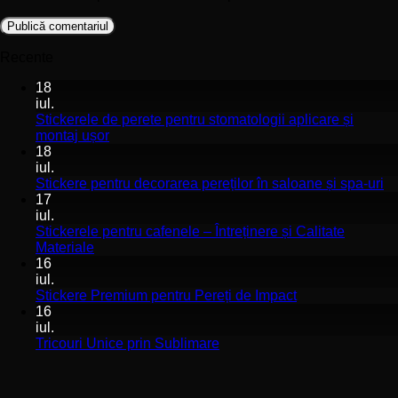
Recente
18
iul.
Stickerele de perete pentru stomatologii aplicare și
Niciun
montaj ușor
comentariu
18
la
iul.
Stickerele
Ni
Stickere pentru decorarea pereților în saloane și spa-uri
de
co
17
perete
la
iul.
pentru
St
Stickerele pentru cafenele – Întreținere și Calitate
stomatologii
pe
Niciun
Materiale
aplicare
de
comentariu
16
la
și
pe
iul.
Stickerele
montaj
în
Niciun
Stickere Premium pentru Pereți de Impact
pentru
ușor
sa
comentariu
16
cafenele
la
și
iul.
–
Stickere
sp
Niciun
Tricouri Unice prin Sublimare
Întreținere
Premium
uri
comentariu
și
la
pentru
Calitate
Tricouri
Pereți