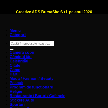
WallSign.ro este administrat de
Creative ADS BursaSite S.r.l. pe anul 2026
Meniu
Categorii
Caută
după:
Cameră copii
Căminul tău
Celebrități
Citate
Game
Hărți
Modă / Fashion / Beauty
Pescuit
Program de funcționare
Religie
Restaurante / Baruri / Cafenele
Stickere Auto
Sporturi