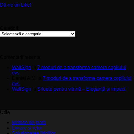
Materiale
Unice
de
Dă-ne un Like!
prin
Impact
Sublimare
Categorii
Categorii
Comentarii recente
WallSign
la
7 moduri de a transforma camera copilului
dvs
Daniel A.M.
la
7 moduri de a transforma camera copilului
dvs
WallSign
la
Siluete pentru vitrină – Eleganță și impact
Utile
Metode de plată
Livrare și retur
Soluționarea litigiilor