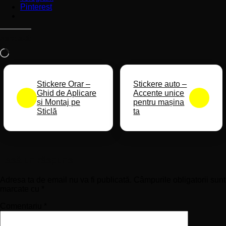
Pinterest
Apreciază:
Încarc...
Stickere Orar –
Stickere auto –
Ghid de Aplicare
Accente unice
și Montaj pe
pentru mașina
Sticlă
ta
Lasă un răspuns
Adresa ta de email nu va fi publicată.
Câmpurile obligatorii sunt
marcate cu
*
Comentariu
*