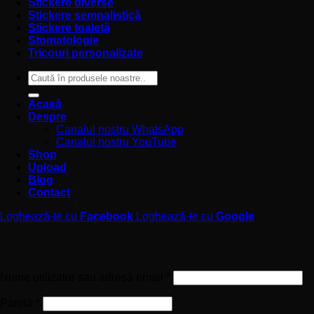
Stickere diverse
Stickere semnalistică
Stickere toaletă
Stomatologie
Tricouri personalizate
Caută
după:
Acasă
Despre
Canalul nostru WhatsApp
Canalul nostru YouTube
Shop
Upload
Blog
Contact
Loghează-te cu
Facebook
Loghează-te cu
Google
Autentificare
Obligatoriu
Nume utilizator sau adresă email
*
Obligatoriu
Parolă
*