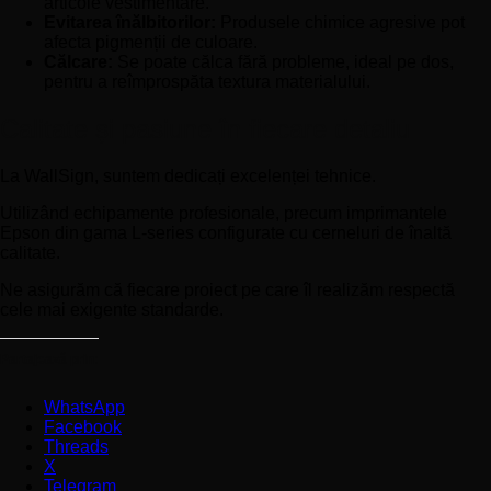
articole vestimentare.
Evitarea înălbitorilor:
Produsele chimice agresive pot
afecta pigmenții de culoare.
Călcare:
Se poate călca fără probleme, ideal pe dos,
pentru a reîmprospăta textura materialului.
Calitate și pasiune în fiecare detaliu
La WallSign, suntem dedicați excelenței tehnice.
Utilizând echipamente profesionale, precum imprimantele
Epson din gama L-series configurate cu cerneluri de înaltă
calitate.
Ne asigurăm că fiecare proiect pe care îl realizăm respectă
cele mai exigente standarde.
Partajează prin:
WhatsApp
Facebook
Threads
X
Telegram