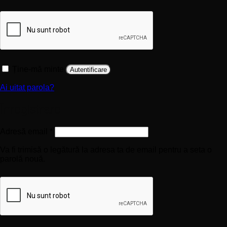
Ține-mă minte
Autentificare
Ai uitat parola?
Înregistrare
Obligatoriu
Adresă email
*
Va fi trimisă o legătură la adresa ta de email pentru a seta o
parolă nouă.