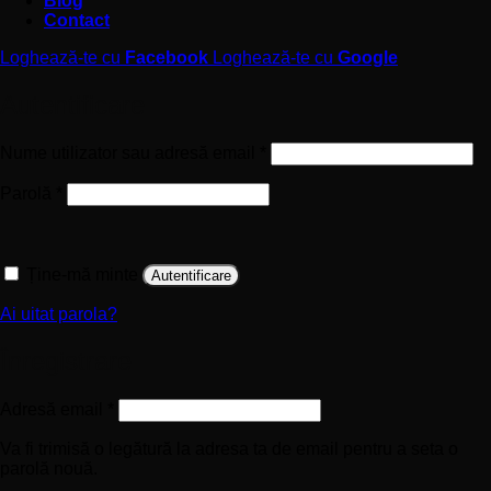
Blog
Contact
Loghează-te cu
Facebook
Loghează-te cu
Google
Autentificare
Obligatoriu
Nume utilizator sau adresă email
*
Obligatoriu
Parolă
*
Ține-mă minte
Autentificare
Ai uitat parola?
Înregistrare
Obligatoriu
Adresă email
*
Va fi trimisă o legătură la adresa ta de email pentru a seta o
parolă nouă.