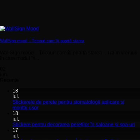
WallSign mood – Tricouri care îți poartă starea
WallSign mood – Tricouri care îți poartă starea – Trăim vremuri
în care modul în...
02
iun.
Recente
18
iul.
Stickerele de perete pentru stomatologii aplicare și
Niciun
montaj ușor
comentariu
18
la
iul.
Stickerele
Ni
Stickere pentru decorarea pereților în saloane și spa-uri
de
co
17
perete
la
iul.