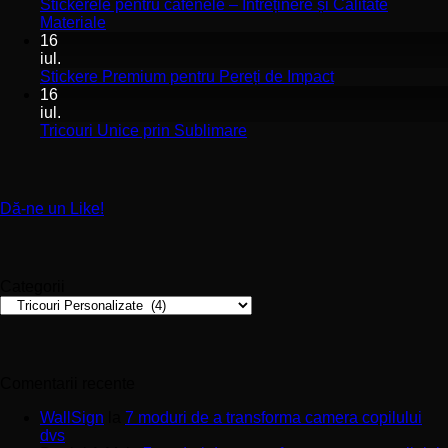
pentru
St
Stickerele pentru cafenele – Întreținere și Calitate
stomatologii
pe
Niciun
Materiale
aplicare
de
comentariu
16
la
și
pe
iul.
Stickerele
montaj
în
Niciun
Stickere Premium pentru Pereți de Impact
pentru
ușor
sa
comentariu
16
cafenele
la
și
iul.
–
Stickere
sp
Niciun
Tricouri Unice prin Sublimare
Întreținere
Premium
uri
comentariu
și
la
pentru
Calitate
Tricouri
Pereți
Materiale
Unice
de
Dă-ne un Like!
prin
Impact
Sublimare
Categorii
Categorii
Comentarii recente
WallSign
la
7 moduri de a transforma camera copilului
dvs