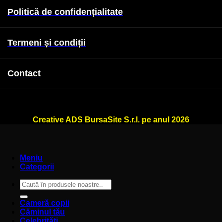
Politică de confidențialitate
Termeni și condiții
Contact
WallSign.ro este administrat de
Creative ADS BursaSite S.r.l. pe anul 2026
Meniu
Categorii
Caută
după:
Cameră copii
Căminul tău
Celebrități