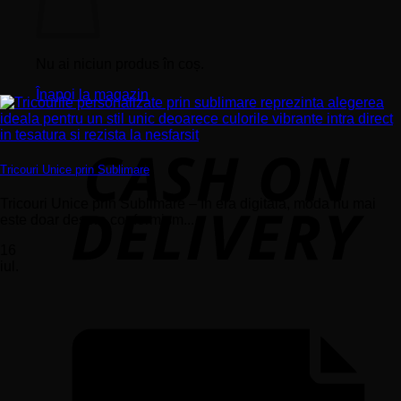
Nu ai niciun produs în coș.
Înapoi la magazin
Tricouri Unice prin Sublimare
Tricouri Unice prin Sublimare – În era digitală, moda nu mai
este doar despre conformism...
16
iul.