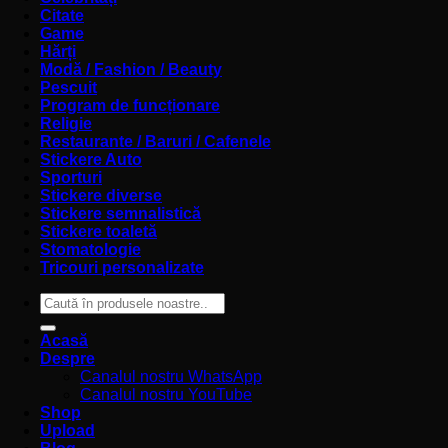
Citate
Game
Hărți
Modă / Fashion / Beauty
Pescuit
Program de funcționare
Religie
Restaurante / Baruri / Cafenele
Stickere Auto
Sporturi
Stickere diverse
Stickere semnalistică
Stickere toaletă
Stomatologie
Tricouri personalizate
Caută
după:
Acasă
Despre
Canalul nostru WhatsApp
Canalul nostru YouTube
Shop
Upload