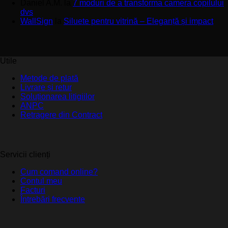
Daniel A.M.
la
7 moduri de a transforma camera copilului
dvs
WallSign
la
Siluete pentru vitrină – Eleganță și impact
Utile
Metode de plată
Livrare și retur
Soluționarea litigiilor
ANPC
Retragere din Contract
Servicii clienți
Cum comand online?
Contul meu
Facturi
Întrebări frecvente