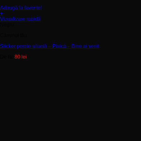
Adaugă la favorite!
+
Acest
Vizualizare rapidă
produs
Negru
are
Căminul tău
mai
multe
Sticker perete siluetă – Pisică – Bine ai venit
variații.
Opțiunile
De la:
80
lei
pot
fi
alese
în
pagina
produsului.