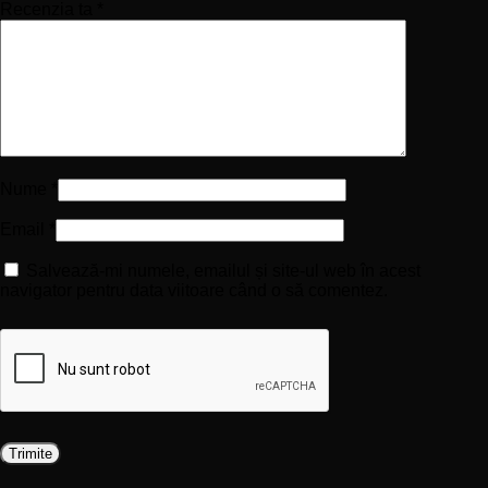
Recenzia ta
*
Nume
*
Email
*
Salvează-mi numele, emailul și site-ul web în acest
navigator pentru data viitoare când o să comentez.