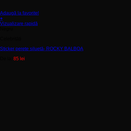
Adaugă la favorite!
+
Acest
Vizualizare rapidă
produs
Negru
are
Celebrități
mai
multe
Sticker perete siluetă- ROCKY BALBOA
variații.
Opțiunile
De la:
85
lei
pot
fi
alese
în
pagina
produsului.