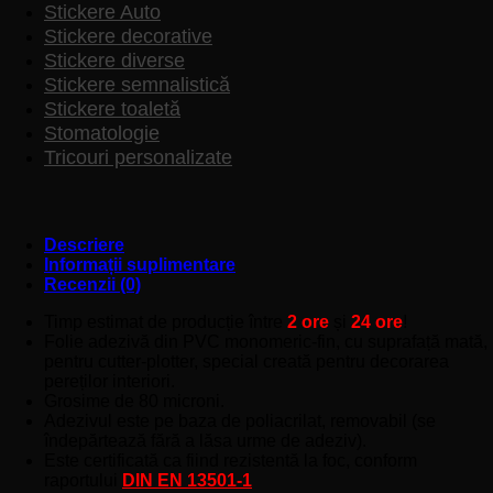
Stickere Auto
Stickere decorative
Stickere diverse
Stickere semnalistică
Stickere toaletă
Stomatologie
Tricouri personalizate
Descriere
Informații suplimentare
Recenzii (0)
Timp estimat de producție între
2 ore
și
24 ore
!
Folie adezivă din PVC monomeric-fin, cu suprafață mată,
pentru cutter-plotter, special creată pentru decorarea
pereților interiori.
Grosime de 80 microni.
Adezivul este pe baza de poliacrilat, removabil (se
îndepărtează fără a lăsa urme de adeziv).
Este certificată ca fiind rezistentă la foc, conform
raportului
DIN EN 13501-1