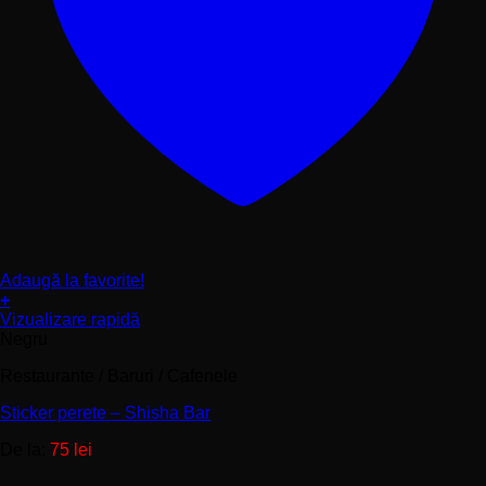
Adaugă la favorite!
+
Acest
Vizualizare rapidă
produs
Negru
are
Restaurante / Baruri / Cafenele
mai
multe
Sticker perete – Shisha Bar
variații.
Opțiunile
De la:
75
lei
pot
fi