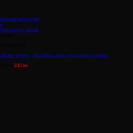
Adaugă la favorite!
+
Acest
Vizualizare rapidă
produs
Negru
are
Căminul tău
mai
multe
Sticker perete – Bucătăria este inima casei noastre!
variații.
Opțiunile
De la:
100
lei
pot
fi
alese
în
pagina
produsului.