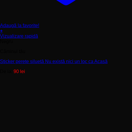
Adaugă la favorite!
+
Acest
Vizualizare rapidă
produs
Negru
are
Căminul tău
mai
multe
Sticker perete siluetă Nu există nici un loc ca Acasă
variații.
Opțiunile
De la:
90
lei
pot
fi
alese
în
pagina
produsului.