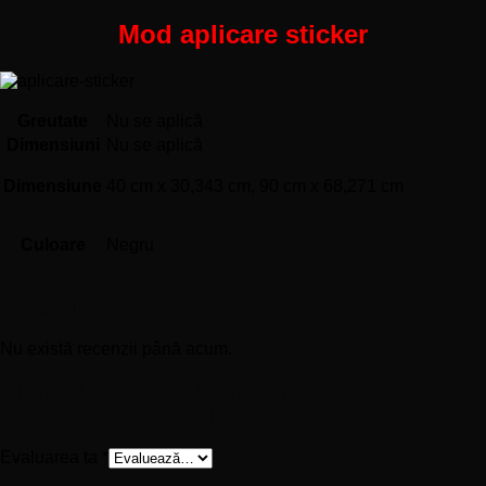
Mod aplicare sticker
Greutate
Nu se aplică
Dimensiuni
Nu se aplică
Dimensiune
40 cm x 30,343 cm, 90 cm x 68,271 cm
Culoare
Negru
Recenzii
Nu există recenzii până acum.
Fii primul care scrii o recenzie pentru „Sticker perete
– Avioane clasice cu nume”
Evaluarea ta
*