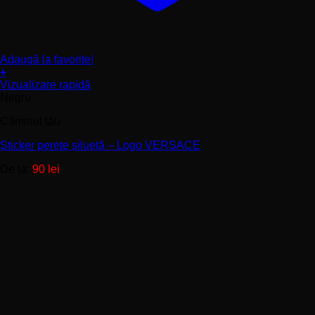
Adaugă la favorite!
+
Acest
Vizualizare rapidă
produs
Negru
are
Căminul tău
mai
multe
Sticker perete siluetă – Logo VERSACE
variații.
Opțiunile
De la:
90
lei
pot
fi
alese
în
pagina
produsului.