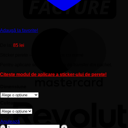
Adaugă la favorite!
De la:
85
lei
Sticker perete – Avioane clasice cu nume
Pentru aplicare se foloseşte folia de transfer din pachet.
Citește modul de aplicare a sticker-ului de perete!
Dimensiune
Culoare
Negru
Anulează
Cantitate