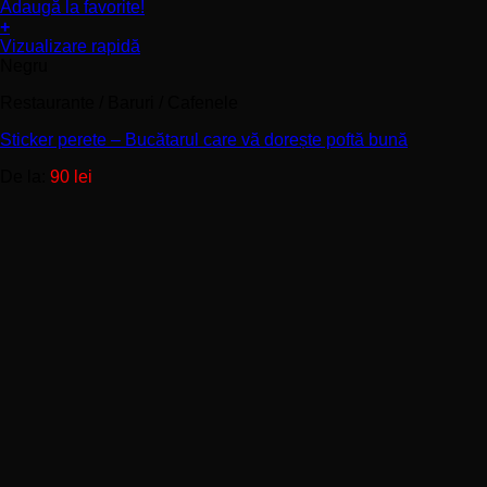
Adaugă la favorite!
+
Acest
Vizualizare rapidă
produs
Negru
are
Restaurante / Baruri / Cafenele
mai
multe
Sticker perete – Bucătarul care vă dorește poftă bună
variații.
Opțiunile
De la:
90
lei
pot
fi
alese
în
pagina
produsului.