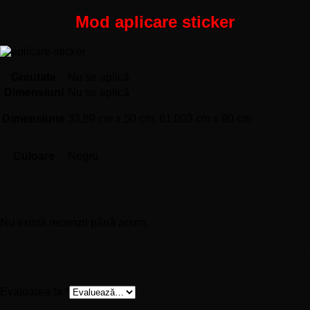
Mod aplicare sticker
Greutate
Nu se aplică
Dimensiuni
Nu se aplică
Dimensiune
33,89 cm x 50 cm, 61,003 cm x 90 cm
Culoare
Negru
Recenzii
Nu există recenzii până acum.
Fii primul care scrii o recenzie pentru „Sticker perete
siluetă – Far marin”
Evaluarea ta
*