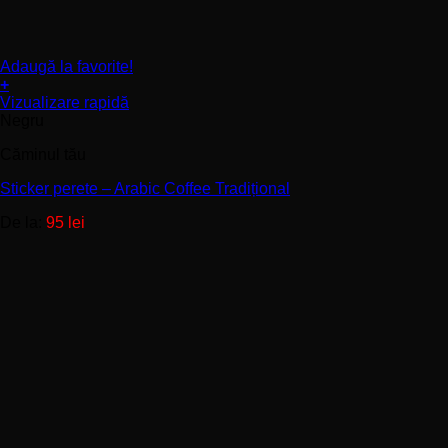
Adaugă la favorite!
+
Acest
Vizualizare rapidă
produs
Negru
are
Căminul tău
mai
multe
Sticker perete – Arabic Coffee Tradițional
variații.
Opțiunile
De la:
95
lei
pot
fi
alese
în
pagina
produsului.