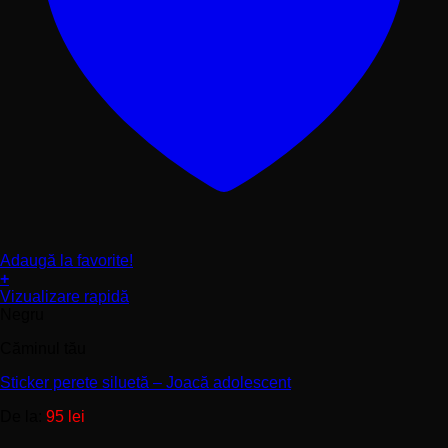
Adaugă la favorite!
+
Acest
Vizualizare rapidă
produs
Negru
are
Căminul tău
mai
multe
Sticker perete siluetă – Joacă adolescent
variații.
Opțiunile
De la:
95
lei
pot
fi