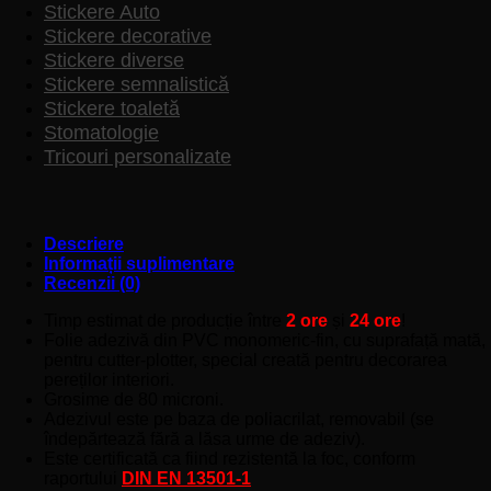
Stickere Auto
Stickere decorative
Stickere diverse
Stickere semnalistică
Stickere toaletă
Stomatologie
Tricouri personalizate
Descriere
Informații suplimentare
Recenzii (0)
Timp estimat de producție între
2 ore
și
24 ore
!
Folie adezivă din PVC monomeric-fin, cu suprafață mată,
pentru cutter-plotter, special creată pentru decorarea
pereților interiori.
Grosime de 80 microni.
Adezivul este pe baza de poliacrilat, removabil (se
îndepărtează fără a lăsa urme de adeziv).
Este certificată ca fiind rezistentă la foc, conform
raportului
DIN EN 13501-1