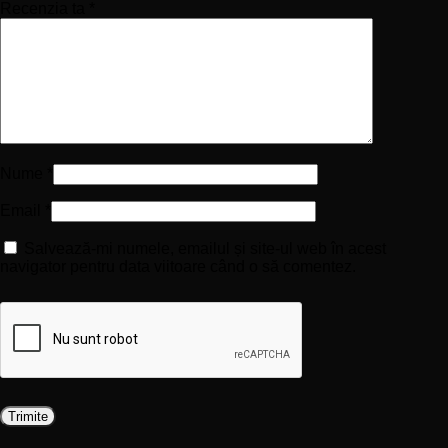
Recenzia ta
*
Nume
*
Email
*
Salvează-mi numele, emailul și site-ul web în acest
navigator pentru data viitoare când o să comentez.