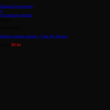
Adaugă la favorite!
+
Acest
Vizualizare rapidă
produs
Negru
are
Căminul tău
mai
multe
Sticker perete siluetă – Fata My Dream
variații.
Opțiunile
De la:
90
lei
pot
fi
alese
în
pagina
produsului.