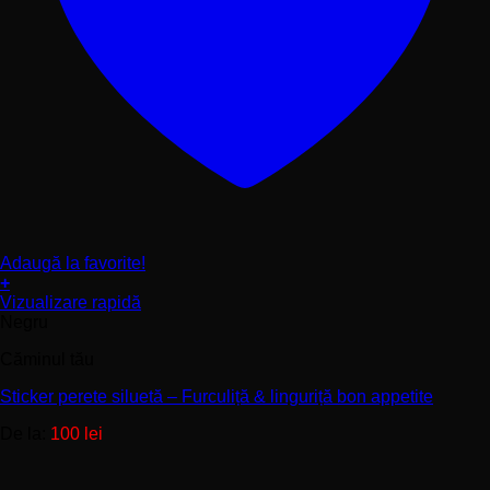
Adaugă la favorite!
+
Acest
Vizualizare rapidă
produs
Negru
are
Căminul tău
mai
multe
Sticker perete siluetă – Furculiță & linguriță bon appetite
variații.
Opțiunile
De la:
100
lei
pot
fi
alese