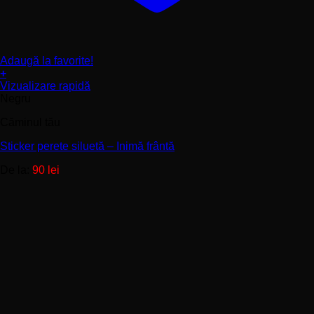
Adaugă la favorite!
+
Acest
Vizualizare rapidă
produs
Negru
are
Căminul tău
mai
multe
Sticker perete siluetă – Inimă frântă
variații.
Opțiunile
De la:
90
lei
pot
fi
alese
în
pagina
produsului.