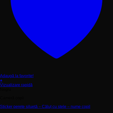
Adaugă la favorite!
+
Acest
Vizualizare rapidă
produs
Negru
are
Cameră copii
mai
multe
Sticker perete siluetă – Căluț cu stele – nume copil
variații.
Opțiunile