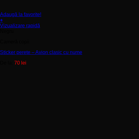
Adaugă la favorite!
+
Acest
Vizualizare rapidă
produs
Negru
are
Cameră copii
mai
multe
Sticker perete – Avion clasic cu nume
variații.
Opțiunile
De la:
70
lei
pot
fi
alese
în
pagina
produsului.