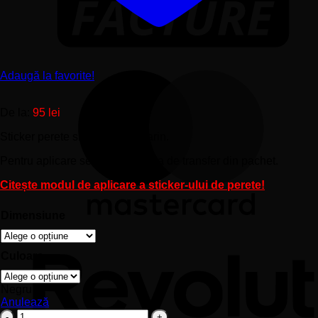
Adaugă la favorite!
De la:
95
lei
Sticker perete siluetă – Far marin.
Pentru aplicare se foloseşte folia de transfer din pachet.
Citește modul de aplicare a sticker-ului de perete!
Dimensiune
Culoare
Negru
Anulează
Cantitate