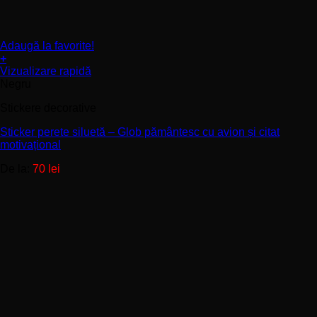
Adaugă la favorite!
+
Acest
Vizualizare rapidă
produs
Negru
are
Stickere decorative
mai
multe
Sticker perete siluetă – Glob pământesc cu avion și citat
variații.
motivațional
Opțiunile
pot
De la:
70
lei
fi
alese
în
pagina
produsului.