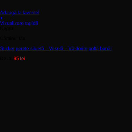
Adaugă la favorite!
+
Acest
Vizualizare rapidă
produs
Negru
are
Căminul tău
mai
multe
Sticker perete siluetă – Veselă – Vă dorim poftă bună!
variații.
Opțiunile
De la:
95
lei
pot
fi
alese
în
pagina
produsului.