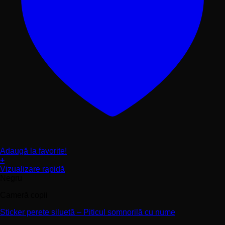
Adaugă la favorite!
+
Acest
Vizualizare rapidă
produs
Negru
are
Cameră copii
mai
multe
Sticker perete siluetă – Piticul somnorilă cu nume
variații.
Opțiunile