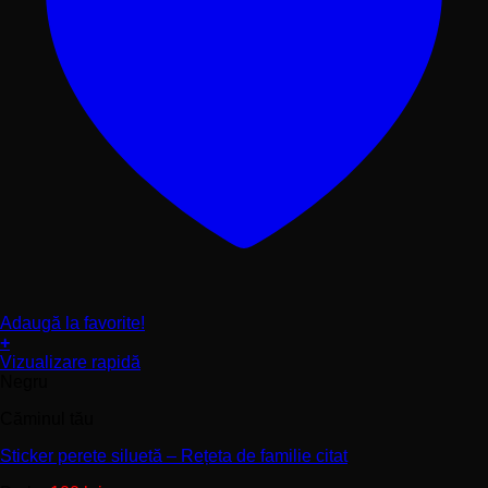
Adaugă la favorite!
+
Acest
Vizualizare rapidă
produs
Negru
are
Căminul tău
mai
multe
Sticker perete siluetă – Rețeta de familie citat
variații.
Opțiunile