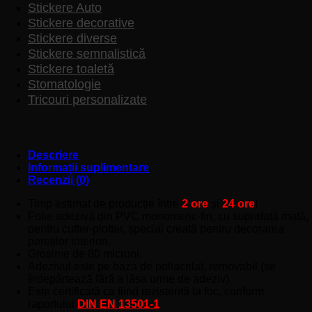
Stickere Auto
Stickere decorative
Stickere diverse
Stickere semnalistică
Stickere toaletă
Stomatologie
Tricouri personalizate
Descriere
Informații suplimentare
Recenzii (0)
Timp estimat de producție între
2 ore
și
24 ore
!
Folie adezivă din PVC monomeric-fin, cu suprafață mată,
pentru cutter-plotter, special creată pentru decorarea
pereților interiori.
Grosime de 80 microni.
Adezivul este pe baza de poliacrilat, removabil (se
îndepărtează fără a lăsa urme de adeziv).
Este certificată ca fiind rezistentă la foc, conform
raportului
DIN EN 13501-1