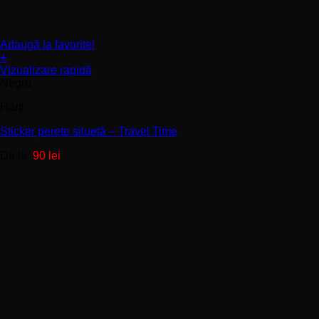
Adaugă la favorite!
+
Acest
Vizualizare rapidă
produs
Negru
are
Hărți
mai
multe
Sticker perete siluetă – Travel Time
variații.
Opțiunile
De la:
90
lei
pot
fi
alese
în
pagina
produsului.