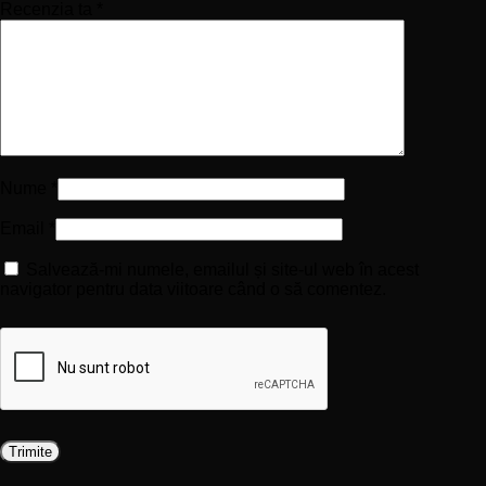
Recenzia ta
*
Nume
*
Email
*
Salvează-mi numele, emailul și site-ul web în acest
navigator pentru data viitoare când o să comentez.