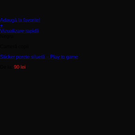
Adaugă la favorite!
+
Acest
Vizualizare rapidă
produs
Negru
are
Cameră copii
mai
multe
Sticker perete siluetă – Play to game
variații.
Opțiunile
De la:
90
lei
pot
fi
alese
în
pagina
produsului.