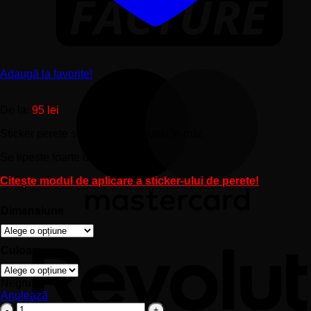
Adaugă la favorite!
De la:
95
lei
Sticker perete siluetă – Harta lumii în măr.
Se lipește foarte ușor pe perete.
Citește modul de aplicare a sticker-ului de perete!
Dimensiune
Culoare
Negru
Anulează
Cantitate