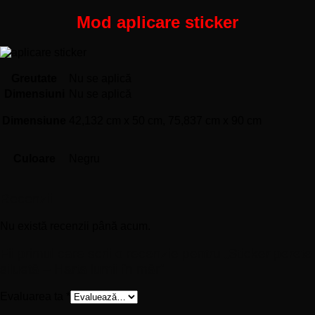
Mod aplicare sticker
Greutate
Nu se aplică
Dimensiuni
Nu se aplică
Dimensiune
42,132 cm x 50 cm, 75,837 cm x 90 cm
Culoare
Negru
Recenzii
Nu există recenzii până acum.
Fii primul care scrii o recenzie pentru „Sticker perete
siluetă – Harta lumii în măr”
Evaluarea ta
*