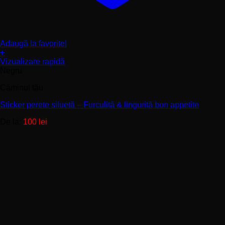
Adaugă la favorite!
+
Acest
Vizualizare rapidă
produs
Negru
are
Căminul tău
mai
multe
Sticker perete siluetă – Furculiță & linguriță bon appetite
variații.
Opțiunile
De la:
100
lei
pot
fi
alese
în
pagina
produsului.