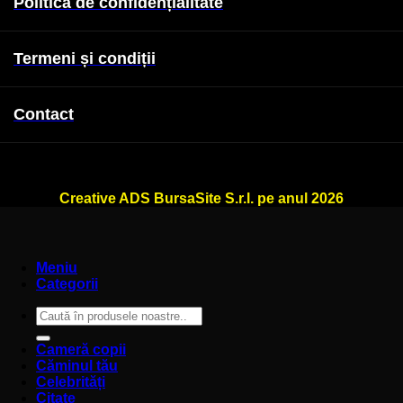
Politică de confidențialitate
Termeni și condiții
Contact
WallSign.ro este administrat de
Creative ADS BursaSite S.r.l. pe anul 2026
Meniu
Categorii
Caută
după:
Cameră copii
Căminul tău
Celebrități
Citate