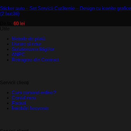
Sticker auto – Set Servicii Curățenie – Design cu iconițe grafice
(2 bucăți)
De la:
60
lei
Utile
Metode de plată
Livrare și retur
Soluționarea litigiilor
ANPC
Retragere din Contract
Servicii clienți
Cum comand online?
Contul meu
Facturi
Întrebări frecvente