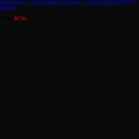
Sticker auto – Set Curățenie Geamuri – Design NON-STOP (2
bucăți)
De la:
60
lei