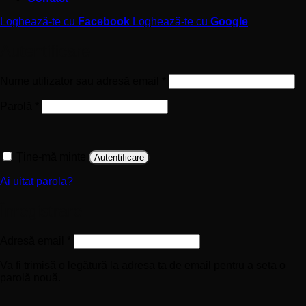
Loghează-te cu
Facebook
Loghează-te cu
Google
Autentificare
Obligatoriu
Nume utilizator sau adresă email
*
Obligatoriu
Parolă
*
Ține-mă minte
Autentificare
Ai uitat parola?
Înregistrare
Obligatoriu
Adresă email
*
Va fi trimisă o legătură la adresa ta de email pentru a seta o
parolă nouă.