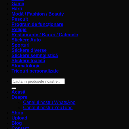
Game
Hărți
Modă / Fashion / Beauty
Pescuit
Program de funcționare
Religie
Restaurante / Baruri / Cafenele
Stickere Auto
Sporturi
Stickere diverse
Stickere semnalistică
Stickere toaletă
Stomatologie
Tricouri personalizate
Caută
după:
Acasă
Despre
Canalul nostru WhatsApp
Canalul nostru YouTube
Shop
Upload
Blog
Contact