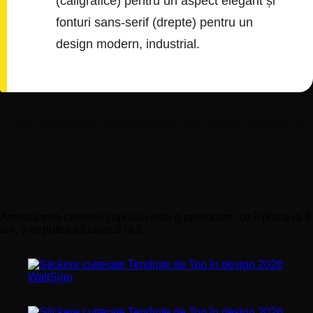
(caligrafice) pentru un aspect elegant și
fonturi sans-serif (drepte) pentru un
design modern, industrial.
🦁 3. Camera copilului: Universul magic al
posibilităților 🌍 – Stickere cutterate –
Tendințe de Top în design 2026 🏠
Amenajarea camerei copilului este o provocare: ce îi place la 3
ani, s-ar putea să urască la 6.