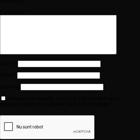
marcate cu
*
Comentariu
*
Nume
*
Email
*
Site web
Salvează-mi numele, emailul și site-ul web în acest
navigator pentru data viitoare când o să comentez.