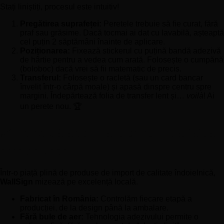
Stați liniștiți, procesul este intuitiv!
Pregătirea suprafeței:
Peretele trebuie să fie curat, fără
praf sau grăsime. Dacă tocmai ai dat cu lavabilă, așteaptă
cel puțin 2 săptămâni înainte de aplicare.
Poziționarea:
Fixează stickerul cu puțină bandă adezivă
de hârtie pentru a vedea cum arată. Folosește o cumpănă
(boloboc) dacă vrei să fii matematic de precis.
Transferul:
Folosește o racletă (sau un card bancar
învelit într-o cârpă moale) și apasă dinspre centru spre
margini. Îndepărtează folia de transfer lent și…
voilà
! Ai
un perete nou. 🏆
📈 De ce să alegi WallSign.ro? (Calitatea
care se vede)
Într-o piață plină de produse de import de calitate îndoielnică,
WallSign
mizează pe excelență locală.
Fabricat în România:
Controlăm fiecare etapă a
producției, de la design până la ambalare.
Fără bule de aer:
Tehnologia adezivului permite o