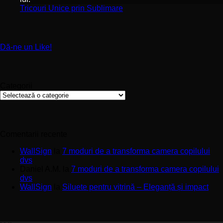
–
Stickere
sp
Niciun
Tricouri Unice prin Sublimare
Întreținere
Premium
uri
comentariu
și
la
pentru
Calitate
Tricouri
Pereți
Materiale
Unice
de
Dă-ne un Like!
prin
Impact
Sublimare
Categorii
Categorii
Comentarii recente
WallSign
la
7 moduri de a transforma camera copilului
dvs
Daniel A.M.
la
7 moduri de a transforma camera copilului
dvs
WallSign
la
Siluete pentru vitrină – Eleganță și impact