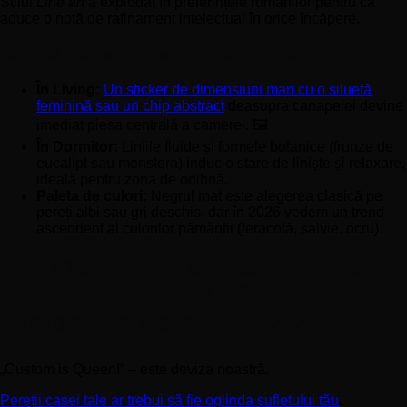
Stilul
Line art
a explodat în preferințele românilor pentru că
aduce o notă de rafinament intelectual în orice încăpere.
Cum să integrezi Line Art în locuința ta:
În Living:
Un sticker de dimensiuni mari cu o siluetă
feminină sau un chip abstract
deasupra canapelei devine
imediat piesa centrală a camerei. 🖼️
În Dormitor:
Liniile fluide și formele botanice (frunze de
eucalipt sau monstera) induc o stare de liniște și relaxare,
ideală pentru zona de odihnă.
Paleta de culori:
Negrul mat este alegerea clasică pe
pereți albi sau gri deschis, dar în 2026 vedem un trend
ascendent al culorilor pământii (teracotă, salvie, ocru).
💬 2. Citate care te definesc: Peretele
care are ceva de spus – Stickere cutterate
– Tendințe de Top în design 2026 🏠
„Custom is Queen!” – este deviza noastră.
Pereții casei tale ar trebui să fie oglinda sufletului tău
.