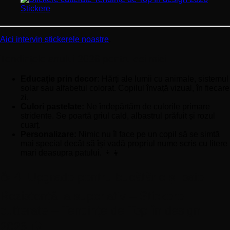
Aici intervin stickerele noastre
.
Tendințele anului 2026 pentru cei mici:
Educație prin decor:
Hărți ale lumii cu animale, sistemul
solar sau alfabetul colorat. Copilul învață vizual, în fiecare
zi.
Culori pastelate:
Ne îndepărtăm de culorile primare
stridente. Se poartă griul cald, albastrul prăfuit și rozul
cuarț.
Personalizare:
Nimic nu îl face pe un copil să se simtă
mai special decât să își vadă propriul nume scris cu litere
mari deasupra patului. 👦👧
☕ 4. Upgrade pentru bucătărie și baie:
Rezistență la superlativ – Stickere
cutterate – Tendințe de Top în design
2026 🏠