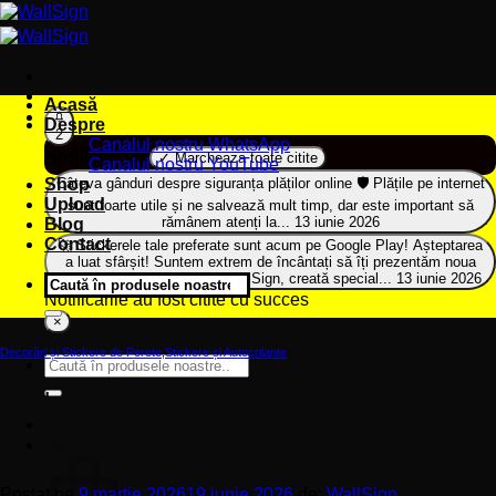
Sari
la
conținut
Acasă
Despre
2
Canalul nostru WhatsApp
Notificari (
2
)
✓ Marcheaza toate citite
Canalul nostru YouTube
Shop
Câteva gânduri despre siguranța plăților online 🛡️
Plățile pe internet
Upload
sunt foarte utile și ne salvează mult timp, dar este important să
rămânem atenți la...
13 iunie 2026
Blog
Contact
🚀 Stickerele tale preferate sunt acum pe Google Play!
Așteptarea
a luat sfârșit! Suntem extrem de încântați să îți prezentăm noua
aplicație oficială Stickere WallSign, creată special...
13 iunie 2026
Caută
Notificarile au fost citite cu succes
după:
×
Decorări și Stickere de Perete
,
Stickere și Autocolante
Caută
după:
Stickere cutterate – Tendințe de Top în
design 2026 🏠
Coș
Postat pe
9 martie 2026
19 iunie 2026
de:
WallSign