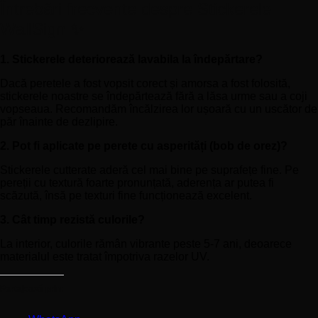
Întrebări frecvente despre Stickerele
WallSign ✨
1. Stickerele deteriorează lavabila la îndepărtare?
Dacă peretele a fost vopsit corect și amorsa a fost folosită,
stickerele noastre se îndepărtează fără a lăsa urme sau a coji
vopseaua. Recomandăm încălzirea lor ușoară cu un uscător de
păr înainte de dezlipire.
2. Pot fi aplicate pe perete cu asperități (bob de orez)?
Stickerele cutterate aderă cel mai bine pe suprafețe fine. Pe
pereții cu textură foarte pronunțată, aderența ar putea fi
scăzută, însă pe texturi fine funcționează excelent.
3. Cât timp rezistă culorile?
La interior, culorile rămân vibrante peste 5-7 ani, deoarece
materialul este tratat împotriva razelor UV.
Partajează prin: