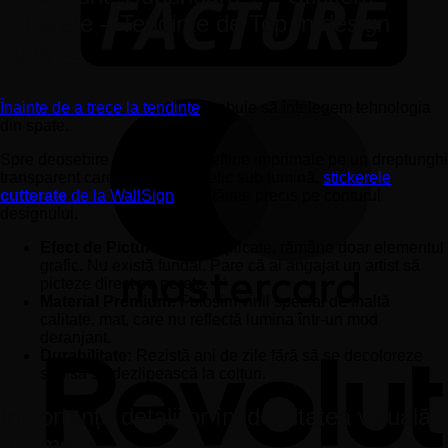
cutterate – Tendințe de Top în design
2026 🏠
Înainte de a trece la tendințe
, trebuie să înțelegem tehnologia
din spate.
Spre deosebire de stickerele ieftine imprimate pe un dreptunghi
transparent care lucește inestetic sub lumină,
stickerele
cutterate
de la WallSign
sunt tăiate precis pe conturul
designului.
Efect de Pictură:
Odată aplicate, rămâne doar elementul
grafic. Nu există fundal. Pare că ai angajat un artist să
picteze direct pe perete. ✅
Material Premium:
Folosim vinil special de înaltă
calitate, mat, care nu reflectă lumina într-un mod
deranjant.
Durabilitate:
Rezistă ani de zile fără să se decoloreze
sau să se dezlipească la colțuri.
Importanța detaliilor în identitatea vizuală
a firmei