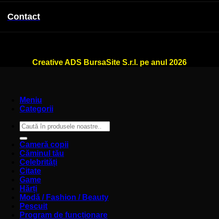
Contact
WallSign.ro este administrat de
Creative ADS BursaSite S.r.l. pe anul 2026
Meniu
Categorii
Caută
după:
Cameră copii
Căminul tău
Celebrități
Citate
Game
Hărți
Modă / Fashion / Beauty
Pescuit
Program de funcționare