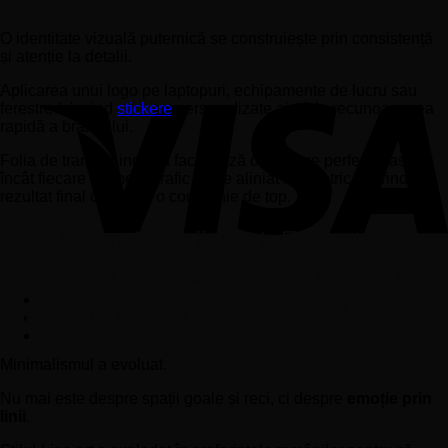
O identitate vizuală puternică se construiește prin consistență
și atenție la detalii.
Aplicarea unui logo pe laptopuri, echipamente de lucru sau
ferestre folosind
stickere
personalizate ajută la recunoașterea
rapidă a brandului.
Folia de transfer inclusă facilitează o aplicare perfectă, astfel
încât fiecare element grafic să fie aliniat milimetric, oferind un
rezultat final demn de o companie de top.
🎨 1. Minimalisme line art: Eleganța
simplității în 2026 🖋️ – Stickere cutterate
– Tendințe de Top în design 2026 🏠
Minimalismul a evoluat.
Nu mai este despre spații goale și reci, ci despre
emoție prin
linii
.