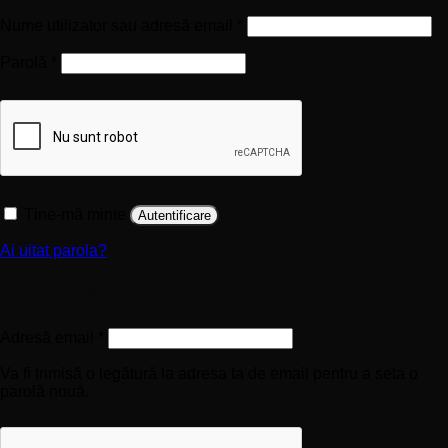
Obligatoriu
Nume utilizator sau adresă email
*
Obligatoriu
Parolă
*
Ține-mă minte
Autentificare
Ai uitat parola?
Înregistrare
Obligatoriu
Adresă email
*
Va fi trimisă o legătură la adresa ta de email pentru a seta o
parolă nouă.