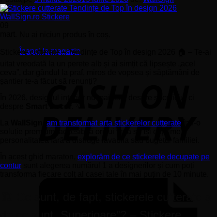
09
mart.
Nu ai niciun produs în coș.
Înapoi la magazin
Stickere cutterate – Tendințe de Top în design 2026 🏠 – Te-ai
uitat vreodată la un perete alb și ai simțit că lipsește „acel
ceva”, dar gândul la praf, miros de vopsea și săptămâni de
șantier te-a făcut să renunți?
În 2026, designul interior nu mai este despre sacrificiu, ci
despre
Smart Decor
. 💡
La
WallSign
,
am transformat arta stickerelor cutterate
într-o
soluție premium, accesibilă oricui vrea să își exprime
personalitatea fără a distruge lavabila sau bugetul familiei.
În acest ghid maraton,
explorăm de ce stickerele decupate pe
contur
sunt alegerea numărul 1 a designerilor și cum poți
transforma fiecare colț al casei tale în mai puțin de 10 minute.
🏗️ Ce sunt, de fapt, stickerele cutterate și
de ce sunt „Superioare”? – Stickere