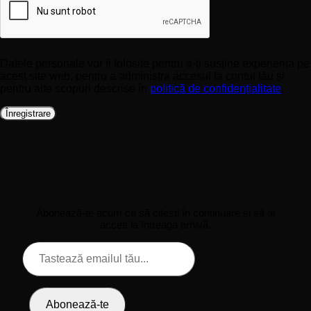
Datele personale vor fi folosite pentru a-ți susține experiența pe
acest site web, pentru a administra accesul la contul tău și
pentru alte scopuri descrise în
politică de confidențialitate
.
Înregistrare
Descoperă mai multe la
WallSign
Abonează-te acum ca să citești în continuare și să ai
acces la întreaga arhivă.
Tastează
emailul
tău...
Abonează-te