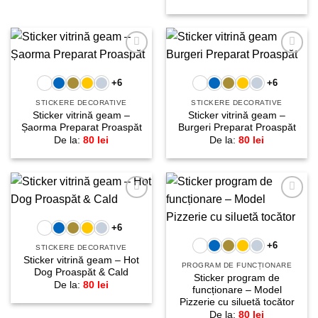
Adaugă
Adaugă
la
la
+6
+6
favorite!
favorite!
STICKERE DECORATIVE
STICKERE DECORATIVE
Sticker vitrină geam –
Sticker vitrină geam –
Șaorma Preparat Proaspăt
Burgeri Preparat Proaspăt
De la:
80
lei
De la:
80
lei
Adaugă
Adaugă
la
la
+6
favorite!
favorite!
+6
STICKERE DECORATIVE
Sticker vitrină geam – Hot
PROGRAM DE FUNCȚIONARE
Dog Proaspăt & Cald
Sticker program de
De la:
80
lei
funcționare – Model
Pizzerie cu siluetă tocător
De la:
80
lei