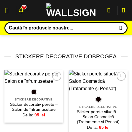
Sari
2
la
conținut
Caută
după:
STICKERE DECORATIVE DOBROGEA
Adaugă
Adaugă
la
la
favorite!
favorite!
STICKERE DECORATIVE
Sticker decorativ perete –
STICKERE DECORATIVE
Salon de înfrumusețare
Sticker perete siluetă –
De la:
95
lei
Salon Cosmetică
(Tratamente și Pensat)
De la:
85
lei