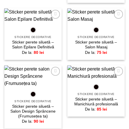
Adaugă
Adaugă
la
la
favorite!
favorite!
STICKERE DECORATIVE
STICKERE DECORATIVE
Sticker perete siluetă –
Sticker perete siluetă –
Salon Epilare Definitivă
Salon Masaj
De la:
80
lei
De la:
75
lei
Adaugă
Adaugă
la
la
favorite!
favorite!
STICKERE DECORATIVE
Sticker perete siluetă –
STICKERE DECORATIVE
Manichiură profesională
Sticker perete siluetă –
De la:
85
lei
Salon Design Sprâncene
(Frumusețea ta)
De la:
90
lei