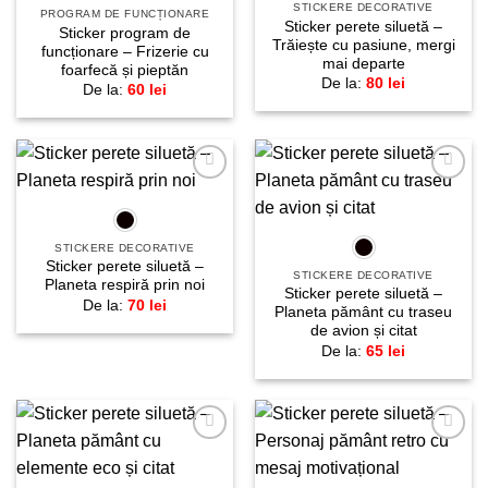
STICKERE DECORATIVE
PROGRAM DE FUNCȚIONARE
Sticker perete siluetă –
Sticker program de
Trăiește cu pasiune, mergi
funcționare – Frizerie cu
mai departe
foarfecă și pieptăn
De la:
80
lei
De la:
60
lei
Adaugă
Adaugă
la
la
favorite!
favorite!
STICKERE DECORATIVE
Sticker perete siluetă –
STICKERE DECORATIVE
Planeta respiră prin noi
Sticker perete siluetă –
De la:
70
lei
Planeta pământ cu traseu
de avion și citat
De la:
65
lei
Adaugă
Adaugă
la
la
favorite!
favorite!