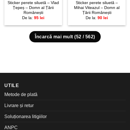
Sticker perete siluetă – Vlad
Sticker perete siluetă –
Țepeș – Domn al Țării
Mihai Viteazul – Domn al
Românești
Țării Românești
De la:
95
lei
De la:
90
lei
Încarcă mai mult
(
52
/ 562)
UTILE
Metode de plată
Livrare și retur
Soluționarea litigiilor
ANPC