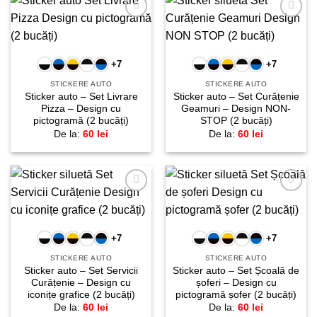
Adaugă
Adaugă
la
la
favorite!
favorite!
+7
+7
STICKERE AUTO
STICKERE AUTO
Sticker auto – Set Livrare
Sticker auto – Set Curățenie
Pizza – Design cu
Geamuri – Design NON-
pictogramă (2 bucăți)
STOP (2 bucăți)
De la:
60
lei
De la:
60
lei
Adaugă
Adaugă
la
la
favorite!
favorite!
+7
+7
STICKERE AUTO
STICKERE AUTO
Sticker auto – Set Servicii
Sticker auto – Set Școală de
Curățenie – Design cu
șoferi – Design cu
iconițe grafice (2 bucăți)
pictogramă șofer (2 bucăți)
De la:
60
lei
De la:
60
lei