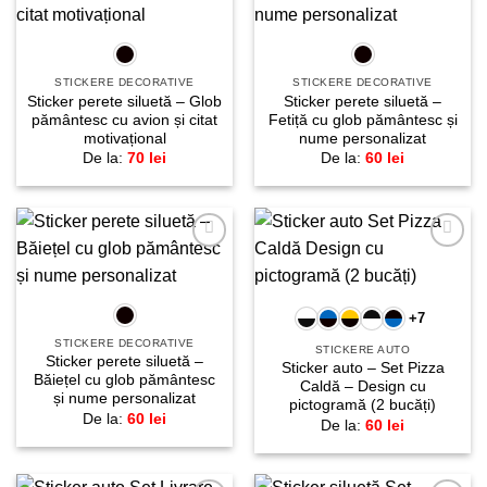
Adaugă
Adaugă
la
la
favorite!
favorite!
STICKERE DECORATIVE
STICKERE DECORATIVE
Sticker perete siluetă – Glob
Sticker perete siluetă –
pământesc cu avion și citat
Fetiță cu glob pământesc și
motivațional
nume personalizat
De la:
70
lei
De la:
60
lei
Adaugă
Adaugă
la
la
favorite!
favorite!
+7
STICKERE DECORATIVE
STICKERE AUTO
Sticker perete siluetă –
Sticker auto – Set Pizza
Băiețel cu glob pământesc
Caldă – Design cu
și nume personalizat
pictogramă (2 bucăți)
De la:
60
lei
De la:
60
lei