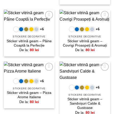
Adaugă
Adaugă
la
la
+6
+6
favorite!
favorite!
STICKERE DECORATIVE
STICKERE DECORATIVE
Sticker vitrină geam – Pâine
Sticker vitrină geam –
Coaptă la Perfecție
Covrigi Proaspeți & Aromați
De la:
80
lei
De la:
80
lei
Adaugă
Adaugă
la
la
+6
favorite!
favorite!
+6
STICKERE DECORATIVE
Sticker vitrină geam – Pizza
STICKERE DECORATIVE
Arome Italiene
Sticker vitrină geam –
De la:
80
lei
Sandvișuri Calde &
Gustoase
De la:
80
lei