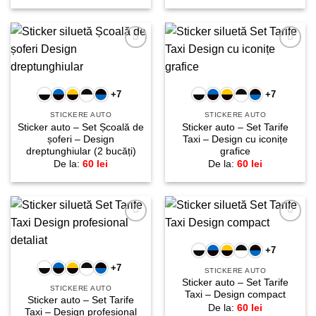
Adaugă
Adaugă
la
la
favorite!
favorite!
+7
+7
STICKERE AUTO
STICKERE AUTO
Sticker auto – Set Școală de
Sticker auto – Set Tarife
șoferi – Design
Taxi – Design cu iconițe
dreptunghiular (2 bucăți)
grafice
De la:
60
lei
De la:
60
lei
Adaugă
Adaugă
la
la
+7
favorite!
favorite!
+7
STICKERE AUTO
Sticker auto – Set Tarife
STICKERE AUTO
Taxi – Design compact
Sticker auto – Set Tarife
De la:
60
lei
Taxi – Design profesional