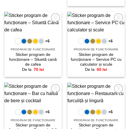
Adaugă
Adaugă
la
la
favorite!
favorite!
+6
+6
PROGRAM DE FUNCȚIONARE
PROGRAM DE FUNCȚIONARE
Sticker program de
Sticker program de
funcționare – Siluetă cană
funcționare – Service PC cu
de cafea
calculator și scule
De la:
70
lei
De la:
60
lei
Adaugă
Adaugă
la
la
favorite!
favorite!
+6
+6
PROGRAM DE FUNCȚIONARE
PROGRAM DE FUNCȚIONARE
Sticker program de
Sticker program de