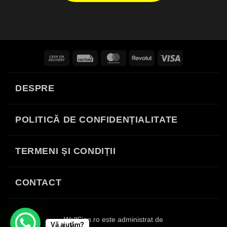
Cash
Facture
MasterCard
Revolut
Visa
On
Delivery
DESPRE
POLITICĂ DE CONFIDENȚIALITATE
TERMENI ȘI CONDIȚII
CONTACT
WallSign.ro este administrat de
Vă ajutăm?