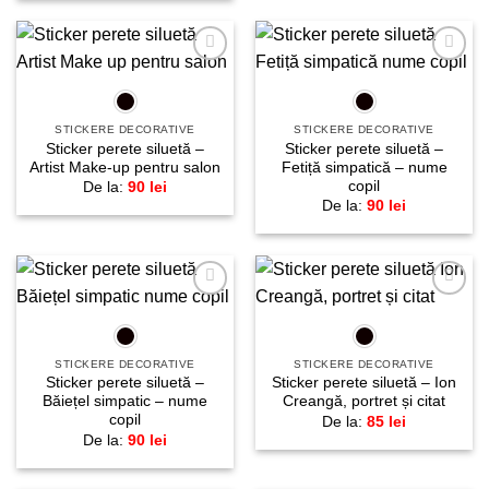
Adaugă
Adaugă
la
la
favorite!
favorite!
STICKERE DECORATIVE
STICKERE DECORATIVE
Sticker perete siluetă –
Sticker perete siluetă –
Artist Make-up pentru salon
Fetiță simpatică – nume
copil
De la:
90
lei
De la:
90
lei
Adaugă
Adaugă
la
la
favorite!
favorite!
STICKERE DECORATIVE
STICKERE DECORATIVE
Sticker perete siluetă –
Sticker perete siluetă – Ion
Băiețel simpatic – nume
Creangă, portret și citat
copil
De la:
85
lei
De la:
90
lei