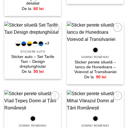
detaliat
De la:
60
lei
Adaugă
Adaugă
la
la
+7
favorite!
favorite!
STICKERE AUTO
Sticker auto – Set Tarife
DOMNII ROMÂNIEI
Taxi – Design
Sticker perete siluetă –
dreptunghiular
Iancu de Hunedoara –
De la:
50
lei
Voievod al Transilvaniei
De la:
90
lei
Adaugă
Adaugă
la
la
favorite!
favorite!
DOMNII ROMÂNIEI
DOMNII ROMÂNIEI