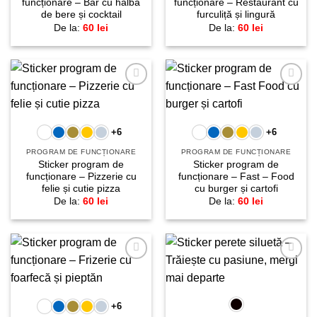
funcționare – Bar cu halbă
funcționare – Restaurant cu
de bere și cocktail
furculiță și lingură
De la:
60
lei
De la:
60
lei
Adaugă
Adaugă
la
la
favorite!
favorite!
+6
+6
PROGRAM DE FUNCȚIONARE
PROGRAM DE FUNCȚIONARE
Sticker program de
Sticker program de
funcționare – Pizzerie cu
funcționare – Fast – Food
felie și cutie pizza
cu burger și cartofi
De la:
60
lei
De la:
60
lei
Adaugă
Adaugă
la
la
favorite!
favorite!
+6