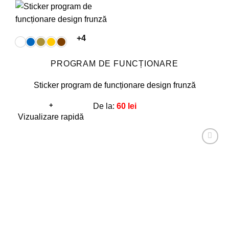
+4
PROGRAM DE FUNCȚIONARE
Sticker program de funcționare design frunză
+
De la:
60
lei
Acest
Vizualizare rapidă
produs
are
Adaugă
mai
la
favorite!
multe
variații.
Opțiunile
pot
fi