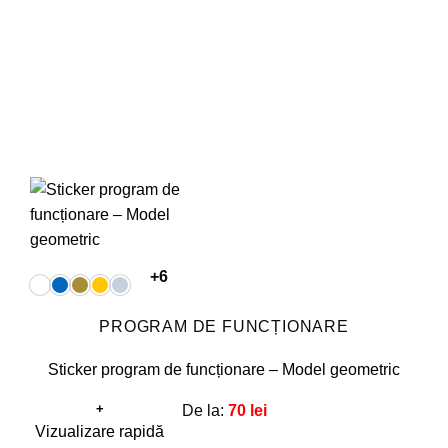
în
pagina
produsului.
+6
PROGRAM DE FUNCȚIONARE
Sticker program de funcționare – Model geometric
+
De la:
70
lei
Acest
Vizualizare rapidă