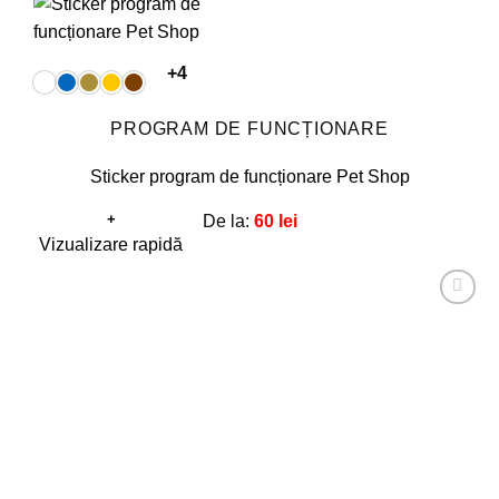
+4
PROGRAM DE FUNCȚIONARE
Sticker program de funcționare Pet Shop
+
De la:
60
lei
Acest
Vizualizare rapidă
produs
are
Adaugă
mai
la
favorite!
multe
variații.
Opțiunile
pot
fi
alese