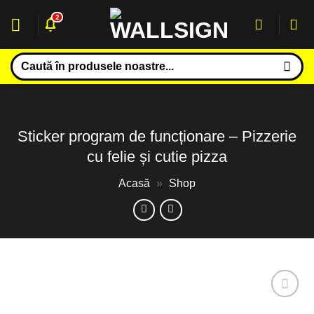
Sari
2
la
conținut
Caută
după:
Sticker program de funcționare – Pizzerie
cu felie și cutie pizza
Acasă
»
Shop
Adaugă