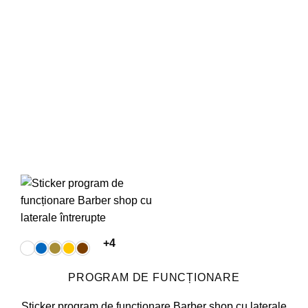
pot
fi
alese
în
pagina
produsului.
+4
PROGRAM DE FUNCȚIONARE
Sticker program de funcționare Barber shop cu laterale