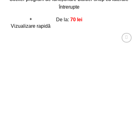
întrerupte
+
De la:
70
lei
Acest
Vizualizare rapidă
produs
are
Adaugă
mai
la
favorite!
multe
variații.
Opțiunile
pot
fi
alese
în
pagina
produsului.