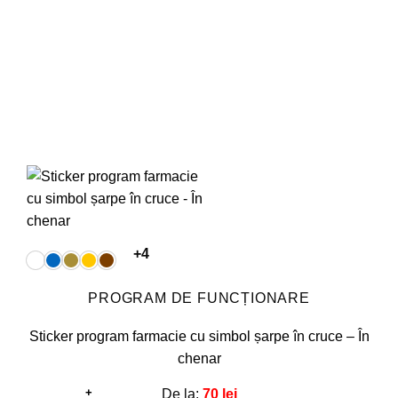
alese
în
pagina
produsului.
+4
PROGRAM DE FUNCȚIONARE
Sticker program farmacie cu simbol șarpe în cruce – În
chenar
+
De la:
70
lei