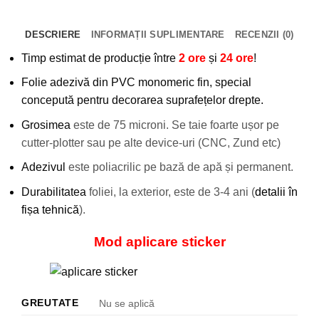
DESCRIERE
INFORMAȚII SUPLIMENTARE
RECENZII (0)
Timp estimat de producție între
2 ore
și
24 ore
!
Folie adezivă din PVC monomeric fin, special
concepută pentru decorarea suprafețelor drepte.
Grosimea
este de 75 microni. Se taie foarte ușor pe
cutter-plotter sau pe alte device-uri (CNC, Zund etc)
Adezivul
este poliacrilic pe bază de apă și permanent.
Durabilitatea
foliei, la exterior, este de 3-4 ani (
detalii în
fișa tehnică
).
Mod aplicare sticker
GREUTATE
Nu se aplică