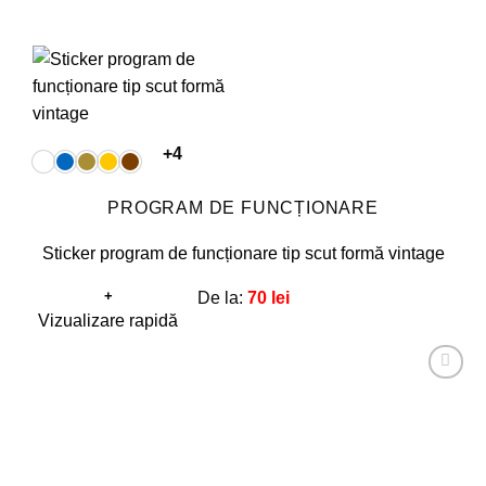
+4
PROGRAM DE FUNCȚIONARE
Sticker program de funcționare tip scut formă vintage
+
De la:
70
lei
Acest
Vizualizare rapidă
produs
are
Adaugă
mai
la
favorite!
multe
variații.
Opțiunile