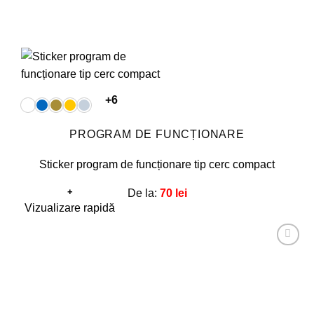
+6
PROGRAM DE FUNCȚIONARE
Sticker program de funcționare tip cerc compact
+
De la:
70
lei
Acest
Vizualizare rapidă
produs
are
Adaugă
mai
la
favorite!
multe
variații.
Opțiunile