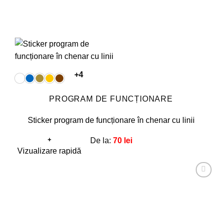
+4
PROGRAM DE FUNCȚIONARE
Sticker program de funcționare în chenar cu linii
+
De la:
70
lei
Acest
Vizualizare rapidă
produs
are
Adaugă
mai
la
favorite!
multe
variații.