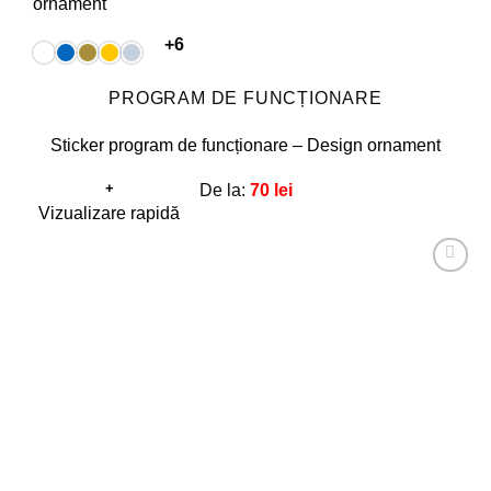
+6
PROGRAM DE FUNCȚIONARE
Sticker program de funcționare – Design ornament
+
De la:
70
lei
Acest
Vizualizare rapidă
produs
are
Adaugă
mai
la
favorite!
multe
variații.
Opțiunile
pot
fi
alese
în