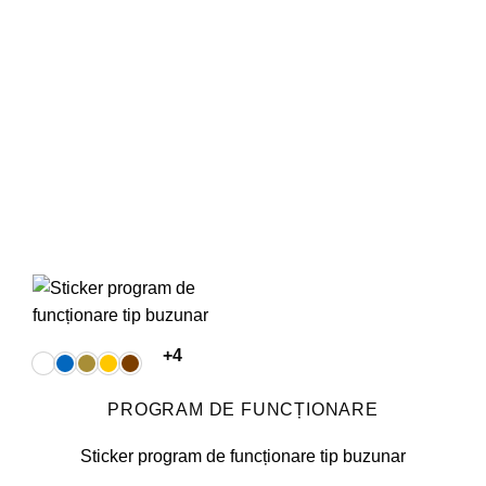
pot
fi
alese
în
pagina
produsului.
+4
PROGRAM DE FUNCȚIONARE
Sticker program de funcționare tip buzunar