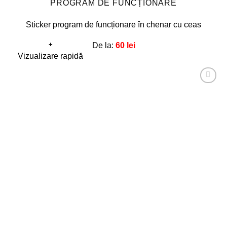
PROGRAM DE FUNCȚIONARE
Sticker program de funcționare în chenar cu ceas
+
De la:
60
lei
Acest
Vizualizare rapidă
produs
are
Adaugă
mai
la
favorite!
multe
variații.
Opțiunile
pot
fi
alese
în
pagina
produsului.