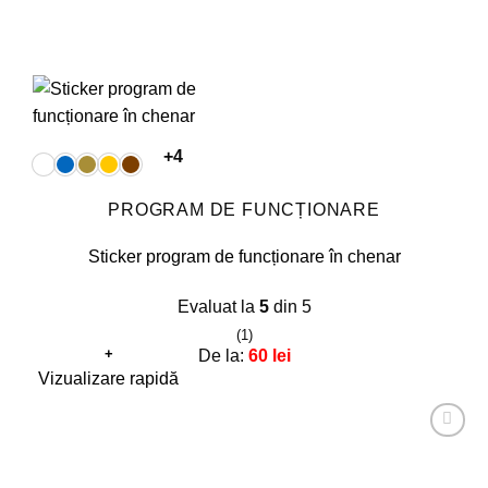
+4
PROGRAM DE FUNCȚIONARE
Sticker program de funcționare în chenar
Evaluat la
5
din 5
(1)
+
De la:
60
lei
Acest
Vizualizare rapidă
produs
are
Adaugă
mai
la
favorite!
multe