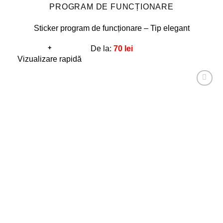
PROGRAM DE FUNCȚIONARE
Sticker program de funcționare – Tip elegant
+
De la:
70
lei
Acest
Vizualizare rapidă
produs
are
Adaugă
mai
la
favorite!
multe
variații.
Opțiunile
pot
fi
alese
în
pagina
produsului.