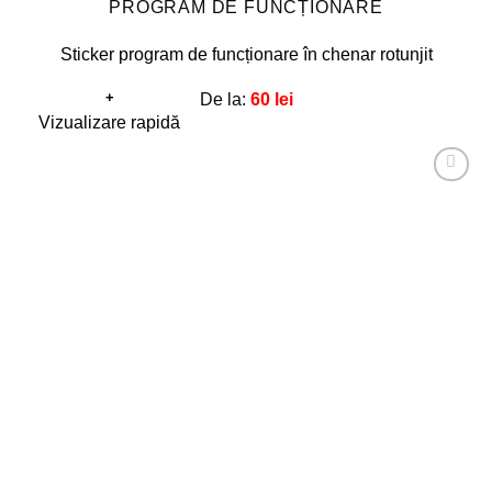
PROGRAM DE FUNCȚIONARE
Sticker program de funcționare în chenar rotunjit
+
De la:
60
lei
Acest
Vizualizare rapidă
produs
are
Adaugă
mai
la
favorite!
multe
variații.
Opțiunile
pot
fi
alese
în
pagina
produsului.