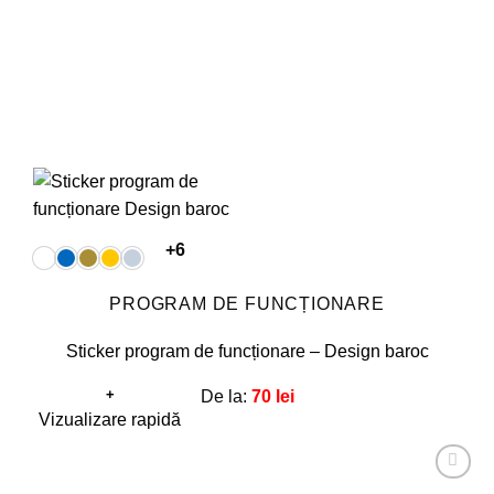
pagina
produsului.
+6
PROGRAM DE FUNCȚIONARE
Sticker program de funcționare – Design baroc
+
De la:
70
lei
Acest
Vizualizare rapidă
produs
are