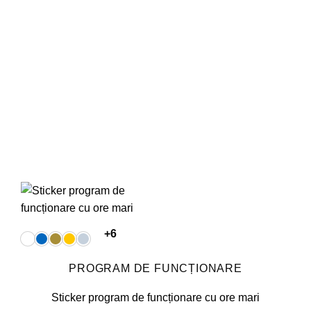
Opțiunile
pot
fi
alese
în
pagina
produsului.
+6
PROGRAM DE FUNCȚIONARE
Sticker program de funcționare cu ore mari