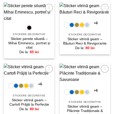
Adaugă
Adaugă
la
la
favorite!
favorite!
+6
STICKERE DECORATIVE
STICKERE DECORATIVE
Sticker perete siluetă –
Sticker vitrină geam –
Mihai Eminescu, portret și
Băuturi Reci & Revigorante
citat
De la:
80
lei
De la:
85
lei
Adaugă
Adaugă
la
la
favorite!
favorite!
+6
+6
STICKERE DECORATIVE
Sticker vitrină geam –
STICKERE DECORATIVE
Cartofi Prăjiți la Perfecție
Sticker vitrină geam –
De la:
80
lei
Plăcinte Tradiționale &