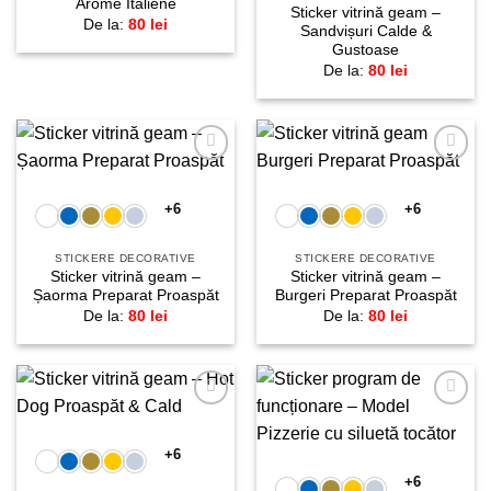
Arome Italiene
Sticker vitrină geam –
De la:
80
lei
Sandvișuri Calde &
Gustoase
De la:
80
lei
Adaugă
Adaugă
la
la
favorite!
favorite!
+6
+6
STICKERE DECORATIVE
STICKERE DECORATIVE
Sticker vitrină geam –
Sticker vitrină geam –
Șaorma Preparat Proaspăt
Burgeri Preparat Proaspăt
De la:
80
lei
De la:
80
lei
Adaugă
Adaugă
la
la
favorite!
favorite!
+6
+6