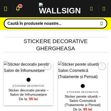
Sari
2
la
conținut
Caută
după:
STICKERE DECORATIVE
GHERGHEASA
Adaugă
Adaugă
la
la
favorite!
favorite!
STICKERE DECORATIVE
Sticker decorativ perete –
STICKERE DECORATIVE
Salon de înfrumusețare
Sticker perete siluetă –
De la:
95
lei
Salon Cosmetică
(Tratamente și Pensat)
De la:
85
lei