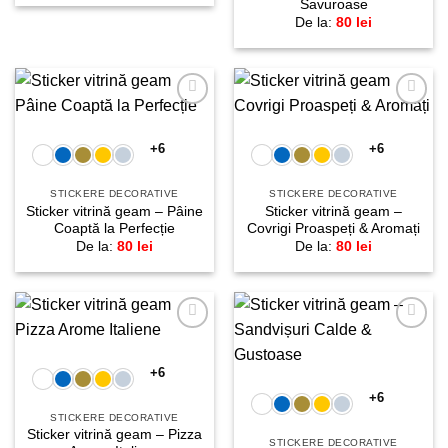
Savuroase
De la:
80
lei
Adaugă
Adaugă
la
la
favorite!
favorite!
+6
+6
STICKERE DECORATIVE
STICKERE DECORATIVE
Sticker vitrină geam – Pâine
Sticker vitrină geam –
Coaptă la Perfecție
Covrigi Proaspeți & Aromați
De la:
80
lei
De la:
80
lei
Adaugă
Adaugă
la
la
favorite!
favorite!
+6
+6
STICKERE DECORATIVE
Sticker vitrină geam – Pizza
STICKERE DECORATIVE