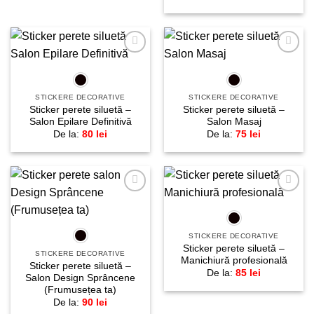
Adaugă
Adaugă
la
la
favorite!
favorite!
STICKERE DECORATIVE
STICKERE DECORATIVE
Sticker perete siluetă –
Sticker perete siluetă –
Salon Epilare Definitivă
Salon Masaj
De la:
80
lei
De la:
75
lei
Adaugă
Adaugă
la
la
favorite!
favorite!
STICKERE DECORATIVE
Sticker perete siluetă –
STICKERE DECORATIVE
Manichiură profesională
Sticker perete siluetă –
De la:
85
lei
Salon Design Sprâncene
(Frumusețea ta)
De la:
90
lei