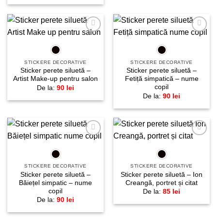
Adaugă
Adaugă
la
la
favorite!
favorite!
STICKERE DECORATIVE
STICKERE DECORATIVE
Sticker perete siluetă –
Sticker perete siluetă –
Artist Make-up pentru salon
Fetiță simpatică – nume
copil
De la:
90
lei
De la:
90
lei
Adaugă
Adaugă
la
la
favorite!
favorite!
STICKERE DECORATIVE
STICKERE DECORATIVE
Sticker perete siluetă –
Sticker perete siluetă – Ion
Băiețel simpatic – nume
Creangă, portret și citat
copil
De la:
85
lei
De la:
90
lei