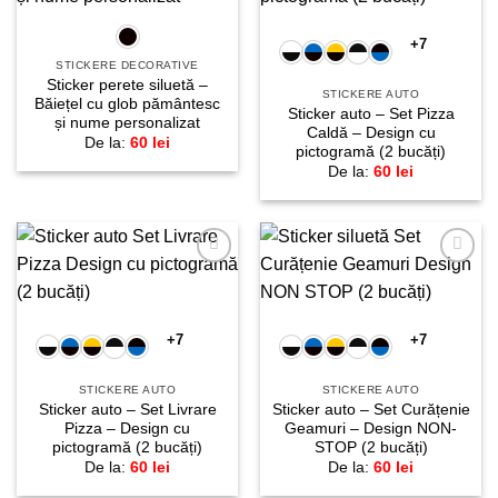
favorite!
favorite!
+7
STICKERE DECORATIVE
Sticker perete siluetă –
STICKERE AUTO
Băiețel cu glob pământesc
Sticker auto – Set Pizza
și nume personalizat
Caldă – Design cu
De la:
60
lei
pictogramă (2 bucăți)
De la:
60
lei
Adaugă
Adaugă
la
la
favorite!
favorite!
+7
+7
STICKERE AUTO
STICKERE AUTO
Sticker auto – Set Livrare
Sticker auto – Set Curățenie
Pizza – Design cu
Geamuri – Design NON-
pictogramă (2 bucăți)
STOP (2 bucăți)
De la:
60
lei
De la:
60
lei