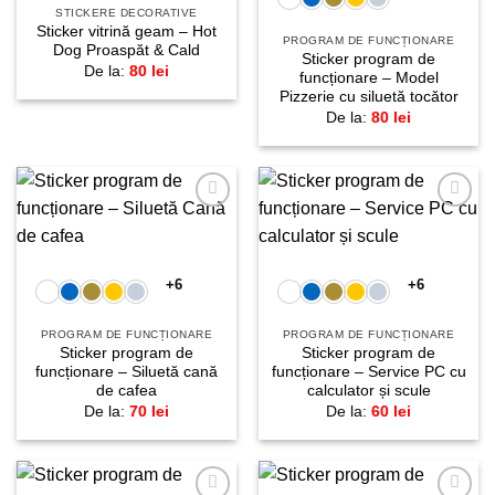
STICKERE DECORATIVE
Sticker vitrină geam – Hot
PROGRAM DE FUNCȚIONARE
Dog Proaspăt & Cald
Sticker program de
De la:
80
lei
funcționare – Model
Pizzerie cu siluetă tocător
De la:
80
lei
Adaugă
Adaugă
la
la
favorite!
favorite!
+6
+6
PROGRAM DE FUNCȚIONARE
PROGRAM DE FUNCȚIONARE
Sticker program de
Sticker program de
funcționare – Siluetă cană
funcționare – Service PC cu
de cafea
calculator și scule
De la:
70
lei
De la:
60
lei