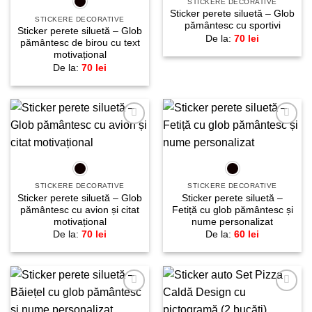
STICKERE DECORATIVE
Sticker perete siluetă – Glob
STICKERE DECORATIVE
pământesc cu sportivi
Sticker perete siluetă – Glob
De la:
70
lei
pământesc de birou cu text
motivațional
De la:
70
lei
Adaugă
Adaugă
la
la
favorite!
favorite!
STICKERE DECORATIVE
STICKERE DECORATIVE
Sticker perete siluetă – Glob
Sticker perete siluetă –
pământesc cu avion și citat
Fetiță cu glob pământesc și
motivațional
nume personalizat
De la:
70
lei
De la:
60
lei
Adaugă
Adaugă
la
la