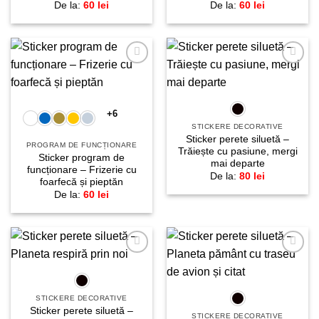
De la:
60
lei
De la:
60
lei
Adaugă
Adaugă
la
la
favorite!
favorite!
+6
STICKERE DECORATIVE
Sticker perete siluetă –
PROGRAM DE FUNCȚIONARE
Trăiește cu pasiune, mergi
Sticker program de
mai departe
funcționare – Frizerie cu
De la:
80
lei
foarfecă și pieptăn
De la:
60
lei
Adaugă
Adaugă
la
la
favorite!
favorite!
STICKERE DECORATIVE
Sticker perete siluetă –
STICKERE DECORATIVE