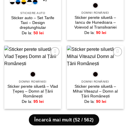
+7
DOMNII ROMÂNIEI
STICKERE AUTO
Sticker perete siluetă –
Sticker auto – Set Tarife
Iancu de Hunedoara –
Taxi – Design
Voievod al Transilvaniei
dreptunghiular
De la:
90
lei
De la:
50
lei
Adaugă
Adaugă
la
la
favorite!
favorite!
DOMNII ROMÂNIEI
DOMNII ROMÂNIEI
Sticker perete siluetă – Vlad
Sticker perete siluetă –
Țepeș – Domn al Țării
Mihai Viteazul – Domn al
Românești
Țării Românești
De la:
95
lei
De la:
90
lei
Încarcă mai mult
(
52
/ 562)