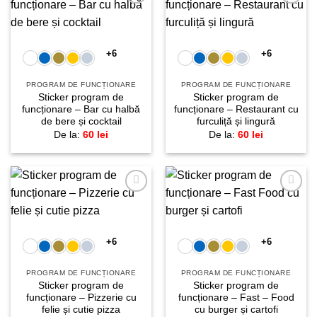
Adaugă
Adaugă
la
la
favorite!
favorite!
+6
+6
PROGRAM DE FUNCȚIONARE
PROGRAM DE FUNCȚIONARE
Sticker program de
Sticker program de
funcționare – Bar cu halbă
funcționare – Restaurant cu
de bere și cocktail
furculiță și lingură
De la:
60
lei
De la:
60
lei
Adaugă
Adaugă
la
la
favorite!
favorite!
+6
+6
PROGRAM DE FUNCȚIONARE
PROGRAM DE FUNCȚIONARE
Sticker program de
Sticker program de
funcționare – Pizzerie cu
funcționare – Fast – Food
felie și cutie pizza
cu burger și cartofi