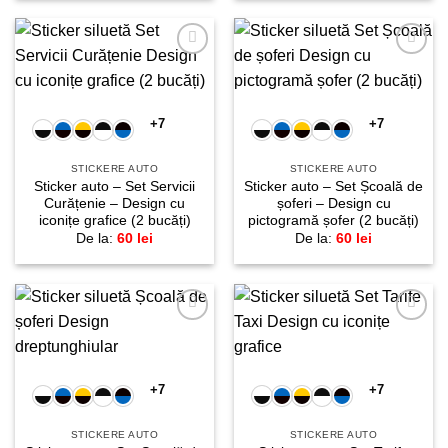
Adaugă
Adaugă
la
la
favorite!
favorite!
+7
+7
STICKERE AUTO
STICKERE AUTO
Sticker auto – Set Servicii
Sticker auto – Set Școală de
Curățenie – Design cu
șoferi – Design cu
iconițe grafice (2 bucăți)
pictogramă șofer (2 bucăți)
De la:
60
lei
De la:
60
lei
Adaugă
Adaugă
la
la
favorite!
favorite!
+7
+7
STICKERE AUTO
STICKERE AUTO