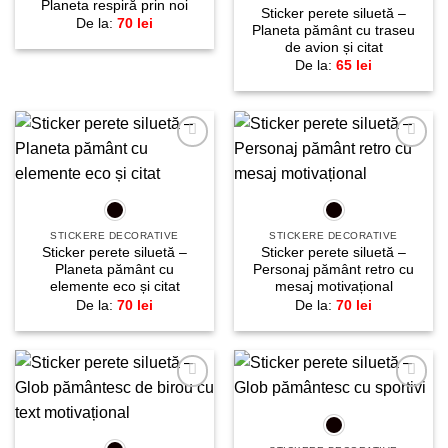
Planeta respiră prin noi
Sticker perete siluetă –
De la:
70
lei
Planeta pământ cu traseu
de avion și citat
De la:
65
lei
Adaugă
Adaugă
la
la
favorite!
favorite!
STICKERE DECORATIVE
STICKERE DECORATIVE
Sticker perete siluetă –
Sticker perete siluetă –
Planeta pământ cu
Personaj pământ retro cu
elemente eco și citat
mesaj motivațional
De la:
70
lei
De la:
70
lei
Adaugă
Adaugă
la
la
favorite!
favorite!