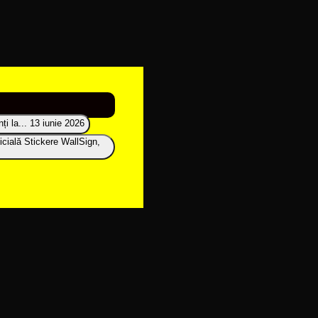
i la...
13 iunie 2026
icială Stickere WallSign,