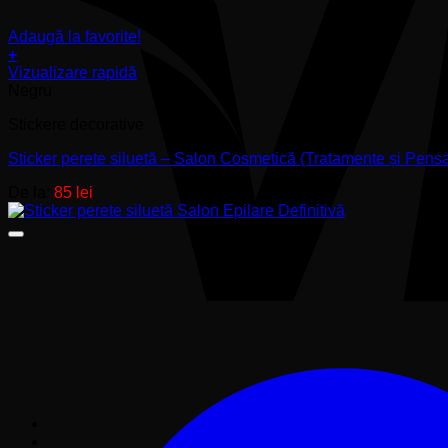
Adaugă la favorite!
+
Acest
Vizualizare rapidă
produs
Negru
are
Stickere decorative
mai
multe
Sticker perete siluetă – Salon Cosmetică (Tratamente și Pensa
variații.
Opțiunile
De la:
85
lei
pot
fi
alese
în
pagina
produsului.