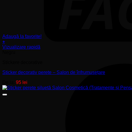
Adaugă la favorite!
+
Acest
Vizualizare rapidă
produs
Negru
are
Stickere decorative
mai
multe
Sticker decorativ perete – Salon de înfrumusețare
variații.
Opțiunile
De la:
95
lei
pot
fi
alese
în
pagina
produsului.