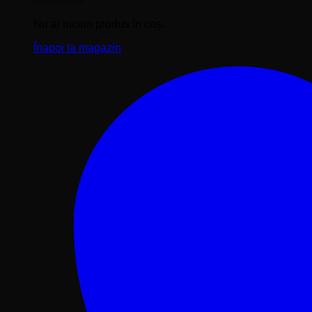
Nu ai niciun produs în coș.
Înapoi la magazin