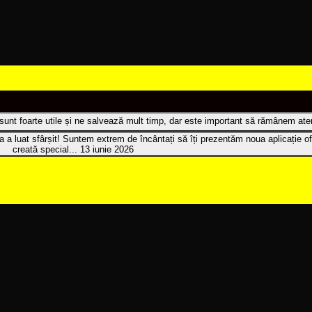
t sunt foarte utile și ne salvează mult timp, dar este important să rămânem atenț
 a luat sfârșit! Suntem extrem de încântați să îți prezentăm noua aplicație of
creată special...
13 iunie 2026