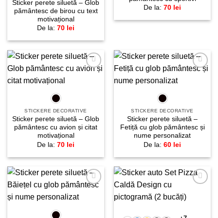
Sticker perete siluetă – Glob
De la:
70
lei
pământesc de birou cu text
motivațional
De la:
70
lei
Adaugă
Adaugă
la
la
favorite!
favorite!
STICKERE DECORATIVE
STICKERE DECORATIVE
Sticker perete siluetă – Glob
Sticker perete siluetă –
pământesc cu avion și citat
Fetiță cu glob pământesc și
motivațional
nume personalizat
De la:
70
lei
De la:
60
lei
Adaugă
Adaugă
la
la
favorite!
favorite!