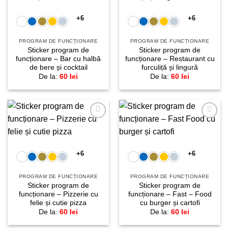
favorite!
favorite!
+6
+6
PROGRAM DE FUNCȚIONARE
PROGRAM DE FUNCȚIONARE
Sticker program de
Sticker program de
funcționare – Bar cu halbă
funcționare – Restaurant cu
de bere și cocktail
furculiță și lingură
De la:
60
lei
De la:
60
lei
Adaugă
Adaugă
la
la
favorite!
favorite!
+6
+6
PROGRAM DE FUNCȚIONARE
PROGRAM DE FUNCȚIONARE
Sticker program de
Sticker program de
funcționare – Pizzerie cu
funcționare – Fast – Food
felie și cutie pizza
cu burger și cartofi
De la:
60
lei
De la:
60
lei