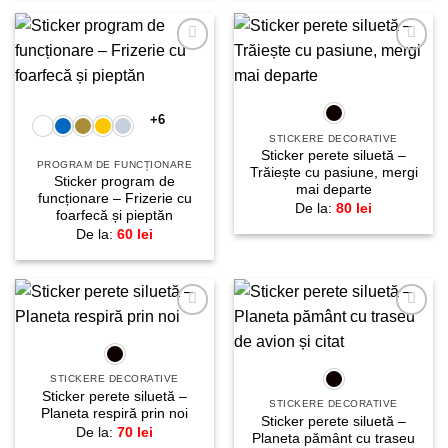
Adaugă
Adaugă
la
la
favorite!
favorite!
+6
STICKERE DECORATIVE
Sticker perete siluetă –
PROGRAM DE FUNCȚIONARE
Trăiește cu pasiune, mergi
Sticker program de
mai departe
funcționare – Frizerie cu
De la:
80
lei
foarfecă și pieptăn
De la:
60
lei
Adaugă
Adaugă
la
la
favorite!
favorite!
STICKERE DECORATIVE
Sticker perete siluetă –
STICKERE DECORATIVE
Planeta respiră prin noi
Sticker perete siluetă –
De la:
70
lei
Planeta pământ cu traseu