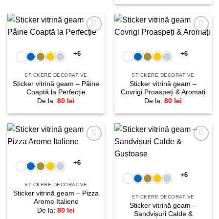
Adaugă
Adaugă
la
la
favorite!
favorite!
+6
+6
STICKERE DECORATIVE
STICKERE DECORATIVE
Sticker vitrină geam – Pâine
Sticker vitrină geam –
Coaptă la Perfecție
Covrigi Proaspeți & Aromați
De la:
80
lei
De la:
80
lei
Adaugă
Adaugă
la
la
favorite!
favorite!
+6
+6
STICKERE DECORATIVE
Sticker vitrină geam – Pizza
STICKERE DECORATIVE
Arome Italiene
Sticker vitrină geam –
De la:
80
lei
Sandvișuri Calde &