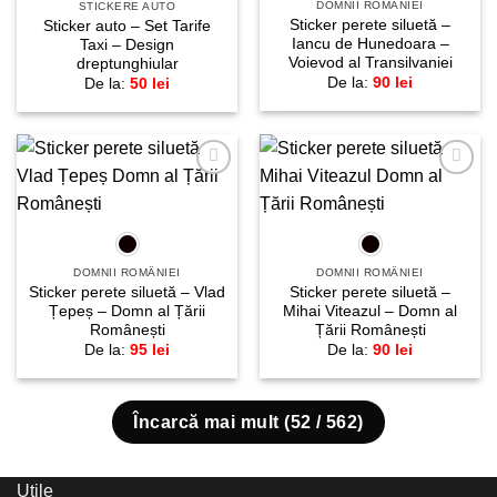
DOMNII ROMÂNIEI
STICKERE AUTO
Sticker perete siluetă –
Sticker auto – Set Tarife
Iancu de Hunedoara –
Taxi – Design
Voievod al Transilvaniei
dreptunghiular
De la:
90
lei
De la:
50
lei
Adaugă
Adaugă
la
la
favorite!
favorite!
DOMNII ROMÂNIEI
DOMNII ROMÂNIEI
Sticker perete siluetă – Vlad
Sticker perete siluetă –
Țepeș – Domn al Țării
Mihai Viteazul – Domn al
Românești
Țării Românești
De la:
95
lei
De la:
90
lei
Încarcă mai mult
(
52
/ 562)
Utile