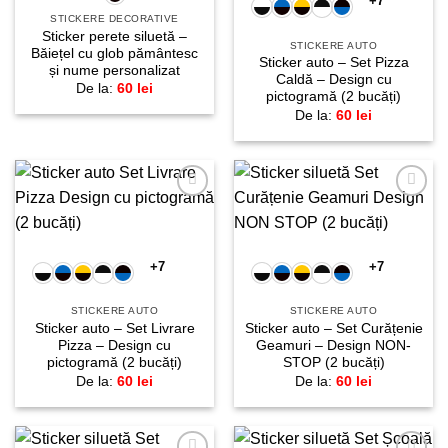
+7
STICKERE DECORATIVE
Sticker perete siluetă –
STICKERE AUTO
Băiețel cu glob pământesc
Sticker auto – Set Pizza
și nume personalizat
Caldă – Design cu
De la:
60
lei
pictogramă (2 bucăți)
De la:
60
lei
Adaugă
Adaugă
la
la
favorite!
favorite!
+7
+7
STICKERE AUTO
STICKERE AUTO
Sticker auto – Set Livrare
Sticker auto – Set Curățenie
Pizza – Design cu
Geamuri – Design NON-
pictogramă (2 bucăți)
STOP (2 bucăți)
De la:
60
lei
De la:
60
lei