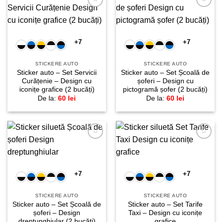
Adaugă
Adaugă
la
la
favorite!
favorite!
+7
+7
STICKERE AUTO
STICKERE AUTO
Sticker auto – Set Servicii
Sticker auto – Set Școală de
Curățenie – Design cu
șoferi – Design cu
iconițe grafice (2 bucăți)
pictogramă șofer (2 bucăți)
De la:
60
lei
De la:
60
lei
Adaugă
Adaugă
la
la
favorite!
favorite!
+7
+7
STICKERE AUTO
STICKERE AUTO
Sticker auto – Set Școală de
Sticker auto – Set Tarife
șoferi – Design
Taxi – Design cu iconițe
dreptunghiular (2 bucăți)
grafice