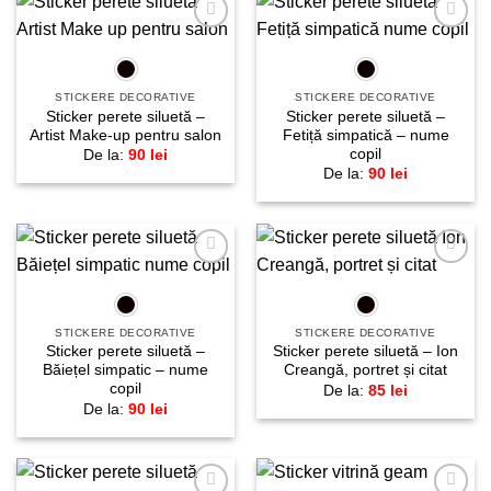
Adaugă
Adaugă
la
la
favorite!
favorite!
STICKERE DECORATIVE
STICKERE DECORATIVE
Sticker perete siluetă –
Sticker perete siluetă –
Artist Make-up pentru salon
Fetiță simpatică – nume
copil
De la:
90
lei
De la:
90
lei
Adaugă
Adaugă
la
la
favorite!
favorite!
STICKERE DECORATIVE
STICKERE DECORATIVE
Sticker perete siluetă –
Sticker perete siluetă – Ion
Băiețel simpatic – nume
Creangă, portret și citat
copil
De la:
85
lei
De la:
90
lei