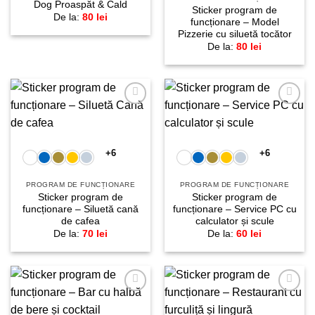
Dog Proaspăt & Cald
Sticker program de
De la:
80
lei
funcționare – Model
Pizzerie cu siluetă tocător
De la:
80
lei
Adaugă
Adaugă
la
la
favorite!
favorite!
+6
+6
PROGRAM DE FUNCȚIONARE
PROGRAM DE FUNCȚIONARE
Sticker program de
Sticker program de
funcționare – Siluetă cană
funcționare – Service PC cu
de cafea
calculator și scule
De la:
70
lei
De la:
60
lei
Adaugă
Adaugă
la
la