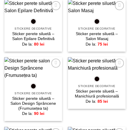
Adaugă
Adaugă
la
la
favorite!
favorite!
STICKERE DECORATIVE
STICKERE DECORATIVE
Sticker perete siluetă –
Sticker perete siluetă –
Salon Epilare Definitivă
Salon Masaj
De la:
80
lei
De la:
75
lei
Adaugă
Adaugă
la
la
favorite!
favorite!
STICKERE DECORATIVE
Sticker perete siluetă –
STICKERE DECORATIVE
Manichiură profesională
Sticker perete siluetă –
De la:
85
lei
Salon Design Sprâncene
(Frumusețea ta)
De la:
90
lei