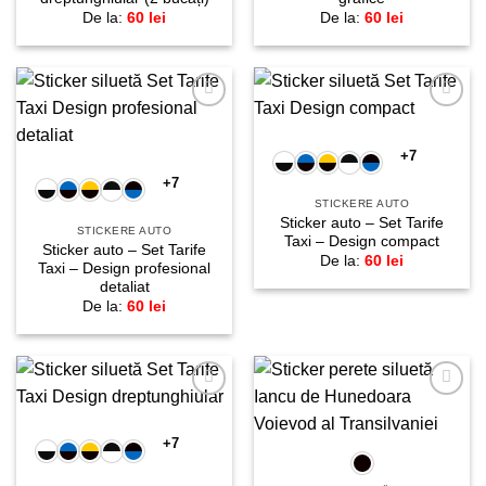
De la:
60
lei
De la:
60
lei
Adaugă
Adaugă
la
la
favorite!
favorite!
+7
+7
STICKERE AUTO
Sticker auto – Set Tarife
STICKERE AUTO
Taxi – Design compact
Sticker auto – Set Tarife
De la:
60
lei
Taxi – Design profesional
detaliat
De la:
60
lei
Adaugă
Adaugă
la
la
favorite!
favorite!
+7