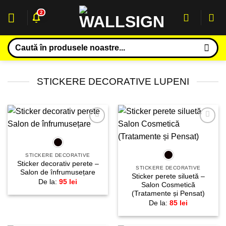
Sari
2
la
conținut
Caută
după:
STICKERE DECORATIVE LUPENI
Adaugă
Adaugă
la
la
favorite!
favorite!
STICKERE DECORATIVE
Sticker decorativ perete –
STICKERE DECORATIVE
Salon de înfrumusețare
Sticker perete siluetă –
De la:
95
lei
Salon Cosmetică
(Tratamente și Pensat)
De la:
85
lei