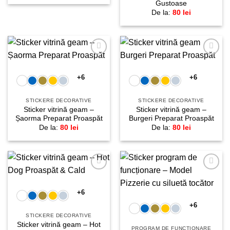
Gustoase
De la:
80
lei
Adaugă
Adaugă
la
la
favorite!
favorite!
+6
+6
STICKERE DECORATIVE
STICKERE DECORATIVE
Sticker vitrină geam –
Sticker vitrină geam –
Șaorma Preparat Proaspăt
Burgeri Preparat Proaspăt
De la:
80
lei
De la:
80
lei
Adaugă
Adaugă
la
la
favorite!
favorite!
+6
+6
STICKERE DECORATIVE
Sticker vitrină geam – Hot
PROGRAM DE FUNCȚIONARE