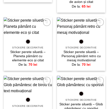
de avion și citat
De la:
65
lei
Adaugă
Adaugă
la
la
favorite!
favorite!
STICKERE DECORATIVE
STICKERE DECORATIVE
Sticker perete siluetă –
Sticker perete siluetă –
Planeta pământ cu
Personaj pământ retro cu
elemente eco și citat
mesaj motivațional
De la:
70
lei
De la:
70
lei
Adaugă
Adaugă
la
la
favorite!
favorite!
STICKERE DECORATIVE
Sticker perete siluetă – Glob
STICKERE DECORATIVE
pământesc cu sportivi