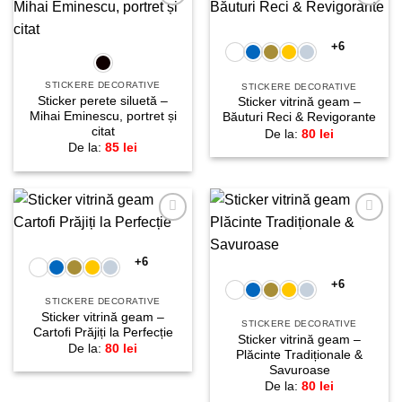
Adaugă
Adaugă
la
la
favorite!
favorite!
+6
STICKERE DECORATIVE
STICKERE DECORATIVE
Sticker perete siluetă –
Sticker vitrină geam –
Mihai Eminescu, portret și
Băuturi Reci & Revigorante
citat
De la:
80
lei
De la:
85
lei
Adaugă
Adaugă
la
la
favorite!
favorite!
+6
+6
STICKERE DECORATIVE
Sticker vitrină geam –
STICKERE DECORATIVE
Cartofi Prăjiți la Perfecție
Sticker vitrină geam –
De la:
80
lei
Plăcinte Tradiționale &
Savuroase
De la:
80
lei