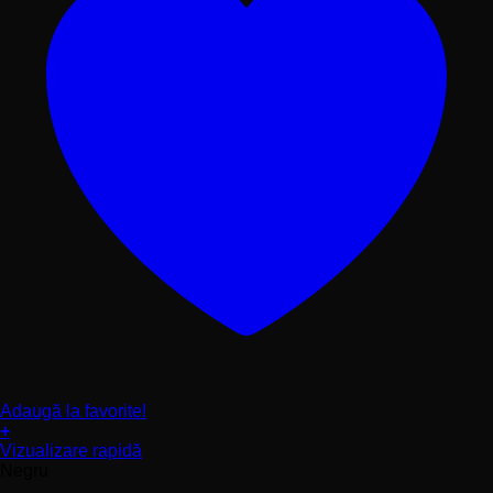
Adaugă la favorite!
+
Acest
Vizualizare rapidă
produs
Negru
are