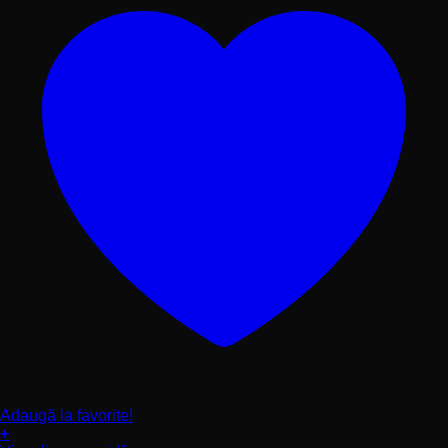
produsului.
Adaugă la favorite!
+