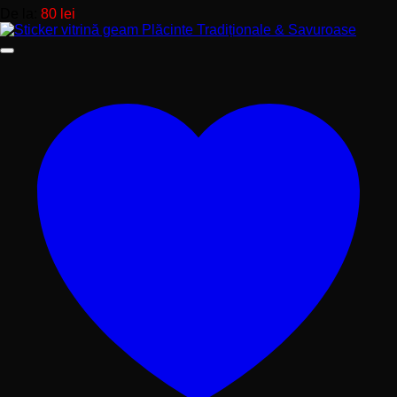
De la:
80
lei