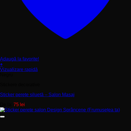
Adaugă la favorite!
+
Acest
Vizualizare rapidă
produs
Negru
are
Stickere decorative
mai
multe
Sticker perete siluetă – Salon Masaj
variații.
Opțiunile
De la:
75
lei
pot
fi
alese
în
pagina