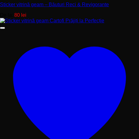
Sticker vitrină geam – Băuturi Reci & Revigorante
De la:
80
lei