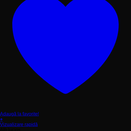
Adaugă la favorite!
+
Acest
Vizualizare rapidă
produs
Alb lucios