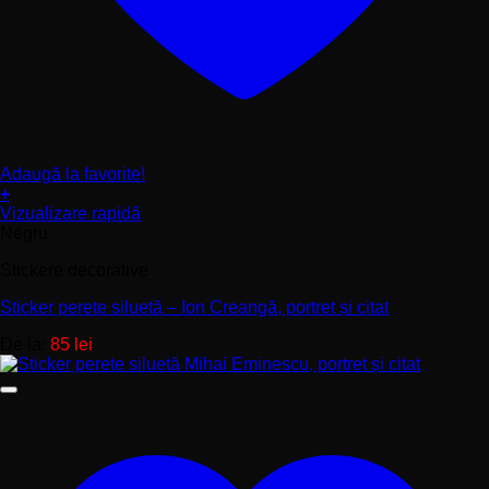
Adaugă la favorite!
+
Acest
Vizualizare rapidă
produs
Negru
are
Stickere decorative
mai
multe
Sticker perete siluetă – Ion Creangă, portret și citat
variații.
Opțiunile
De la:
85
lei
pot
fi
alese
în
pagina
produsului.