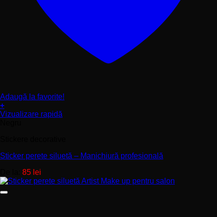
Adaugă la favorite!
+
Acest
Vizualizare rapidă
produs
Negru
are
Stickere decorative
mai
multe
Sticker perete siluetă – Manichiură profesională
variații.
Opțiunile
De la:
85
lei
pot
fi
alese
în
pagina