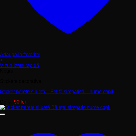
Adaugă la favorite!
+
Acest
Vizualizare rapidă
produs
Negru
are
Stickere decorative
mai
multe
Sticker perete siluetă – Fetiță simpatică – nume copil
variații.
Opțiunile
De la:
90
lei
pot
fi
alese
în
pagina
produsului.