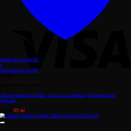
Adaugă la favorite!
+
Acest
Vizualizare rapidă
produs
Negru
are
Stickere decorative
mai
multe
Sticker perete siluetă – Salon Cosmetică (Tratamente și
variații.
Pensat)
Opțiunile
pot
De la:
85
lei
fi
alese
în
pagina