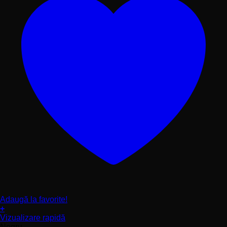
Adaugă la favorite!
+
Acest
Vizualizare rapidă
produs
Negru