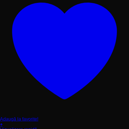
produsului.
Adaugă la favorite!
+