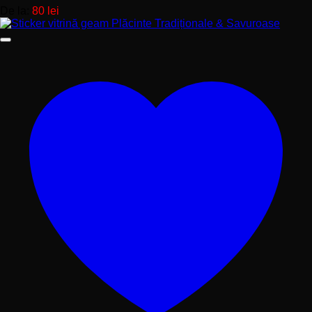
De la:
80
lei