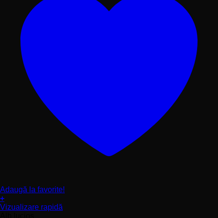
Adaugă la favorite!
+
Acest
Vizualizare rapidă
produs
Alb lucios