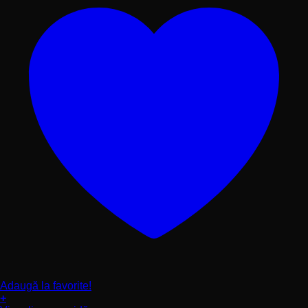
produsului.
Adaugă la favorite!
+