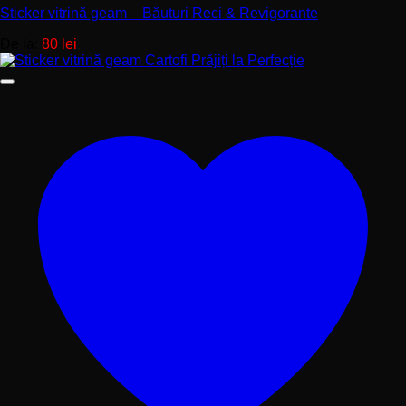
Sticker vitrină geam – Băuturi Reci & Revigorante
De la:
80
lei