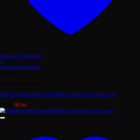
Adaugă la favorite!
+
Acest
Vizualizare rapidă
produs
Negru
are
Stickere decorative
mai
multe
Sticker perete siluetă – Fetiță simpatică – nume copil
variații.
Opțiunile
De la:
90
lei
pot
fi
alese
în
pagina
produsului.