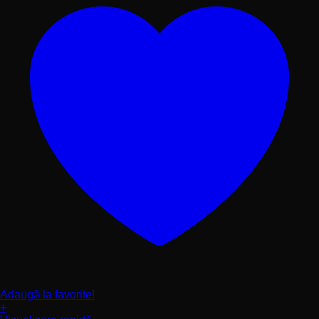
produsului.
Adaugă la favorite!
+