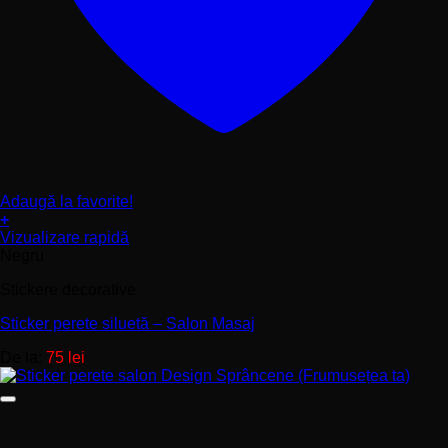
Adaugă la favorite!
+
Acest
Vizualizare rapidă
produs
Negru
are
Stickere decorative
mai
multe
Sticker perete siluetă – Salon Masaj
variații.
Opțiunile
De la:
75
lei
pot
fi
alese
în
pagina