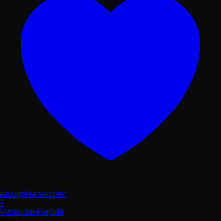
Adaugă la favorite!
+
Acest
Vizualizare rapidă
produs
Negru