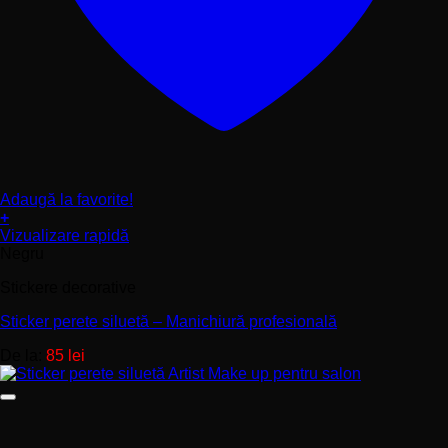
Adaugă la favorite!
+
Acest
Vizualizare rapidă
produs
Negru
are
Stickere decorative
mai
multe
Sticker perete siluetă – Manichiură profesională
variații.
Opțiunile
De la:
85
lei
pot
fi
alese
în
pagina