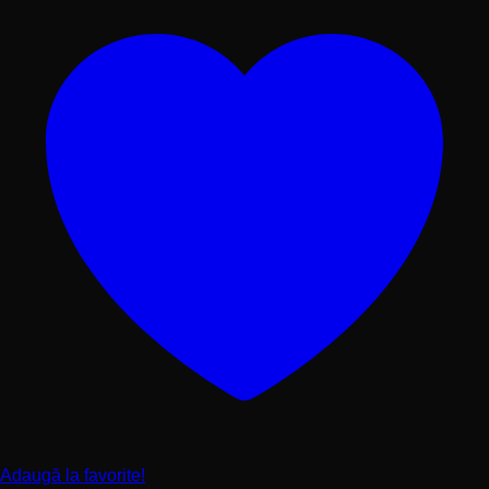
produsului.
Adaugă la favorite!