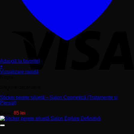
Adaugă la favorite!
+
Acest
Vizualizare rapidă
produs
Negru
are
Stickere decorative
mai
multe
Sticker perete siluetă – Salon Cosmetică (Tratamente și
variații.
Pensat)
Opțiunile
pot
De la:
85
lei
fi
alese
în
pagina