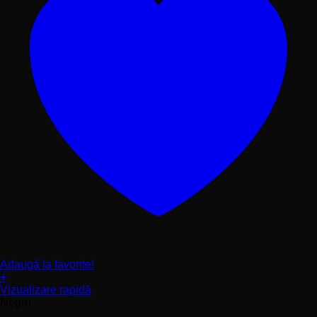
Adaugă la favorite!
+
Acest
Vizualizare rapidă
produs
Negru
are