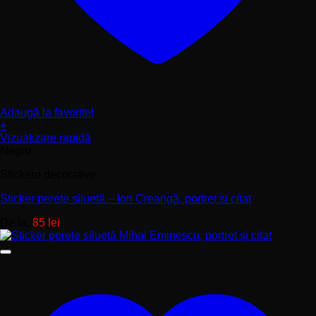
Adaugă la favorite!
+
Acest
Vizualizare rapidă
produs
Negru
are
Stickere decorative
mai
multe
Sticker perete siluetă – Ion Creangă, portret și citat
variații.
Opțiunile
De la:
85
lei
pot
fi
alese
în
pagina
produsului.