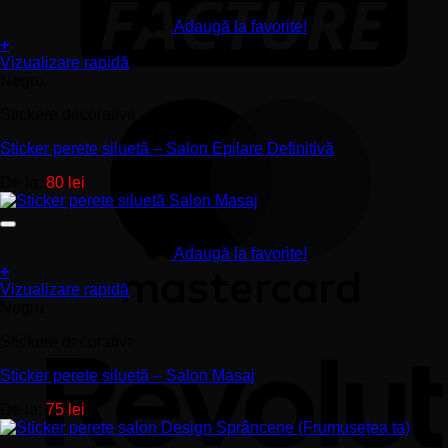
pagina
Adaugă la favorite!
produsului.
+
Acest
Vizualizare rapidă
produs
Negru
are
Stickere decorative
mai
multe
Sticker perete siluetă – Salon Epilare Definitivă
variații.
Opțiunile
De la:
80
lei
pot
fi
alese
în
Adaugă la favorite!
pagina
+
produsului.
Acest
Vizualizare rapidă
produs
Negru
are
Stickere decorative
mai
multe
Sticker perete siluetă – Salon Masaj
variații.
Opțiunile
De la:
75
lei
pot
fi