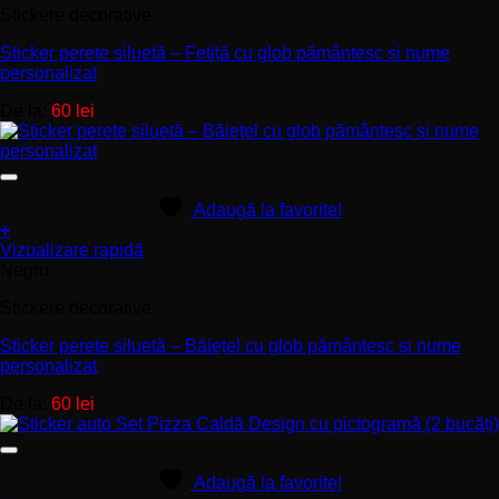
Stickere decorative
mai
multe
Sticker perete siluetă – Fetiță cu glob pământesc și nume
variații.
personalizat
Opțiunile
pot
De la:
60
lei
fi
alese
în
pagina
produsului.
Adaugă la favorite!
+
Acest
Vizualizare rapidă
produs
Negru
are
Stickere decorative
mai
multe
Sticker perete siluetă – Băiețel cu glob pământesc și nume
variații.
personalizat
Opțiunile
pot
De la:
60
lei
fi
alese
în
pagina
Adaugă la favorite!
produsului.