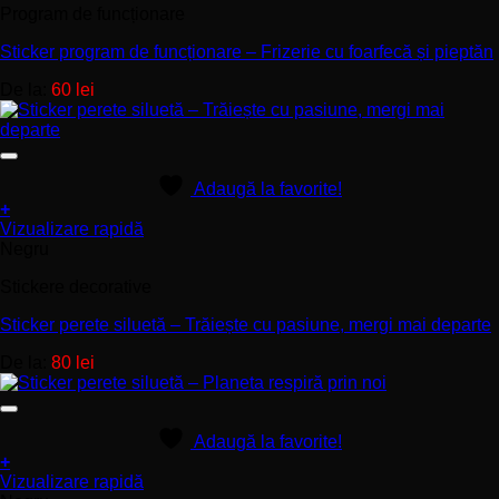
Program de funcționare
Sticker program de funcționare – Frizerie cu foarfecă și pieptăn
De la:
60
lei
Adaugă la favorite!
+
Acest
Vizualizare rapidă
produs
Negru
are
Stickere decorative
mai
multe
Sticker perete siluetă – Trăiește cu pasiune, mergi mai departe
variații.
Opțiunile
De la:
80
lei
pot
fi
alese
în
Adaugă la favorite!
pagina
+
produsului.
Acest
Vizualizare rapidă