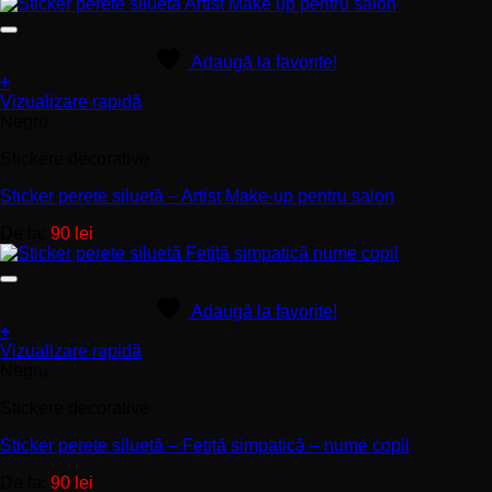
fi
alese
în
Adaugă la favorite!
pagina
+
produsului.
Acest
Vizualizare rapidă
produs
Negru
are
Stickere decorative
mai
multe
Sticker perete siluetă – Artist Make-up pentru salon
variații.
Opțiunile
De la:
90
lei
pot
fi
alese
în
Adaugă la favorite!
pagina
+
produsului.
Acest
Vizualizare rapidă
produs
Negru
are
Stickere decorative
mai
multe
Sticker perete siluetă – Fetiță simpatică – nume copil
variații.
Opțiunile
De la:
90
lei
pot