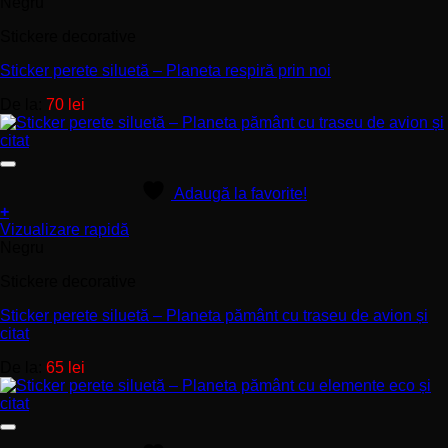
produs
Negru
are
Stickere decorative
mai
multe
Sticker perete siluetă – Planeta respiră prin noi
variații.
Opțiunile
De la:
70
lei
pot
fi
alese
în
pagina
Adaugă la favorite!
produsului.
+
Acest
Vizualizare rapidă
produs
Negru
are
Stickere decorative
mai
multe
Sticker perete siluetă – Planeta pământ cu traseu de avion și
variații.
citat
Opțiunile
pot
De la:
65
lei
fi
alese
în
pagina
produsului.