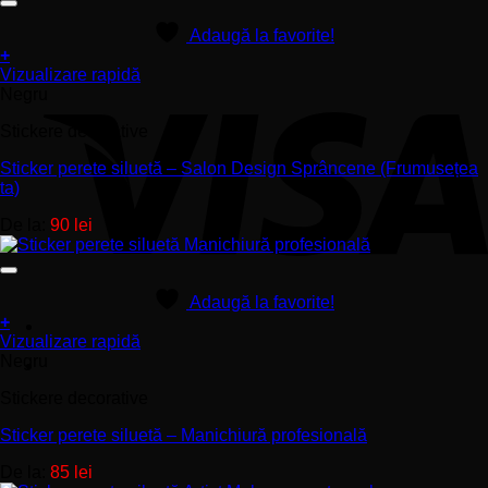
alese
în
Adaugă la favorite!
pagina
+
produsului.
Acest
Vizualizare rapidă
produs
Negru
are
Stickere decorative
mai
multe
Sticker perete siluetă – Salon Design Sprâncene (Frumusețea
variații.
ta)
Opțiunile
pot
De la:
90
lei
fi
alese
în
pagina
Adaugă la favorite!
produsului.
+
Acest
Vizualizare rapidă
produs
Negru
are
Stickere decorative
mai
multe
Sticker perete siluetă – Manichiură profesională
variații.
Opțiunile
De la:
85
lei
pot