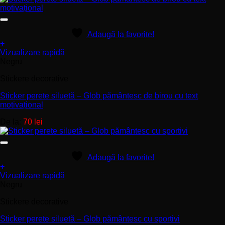
alese
în
pagina
produsului.
Adaugă la favorite!
+
Acest
Vizualizare rapidă
produs
Negru
are
Stickere decorative
mai
multe
Sticker perete siluetă – Glob pământesc de birou cu text
variații.
motivațional
Opțiunile
pot
De la:
70
lei
fi
alese
în
pagina
Adaugă la favorite!
produsului.
+
Acest
Vizualizare rapidă
produs
Negru
are
Stickere decorative
mai
multe
Sticker perete siluetă – Glob pământesc cu sportivi
variații.