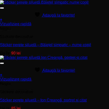
fi
alese
în
Adaugă la favorite!
pagina
+
produsului.
Acest
Vizualizare rapidă
produs
Negru
are
Stickere decorative
mai
multe
Sticker perete siluetă – Băiețel simpatic – nume copil
variații.
Opțiunile
De la:
90
lei
pot
fi
alese
în
Adaugă la favorite!
pagina
+
produsului.
Acest
Vizualizare rapidă
produs
Negru
are
Stickere decorative
mai
multe
Sticker perete siluetă – Ion Creangă, portret și citat
variații.
Opțiunile
De la:
85
lei