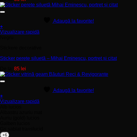
pot
fi
alese
în
Adaugă la favorite!
pagina
+
produsului.
Acest
Vizualizare rapidă
produs
Negru
are
Stickere decorative
mai
multe
Sticker perete siluetă – Mihai Eminescu, portret și citat
variații.
Opțiunile
De la:
85
lei
pot
fi
alese
în
Adaugă la favorite!
pagina
+
produsului.
Acest
Vizualizare rapidă
produs
Alb lucios
are
Albastru azuriu mat
mai
Auriu (gold) lucios
multe
Galben lucios
variații.
Gri sablat translucid
Opțiunile
+6