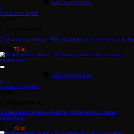
Adaugă la favorite!
+
Acest
Vizualizare rapidă
produs
Negru
are
Stickere decorative
mai
multe
Sticker perete siluetă – Planeta pământ cu elemente eco și citat
variații.
Opțiunile
De la:
70
lei
pot
fi
alese
în
pagina
Adaugă la favorite!
produsului.
+
Acest
Vizualizare rapidă
produs
Negru
are
Stickere decorative
mai
multe
Sticker perete siluetă – Personaj pământ retro cu mesaj
variații.
motivațional
Opțiunile
pot
De la:
70
lei
fi