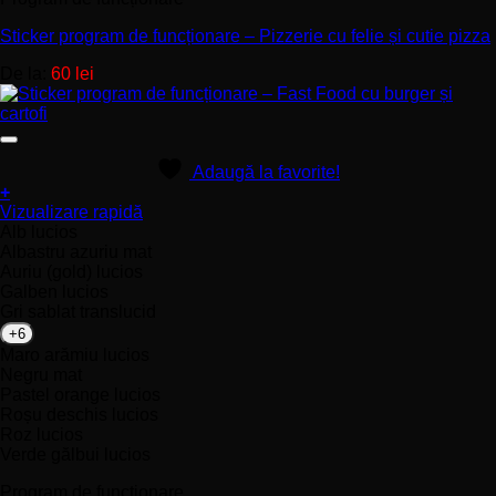
Sticker program de funcționare – Pizzerie cu felie și cutie pizza
De la:
60
lei
Adaugă la favorite!
+
Acest
Vizualizare rapidă
produs
Alb lucios
are
Albastru azuriu mat
mai
Auriu (gold) lucios
multe
Galben lucios
variații.
Gri sablat translucid
Opțiunile
+6
pot
Maro arămiu lucios
fi
Negru mat
alese
Pastel orange lucios
în
Roșu deschis lucios
pagina
Roz lucios
produsului.
Verde gălbui lucios
Program de funcționare