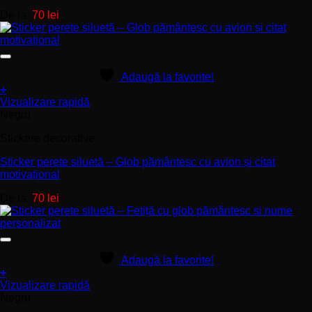
Opțiunile
De la:
70
lei
pot
fi
alese
în
pagina
Adaugă la favorite!
produsului.
+
Acest
Vizualizare rapidă
produs
Negru
are
Stickere decorative
mai
multe
Sticker perete siluetă – Glob pământesc cu avion și citat
variații.
motivațional
Opțiunile
pot
De la:
70
lei
fi
alese
în
pagina
produsului.
Adaugă la favorite!
+
Acest
Vizualizare rapidă
produs
Negru
are