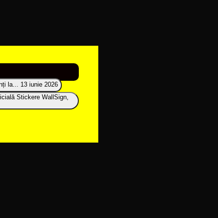
i la...
13 iunie 2026
icială Stickere WallSign,
Adaugă la favorite!