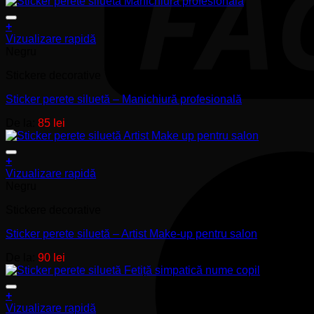
fi
alese
+
în
Acest
Vizualizare rapidă
pagina
produs
Negru
produsului.
are
Stickere decorative
mai
multe
Sticker perete siluetă – Manichiură profesională
variații.
Opțiunile
De la:
85
lei
pot
fi
alese
+
în
Acest
Vizualizare rapidă
pagina
produs
Negru
produsului.
are
Stickere decorative
mai
multe
Sticker perete siluetă – Artist Make-up pentru salon
variații.
Opțiunile
De la:
90
lei
pot
fi
alese
+
în
Acest
Vizualizare rapidă
pagina