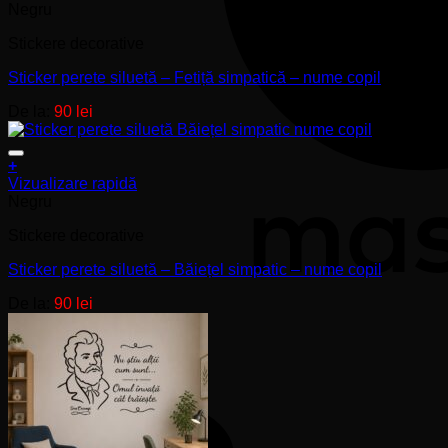
produs
Negru
produsului.
are
Stickere decorative
mai
multe
Sticker perete siluetă – Fetiță simpatică – nume copil
variații.
Opțiunile
De la:
90
lei
pot
fi
alese
+
în
Acest
Vizualizare rapidă
pagina
produs
Negru
produsului.
are
Stickere decorative
mai
multe
Sticker perete siluetă – Băiețel simpatic – nume copil
variații.
Opțiunile
De la:
90
lei
pot
fi
alese
în
pagina
produsului.