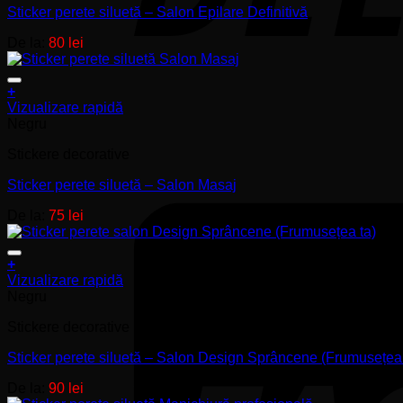
Sticker perete siluetă – Salon Epilare Definitivă
variații.
Opțiunile
De la:
80
lei
pot
fi
alese
+
în
Acest
Vizualizare rapidă
pagina
produs
Negru
produsului.
are
Stickere decorative
mai
multe
Sticker perete siluetă – Salon Masaj
variații.
Opțiunile
De la:
75
lei
pot
fi
alese
+
în
Acest
Vizualizare rapidă
pagina
produs
Negru
produsului.
are
Stickere decorative
mai
multe
Sticker perete siluetă – Salon Design Sprâncene (Frumusețea 
variații.
Opțiunile
De la:
90
lei
pot