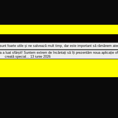
t sunt foarte utile și ne salvează mult timp, dar este important să rămânem atenț
 a luat sfârșit! Suntem extrem de încântați să îți prezentăm noua aplicație of
creată special...
13 iunie 2026