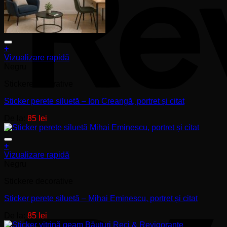
+
Acest
Vizualizare rapidă
produs
Negru
are
Stickere decorative
mai
multe
Sticker perete siluetă – Ion Creangă, portret și citat
variații.
Opțiunile
De la:
85
lei
pot
fi
alese
+
în
Acest
Vizualizare rapidă
pagina
produs
Negru
produsului.
are
Stickere decorative
mai
multe
Sticker perete siluetă – Mihai Eminescu, portret și citat
variații.
Opțiunile
De la:
85
lei
pot