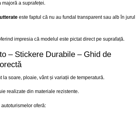
a majoră a suprafeței.
utterate
este faptul că nu au fundal transparent sau alb în jurul
oferind impresia că modelul este pictat direct pe suprafață.
uto – Stickere Durabile – Ghid de
Corectă
a soare, ploaie, vânt și variații de temperatură.
ie realizate din materiale rezistente.
a autoturismelor oferă: