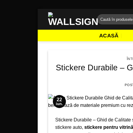
Sari
Caută
la
după:
conținut
ACASĂ
ÎNT
Stickere Durabile – G
POS
22
iun.
Stickere Durabile – Ghid de Calitate ș
stickere auto,
stickere pentru vitrin