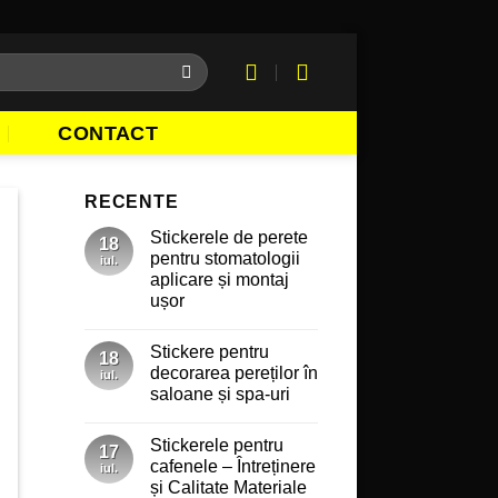
CONTACT
RECENTE
Stickerele de perete
18
pentru stomatologii
iul.
aplicare și montaj
ușor
Niciun
comentariu
Stickere pentru
la
18
Stickerele
decorarea pereților în
iul.
de
saloane și spa-uri
perete
pentru
Niciun
stomatologii
comentariu
aplicare
Stickerele pentru
la
17
și
Stickere
cafenele – Întreținere
montaj
iul.
pentru
ușor
și Calitate Materiale
decorarea