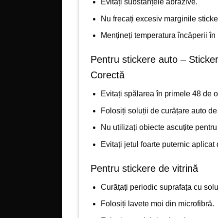
Evitați substanțele abrazive.
Nu frecați excesiv marginile sticke
Mențineți temperatura încăperii în 
Pentru stickere auto – Sticker
Corectă
Evitați spălarea în primele 48 de 
Folosiți soluții de curățare auto de 
Nu utilizați obiecte ascuțite pentr
Evitați jetul foarte puternic aplica
Pentru stickere de vitrină
Curățați periodic suprafața cu solu
Folosiți lavete moi din microfibră.