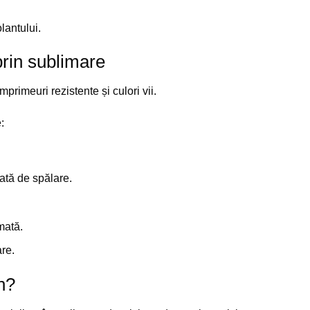
lantului.
prin sublimare
primeuri rezistente și culori vii.
:
tă de spălare.
mată.
re.
n?