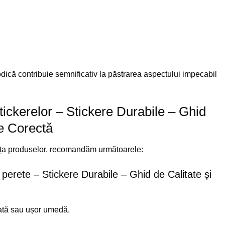
odică contribuie semnificativ la păstrarea aspectului impecabil
stickerelor – Stickere Durabile – Ghid
re Corectă
ența produselor, recomandăm următoarele:
 perete – Stickere Durabile – Ghid de Calitate și
cată sau ușor umedă.