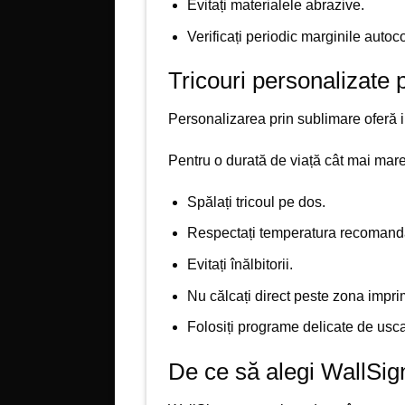
Evitați materialele abrazive.
Verificați periodic marginile autoco
Tricouri personalizate 
Personalizarea prin sublimare oferă im
Pentru o durată de viață cât mai mare
Spălați tricoul pe dos.
Respectați temperatura recomanda
Evitați înălbitorii.
Nu călcați direct peste zona impri
Folosiți programe delicate de usca
De ce să alegi WallSig