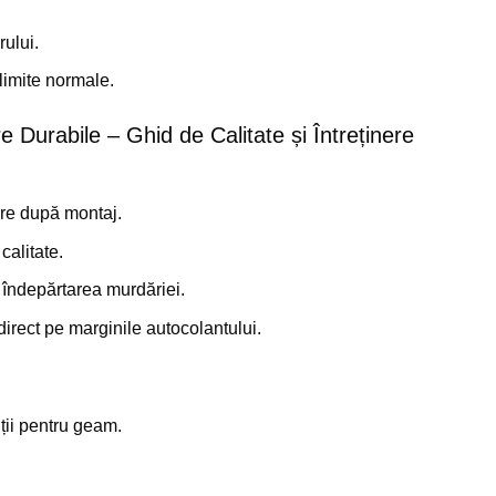
rului.
limite normale.
e Durabile – Ghid de Calitate și Întreținere
ore după montaj.
calitate.
u îndepărtarea murdăriei.
t direct pe marginile autocolantului.
ții pentru geam.