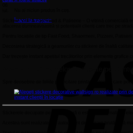
06
Nu ai niciun produs în coș.
iul.
Înapoi la magazin
Stickere Vitrină Fast Food & Patiserie – O vitrină comercială e
afacerea dumneavoastră și potențialii clienți care trec pe strad
Pentru locațiile de tip Fast Food, Shaormerii, Pizzerii, Patiseri
Decorarea strategică a geamurilor cu stickere de înaltă calit
Dar trezește instant apetitul trecătorilor prin elemente grafice c
Avantajele Stickerelor Decupate pe Contur 
Spre deosebire de foliile publicitare printate integral, care p
Stickerele decupate pe contur oferă o estetică minimalistă, el
Acestea sunt realizate din autocolant de culoare brută, fără ma
Textul și pictogramele rămân perfect definite pe sticlă, permițând