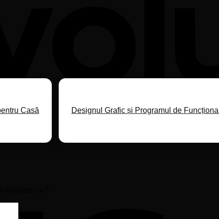
 pentru Casă
Designul Grafic și Programul de Funcționar
nt marcate cu
*