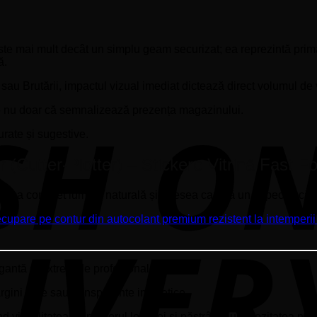
ste mai mult decât un simplu geam securizat; ea reprezintă prima
ă.
i sau Brutării, impactul vizual imediat dictează direct volumul de
ate nu doar că semnalizează prezența magazinului.
urate și sugestive.
(Cutter-Plotter) – Stickere Vitrină Fast F
ot bloca complet lumina naturală și adesea capătă un aspect încăr
egantă și extrem de profesională.
rgini albe sau transparente inestetice.
 vizibilitatea în interiorul locației și păstrând luminozitatea nat