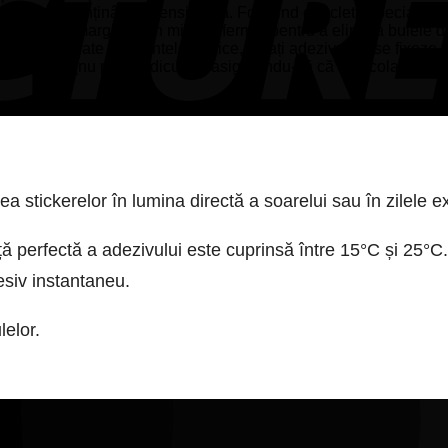
 pe geam, menținând-o tensionată. Folosind o racletă specială di
entru către margini, prin mișcări ferme, pentru a elimina bulele d
stat peste toate elementele grafice, lăsați adezivul să se fixeze 
l cu geamul (nu perpendicular), asigurându-vă că autocolantul răm
rea stickerelor în lumina directă a soarelui sau în zilele
ă perfectă a adezivului este cuprinsă între 15°C și 25°C.
esiv instantaneu.
lelor.