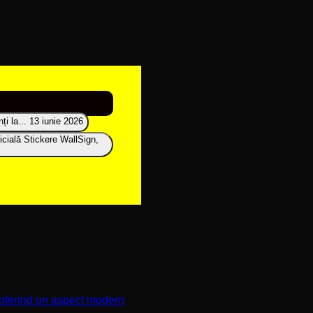
i la...
13 iunie 2026
icială Stickere WallSign,