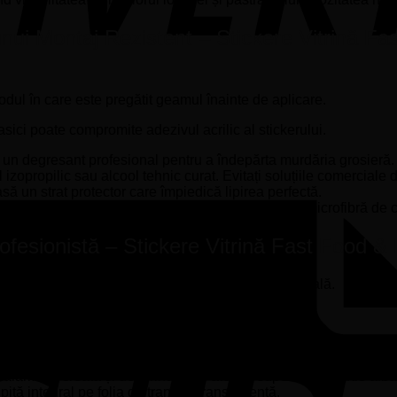
nui Montaj Rezistent – Stickere Vitrină Fa
dul în care este pregătit geamul înainte de aplicare.
asici poate compromite adezivul acrilic al stickerului.
un degresant profesional pentru a îndepărta murdăria grosieră.
 izopropilic sau alcool tehnic curat. Evitați soluțiile comerciale
să un strat protector care împiedică lipirea perfectă.
t uscată și nu prezintă scame. Folosiți lavete din microfibră de c
ofesionistă – Stickere Vitrină Fast Food & 
nd însoțite de o folie de transfer transparentă specială.
 în timpul poziționării.
trină cu tot cu suportul de hârtie. Folosiți o bandă de mascare (s
 cu o ruletă dacă grafica este perfect dreaptă.
 balamaua creată și desprindeți cu atenție suportul de hârtie albă
ită integral pe folia de transfer transparentă.