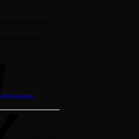
 interfață vizuală dintre
Cash
On
 vânzări impulsive.
Delivery
ood & Patiserie
cat.
urală a spațiului comercial.