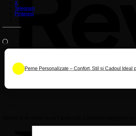
X
Telegram
Pinterest
Apreciază:
Încarc...
Perne Personalizate – Confort, Stil și Cadoul Ideal
Lasă un răspuns
Adresa ta de email nu va fi publicată.
Câmpurile obligatorii su