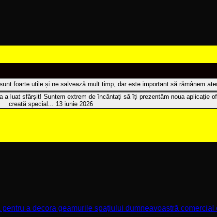
t sunt foarte utile și ne salvează mult timp, dar este important să rămânem atenț
 a luat sfârșit! Suntem extrem de încântați să îți prezentăm noua aplicație of
creată special...
13 iunie 2026