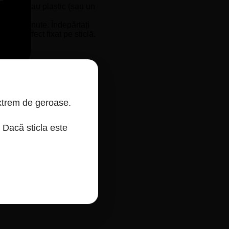
n pâslă sau plastic (sau un
e aer.
câteva minute. Îndepărtați
âne perfect fixat pe sticlă.
 extrem de geroase.
MasterCard
 Dacă sticla este