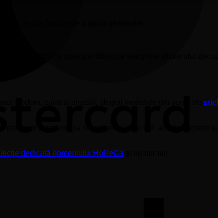
um 48 de ore înainte de a spăla geamurile.
a jeturilor de apă cu presiune direct pe marginile stickerului decu
pect modern, curat și atractiv, alegeți modelele din gama de
sti
e premium rezistente la intemperii și raze UV, aceste stickere su
lecție dedicată domeniului HoReCa
și nu numai!