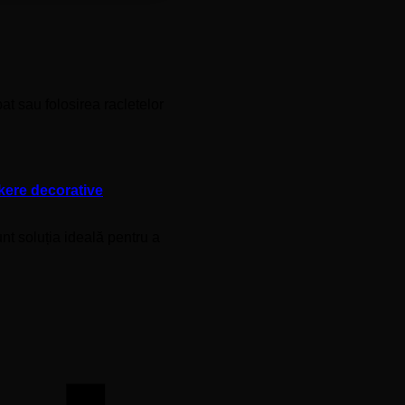
pat sau folosirea racletelor
ckere decorative
nt soluția ideală pentru a
Revolut