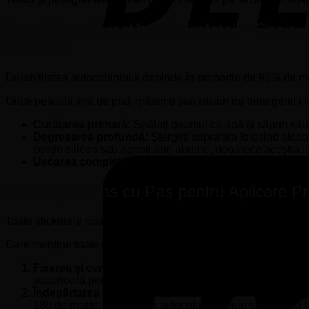
Pregătirea Corectă a Suprafeței – Cheia u
Patiserie
Durabilitatea autocolantului depinde în proporție de 90% de mo
Orice peliculă fină de praf, grăsime sau resturi de detergenți cl
Curățarea primară:
Spălați geamul cu apă și săpun sau 
Degresarea profundă:
Ștergeți suprafața folosind alcool
conțin silicon sau agenți anti-aburire, deoarece aceștia la
Uscarea completă:
Asigurați-vă că suprafața este perfec
Instrucțiuni Pas cu Pas pentru Aplicare Pr
Toate stickerele noastre sunt livrate pregătite pentru montaj, fii
Care menține toate elementele grafice și literele perfect aliniate
Fixarea și centrarea graficii:
Poziționați stickerul pe vi
superioară pentru a crea o „balama” temporară, verificând
Îndepărtarea suportului alb:
Ridicați stickerul folosind
180 de grade. Grafica din autocolant trebuie să rămână lip