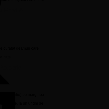
st Food &
Facture
 de curățat geamuri care
alitate.
Patiserie
coci de hârtie) pe marginea
 din spate, la un unghi de