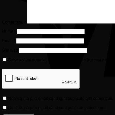
Comentariu
*
Nume
*
Email
*
Site web
Salvează-mi numele, emailul și site-ul web în acest naviga
Notifică-mă prin email când sunt publicate alte comentarii.
Notifică-mă prin email când sunt publicate articole noi.