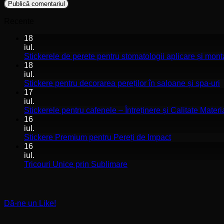
Recente
18
iul.
Stickerele de perete pentru stomatologii aplicare și mont
18
iul.
N
Stickere pentru decorarea pereților în saloane și spa-uri
c
17
l
iul.
S
Stickerele pentru cafenele – Întreținere și Calitate Materi
p
16
d
iul.
p
Niciun
Stickere Premium pentru Pereți de Impact
î
comentariu
16
la
s
iul.
Stickere
ș
Niciun
Tricouri Unice prin Sublimare
Premium
s
comentariu
la
pentru
u
Tricouri
Pereți
Unice
de
Dă-ne un Like!
prin
Impact
Sublimare