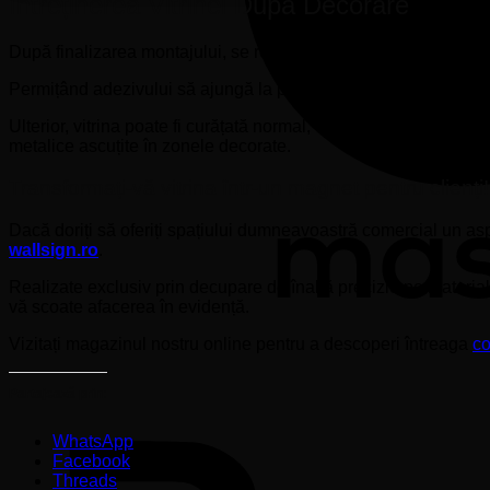
Întreținerea Vitrinei După Decorare
După finalizarea montajului, se recomandă să așteptați minim
Permițând adezivului să ajungă la polimerizarea maximă.
Ulterior, vitrina poate fi curățată normal, evitând însă utilizare
metalice ascuțite în zonele decorate.
Transformați-vă vitrina într-un magnet pentru clienți!
Dacă doriți să oferiți spațiului dumneavoastră comercial un as
wallsign.ro
.
Realizate exclusiv prin decupare de înaltă precizie pe material
vă scoate afacerea în evidență.
Vizitați magazinul nostru online pentru a descoperi întreaga
co
Partajează prin:
WhatsApp
Facebook
Threads