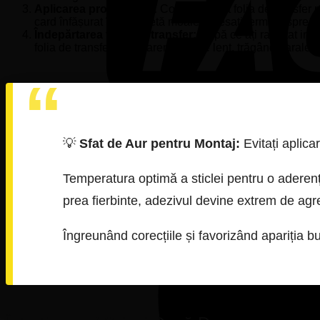
Aplicarea propriu-zisă:
Coborâți încet folia de transfer
card înfășurat într-o lavetă moale), presați ferm dinspre c
Îndepărtarea foliei de transfer:
După ce ați racletat insi
folia de transfer transparentă foarte lent, trăgând parale
💡
Sfat de Aur pentru Montaj:
Evitați aplica
Temperatura optimă a sticlei pentru o aderenț
prea fierbinte, adezivul devine extrem de agr
Îngreunând corecțiile și favorizând apariția bu