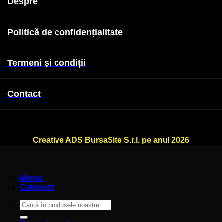
Despre
Politică de confidențialitate
Termeni și condiții
Contact
WallSign.ro este administrat de
Creative ADS BursaSite S.r.l. pe anul 2026
Meniu
Categorii
Caută
după: