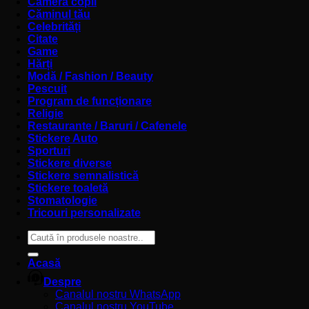
Cameră copii
Căminul tău
Celebrități
Citate
Game
Hărți
Modă / Fashion / Beauty
Pescuit
Program de funcționare
Religie
Restaurante / Baruri / Cafenele
Stickere Auto
Sporturi
Stickere diverse
Stickere semnalistică
Stickere toaletă
Stomatologie
Tricouri personalizate
Caută
după:
Acasă
Despre
Canalul nostru WhatsApp
Canalul nostru YouTube