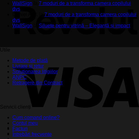
WallSign
la
7 moduri de a transforma camera copilului
dvs
Daniel A.M.
la
7 moduri de a transforma camera copilului
dvs
WallSign
la
Siluete pentru vitrină – Eleganță și impact
Utile
Metode de plată
Livrare și retur
Soluționarea litigiilor
ANPC
Retragere din Contract
Servicii clienți
Cum comand online?
Contul meu
Facturi
Întrebări frecvente