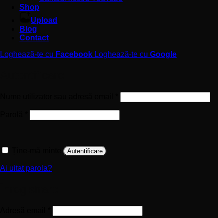
Shop
Upload
Blog
Contact
Loghează-te cu
Facebook
Loghează-te cu
Google
Autentificare
Obligatoriu
Nume utilizator sau adresă email
*
Obligatoriu
Parolă
*
Ține-mă minte
Autentificare
Ai uitat parola?
Înregistrare
Obligatoriu
Adresă email
*