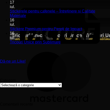
de
co
17
perete
la
iul.
pentru
St
Stickerele pentru cafenele – Întreținere și Calitate
stomatologii
pe
Niciun
Materiale
aplicare
de
comentariu
16
la
și
pe
iul.
Stickerele
montaj
în
Niciun
Stickere Premium pentru Pereți de Impact
pentru
ușor
sa
comentariu
16
cafenele
la
și
iul.
–
Stickere
sp
Niciun
Tricouri Unice prin Sublimare
Întreținere
Premium
uri
comentariu
și
la
pentru
Calitate
Tricouri
Pereți
Materiale
Unice
de
Dă-ne un Like!
prin
Impact
Sublimare
Categorii
Categorii
Comentarii recente