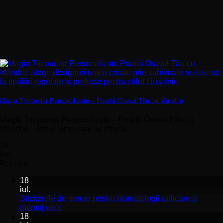
Magia Tricourilor Personalizate – Poartă Orașul Tău cu Mândrie
Magia Tricourilor Personalizate – Poartă Orașul Tău cu
Mândrie – Într-o lume care se mișcă...
19
iun.
Recente
18
iul.
Stickerele de perete pentru stomatologii aplicare și
Niciun
montaj ușor
comentariu
18