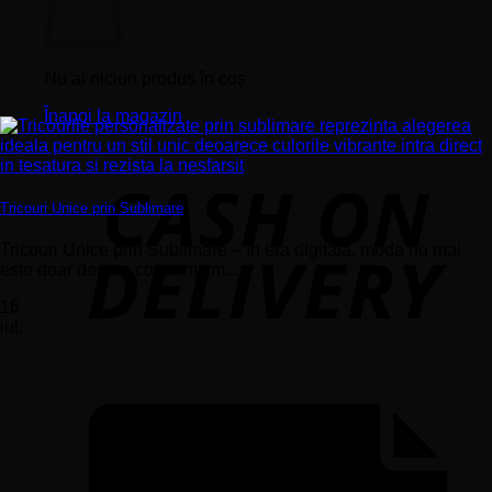
Nu ai niciun produs în coș.
Înapoi la magazin
Tricouri Unice prin Sublimare
Tricouri Unice prin Sublimare – În era digitală, moda nu mai
este doar despre conformism...
16
iul.