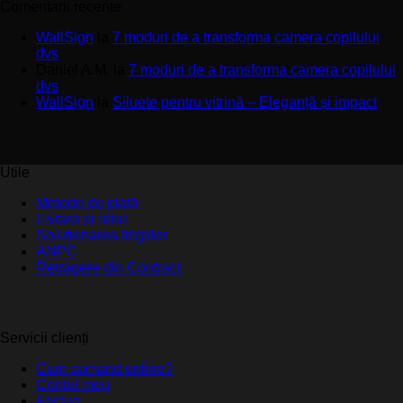
Comentarii recente
WallSign
la
7 moduri de a transforma camera copilului
dvs
Daniel A.M.
la
7 moduri de a transforma camera copilului
dvs
WallSign
la
Siluete pentru vitrină – Eleganță și impact
Utile
Metode de plată
Livrare și retur
Soluționarea litigiilor
ANPC
Retragere din Contract
Servicii clienți
Cum comand online?
Contul meu
Facturi