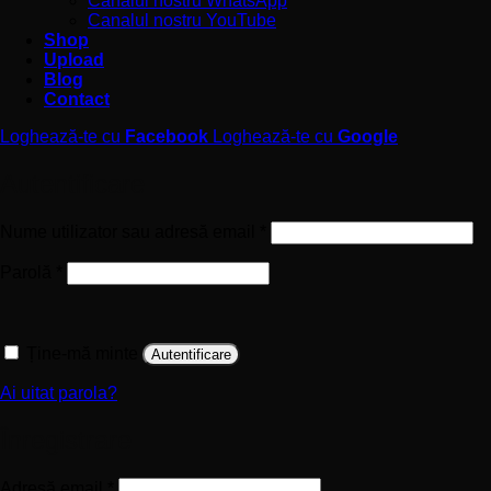
Canalul nostru WhatsApp
Canalul nostru YouTube
Shop
Upload
Blog
Contact
Loghează-te cu
Facebook
Loghează-te cu
Google
Autentificare
Obligatoriu
Nume utilizator sau adresă email
*
Obligatoriu
Parolă
*
Ține-mă minte
Autentificare
Ai uitat parola?
Înregistrare
Obligatoriu
Adresă email
*