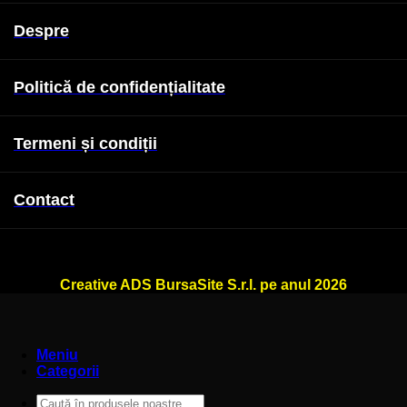
Despre
Politică de confidențialitate
Termeni și condiții
Contact
WallSign.ro este administrat de
Creative ADS BursaSite S.r.l. pe anul 2026
Meniu
Categorii
Caută