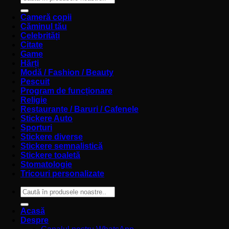
după:
Cameră copii
Căminul tău
Celebrități
Citate
Game
Hărți
Modă / Fashion / Beauty
Pescuit
Program de funcționare
Religie
Restaurante / Baruri / Cafenele
Stickere Auto
Sporturi
Stickere diverse
Stickere semnalistică
Stickere toaletă
Stomatologie
Tricouri personalizate
Caută
după:
Acasă
Despre