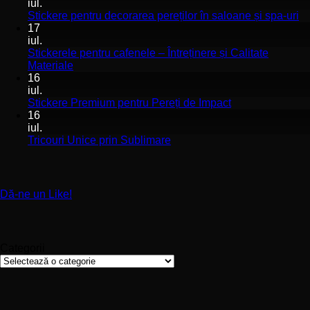
la
iul.
Stickerele
Ni
Stickere pentru decorarea pereților în saloane și spa-uri
de
co
17
perete
la
iul.
pentru
St
Stickerele pentru cafenele – Întreținere și Calitate
stomatologii
pe
Niciun
Materiale
aplicare
de
comentariu
16
la
și
pe
iul.
Stickerele
montaj
în
Niciun
Stickere Premium pentru Pereți de Impact
pentru
ușor
sa
comentariu
16
cafenele
la
și
iul.
–
Stickere
sp
Niciun
Tricouri Unice prin Sublimare
Întreținere
Premium
uri
comentariu
și
la
pentru
Calitate
Tricouri
Pereți
Materiale
Unice
de
Dă-ne un Like!
prin
Impact
Sublimare
Categorii
Categorii