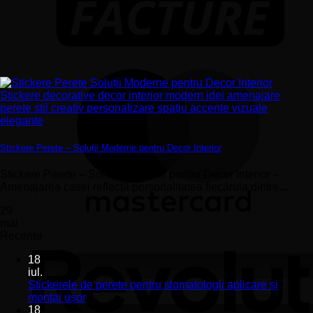
Stickere Perete – Soluții Moderne pentru Decor Interior
Stickere Perete – Soluții Moderne pentru Decor Interior –
Amenajarea casei reflectă personalitatea fiecăruia dintre...
29
mai
Recente
18
iul.
Stickerele de perete pentru stomatologii aplicare și
Niciun
montaj ușor
comentariu
18