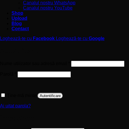
Canalul nostru WhatsApp
Canalul nostru YouTube
Shop
Upload
Blog
Contact
Loghează-te cu
Facebook
Loghează-te cu
Google
Autentificare
Obligatoriu
Nume utilizator sau adresă email
*
Obligatoriu
Parolă
*
Ține-mă minte
Autentificare
Ai uitat parola?
Înregistrare