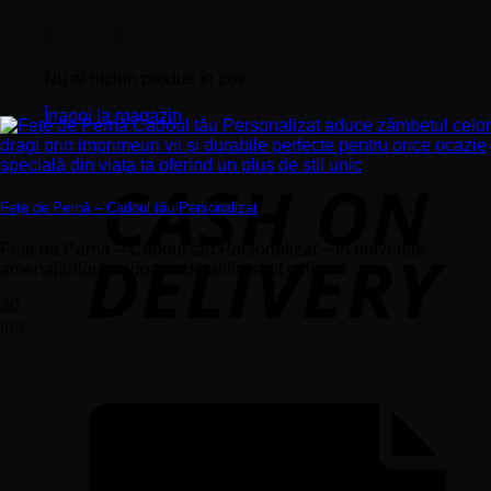
Nu ai niciun produs în coș.
Înapoi la magazin
Fețe de Pernă – Cadoul tău Personalizat
Fețe de Pernă – Cadoul tău Personalizat – În universul
amenajărilor interioare, detaliile sunt cele...
30
iun.