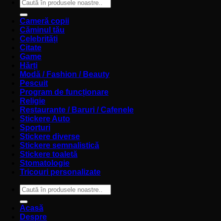
Caută
după:
Cameră copii
Căminul tău
Celebrități
Citate
Game
Hărți
Modă / Fashion / Beauty
Pescuit
Program de funcționare
Religie
Restaurante / Baruri / Cafenele
Stickere Auto
Sporturi
Stickere diverse
Stickere semnalistică
Stickere toaletă
Stomatologie
Tricouri personalizate
Caută
după:
Acasă
Despre