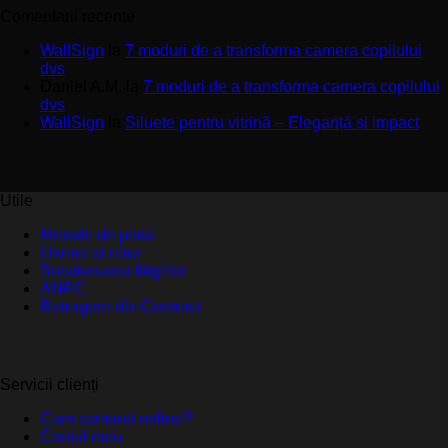
Comentarii recente
WallSign
la
7 moduri de a transforma camera copilului
dvs
Daniel A.M.
la
7 moduri de a transforma camera copilului
dvs
WallSign
la
Siluete pentru vitrină – Eleganță și impact
Utile
Metode de plată
Livrare și retur
Soluționarea litigiilor
ANPC
Retragere din Contract
Servicii clienți
Cum comand online?
Contul meu