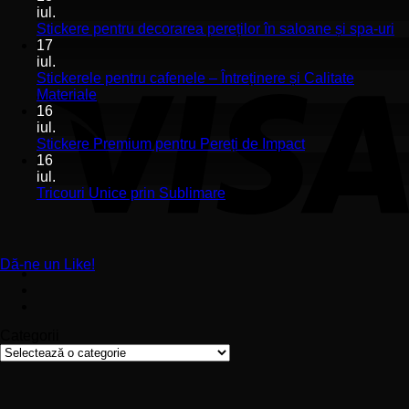
la
iul.
Stickerele
Ni
Stickere pentru decorarea pereților în saloane și spa-uri
de
co
17
perete
la
iul.
pentru
St
Stickerele pentru cafenele – Întreținere și Calitate
stomatologii
pe
Niciun
Materiale
aplicare
de
comentariu
16
la
și
pe
iul.
Stickerele
montaj
în
Niciun
Stickere Premium pentru Pereți de Impact
pentru
ușor
sa
comentariu
16
cafenele
la
și
iul.
–
Stickere
sp
Niciun
Tricouri Unice prin Sublimare
Întreținere
Premium
uri
comentariu
și
la
pentru
Calitate
Tricouri
Pereți
Materiale
Unice
de
Dă-ne un Like!
prin
Impact
Sublimare
Categorii
Categorii