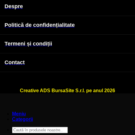
Despre
Politică de confidențialitate
Termeni și condiții
Contact
WallSign.ro este administrat de
Creative ADS BursaSite S.r.l. pe anul 2026
Meniu
Categorii
Caută
după: