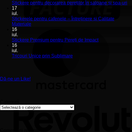
Stickerele
Ni
Stickere pentru decorarea pereților în saloane și spa-uri
de
co
17
perete
la
iul.
pentru
St
Stickerele pentru cafenele – Întreținere și Calitate
stomatologii
pe
Niciun
Materiale
aplicare
de
comentariu
16
la
și
pe
iul.
Stickerele
montaj
în
Niciun
Stickere Premium pentru Pereți de Impact
pentru
ușor
sa
comentariu
16
cafenele
la
și
iul.
–
Stickere
sp
Niciun
Tricouri Unice prin Sublimare
Întreținere
Premium
uri
comentariu
și
la
pentru
Calitate
Tricouri
Pereți
Materiale
Unice
de
Dă-ne un Like!
prin
Impact
Sublimare
Categorii
Categorii
Comentarii recente