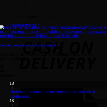
Nu ai niciun produs în coș.
Înapoi la magazin
Fețe de Pernă – Cadoul tău Personalizat
Fețe de Pernă – Cadoul tău Personalizat – În universul
amenajărilor interioare, detaliile sunt cele...
30
iun.
Recente
18
iul.
Stickerele de perete pentru stomatologii aplicare și
Niciun
montaj ușor
comentariu
18
la
iul.