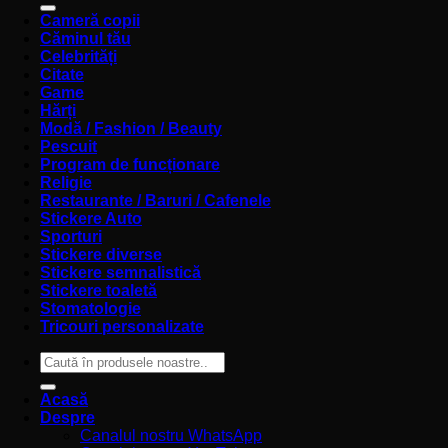
Cameră copii
Căminul tău
Celebrități
Citate
Game
Hărți
Modă / Fashion / Beauty
Pescuit
Program de funcționare
Religie
Restaurante / Baruri / Cafenele
Stickere Auto
Sporturi
Stickere diverse
Stickere semnalistică
Stickere toaletă
Stomatologie
Tricouri personalizate
Caută
după:
Acasă
Despre
Canalul nostru WhatsApp