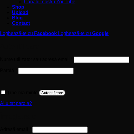
Canalul nostru YouTube
Shop
Upload
Blog
Contact
Loghează-te cu
Facebook
Loghează-te cu
Google
Autentificare
Obligatoriu
Nume utilizator sau adresă email
*
Obligatoriu
Parolă
*
Ține-mă minte
Autentificare
Ai uitat parola?
Înregistrare
Obligatoriu
Adresă email
*