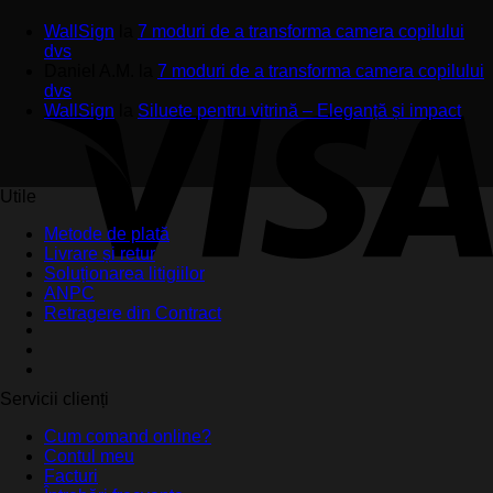
WallSign
la
7 moduri de a transforma camera copilului
dvs
Daniel A.M.
la
7 moduri de a transforma camera copilului
dvs
WallSign
la
Siluete pentru vitrină – Eleganță și impact
Utile
Metode de plată
Livrare și retur
Soluționarea litigiilor
ANPC
Retragere din Contract
Servicii clienți
Cum comand online?
Contul meu
Facturi