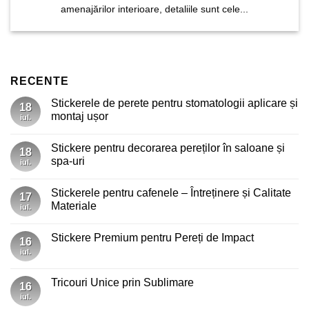
amenajărilor interioare, detaliile sunt cele...
RECENTE
Stickerele de perete pentru stomatologii aplicare și
18
montaj ușor
iul.
Niciun
comentariu
Stickere pentru decorarea pereților în saloane și
la
18
Stickerele
spa-uri
iul.
de
perete
Niciun
pentru
comentariu
Stickerele pentru cafenele – Întreținere și Calitate
stomatologii
la
17
aplicare
Stickere
Materiale
iul.
și
pentru
montaj
decorarea
Niciun
ușor
pereților
comentariu
Stickere Premium pentru Pereți de Impact
în
la
16
saloane
Stickerele
iul.
Niciun
și
pentru
comentariu
spa-
cafenele
la
uri
–
Stickere
Tricouri Unice prin Sublimare
Întreținere
16
Premium
și
pentru
iul.
Niciun
Calitate
Pereți
comentariu
Materiale