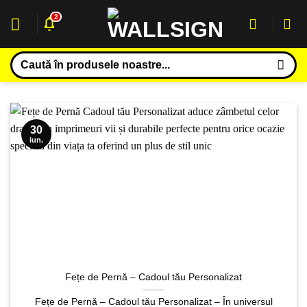
Sari
2
la
conținut
Caută
după:
30
iun.
Fețe de Pernă – Cadoul tău Personalizat
Fețe de Pernă – Cadoul tău Personalizat – În universul