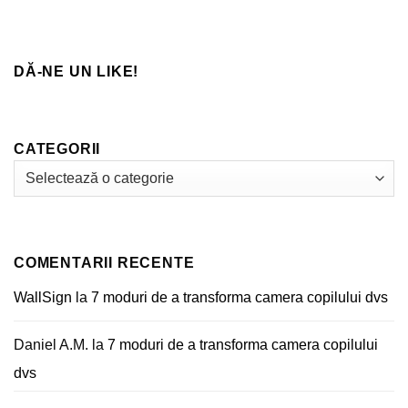
de
la
Impact
Tricouri
Unice
prin
Sublimare
DĂ-NE UN LIKE!
CATEGORII
Categorii
COMENTARII RECENTE
WallSign
la
7 moduri de a transforma camera copilului dvs
Daniel A.M.
la
7 moduri de a transforma camera copilului
dvs