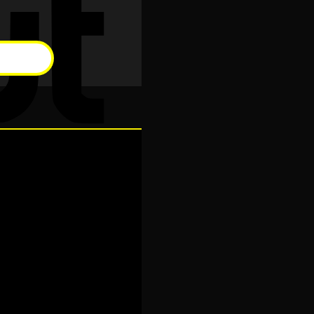
Cash
On
Delivery
Visa