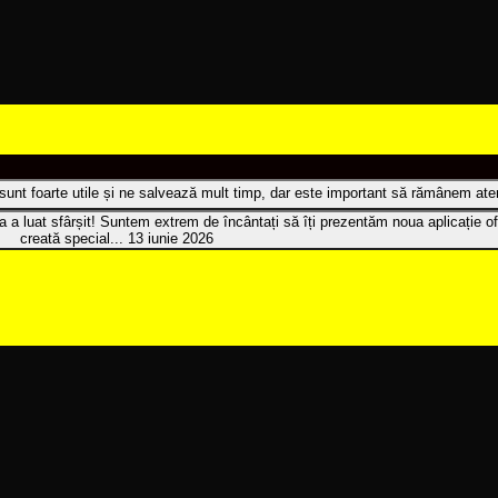
t sunt foarte utile și ne salvează mult timp, dar este important să rămânem atenț
 a luat sfârșit! Suntem extrem de încântați să îți prezentăm noua aplicație of
creată special...
13 iunie 2026