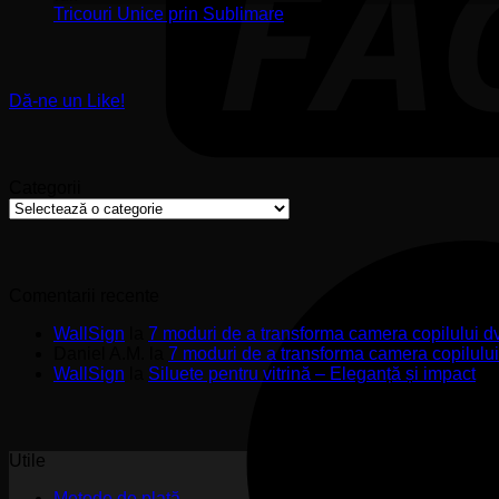
Stickere
ș
Niciun
Tricouri Unice prin Sublimare
Premium
s
comentariu
la
pentru
u
Tricouri
Pereți
Unice
de
Dă-ne un Like!
prin
Impact
Sublimare
Categorii
Categorii
Comentarii recente
WallSign
la
7 moduri de a transforma camera copilului d
Daniel A.M.
la
7 moduri de a transforma camera copilulu
WallSign
la
Siluete pentru vitrină – Eleganță și impact
Utile
Metode de plată