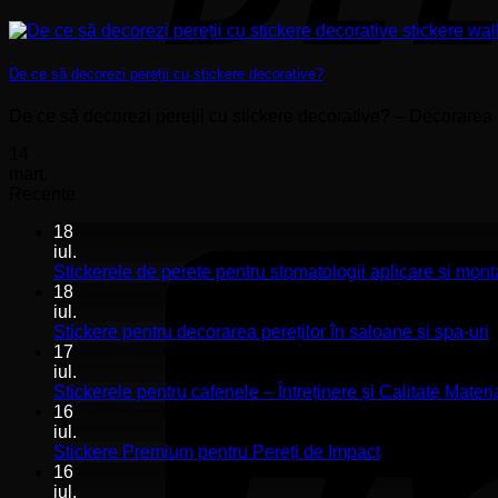
De ce să decorezi pereții cu stickere decorative?
De ce să decorezi pereții cu stickere decorative? – Decorarea pe
14
mart.
Recente
18
iul.
Stickerele de perete pentru stomatologii aplicare și mont
18
iul.
N
Stickere pentru decorarea pereților în saloane și spa-uri
c
17
l
iul.
S
Stickerele pentru cafenele – Întreținere și Calitate Materi
p
16
d
iul.
p
Niciun
Stickere Premium pentru Pereți de Impact
î
comentariu
16
la
s
iul.