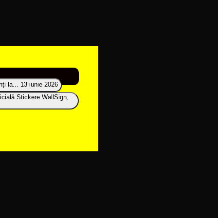
i la...
13 iunie 2026
icială Stickere WallSign,