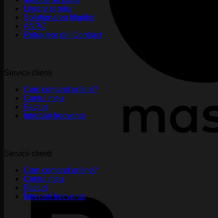
Livrare și retur
Soluționarea litigiilor
ANPC
Retragere din Contract
Servicii clienți
Cum comand online?
Contul meu
Facturi
Întrebări frecvente
Servicii clienți
Cum comand online?
Contul meu
Facturi
Întrebări frecvente