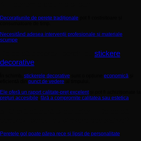
4. Economie de timp și bani
Decorațiunile de perete tradiționale
pot fi costisitoare și
consumatoare de timp.
Necesitând adesea intervenții profesionale și materiale
scumpe
.
De ce să decorezi pereții cu
stickere
decorative
?
În schimb,
stickerele decorative
sunt o opțiune
economică
și
eficientă din
punct de vedere
al timpului.
Ele oferă un raport calitate-preț excelent
și pot fi achiziționate la
prețuri accesibile
,
fără a compromite calitatea sau estetica
.
5. Oferă căldură și caracter – De ce să
decorezi pereții cu stickere decorative?
Peretele gol poate părea rece și lipsit de personalitate
.