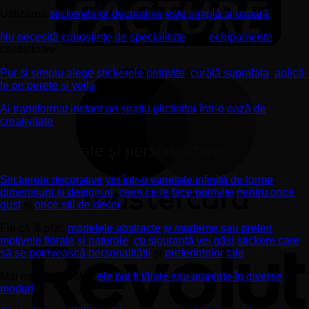
Utilizarea
stickerelelor decorative
este simplă și ușoară
.
Nu necesită cunoștințe de specialitate
sau
echipamente
costisitoare.
Pur și simplu alege
stickerele
potrivite
,
curăță suprafața
,
aplică-
le pe perete și voila
.
Ai transformat instant un spațiu plictisitor
într-o oază de
creativitate
.
2. Versatilitate și personalizare
Stickerele decorative
vin într-o varietate infinită de forme
,
dimensiuni și designuri
,
ceea ce le face potrivite
pentru orice
gust
și
orice stil de decor
.
Fie că îți plac
modelele abstracte
și moderne sau preferi
motivele florale
și naturale
,
cu siguranță vei găsi
stickere care
să se potrivească personalității
și
preferințelor tale
.
Mai mult decât atât,
ele pot fi tăiate sau aranjate în diverse
moduri
.