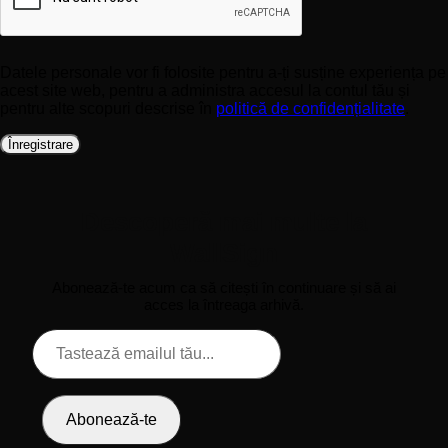
Datele personale vor fi folosite pentru a-ți susține experiența pe
acest site web, pentru a administra accesul la contul tău și
pentru alte scopuri descrise în
politică de confidențialitate
.
Înregistrare
Descoperă mai multe la
WallSign
Abonează-te acum ca să citești în continuare și să ai
acces la întreaga arhivă.
Tastează
emailul
tău...
Abonează-te