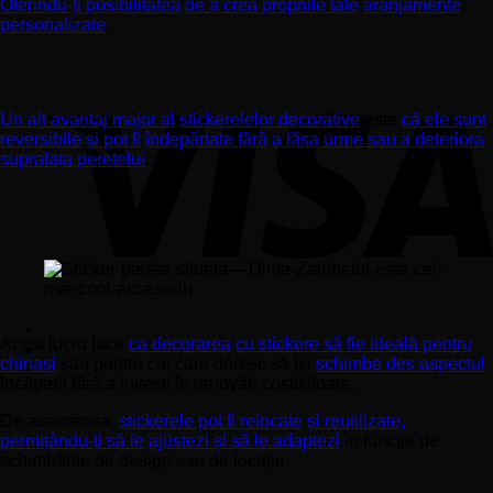
Oferindu-ți posibilitatea
de a crea propriile tale
aranjamente
personalizate
.
3. Reversibilitate și mobilitate
Un alt avantaj major al
stickerelelor decorative
este
că ele sunt
reversibile
și pot fi
îndepărtate fără
a lăsa urme sau a deteriora
suprafața peretelui
.
Acest lucru face
ca decorarea
cu stickere să fie ideală pentru
chiriași
sau pentru cei care doresc să își
schimbe des aspectul
încăperii fără a investi în renovări costisitoare.
De asemenea,
stickerele pot fi relocate
și reutilizate,
permițându-ți să le
ajustezi și să le adaptezi
în funcție de
schimbările de design sau de locație.