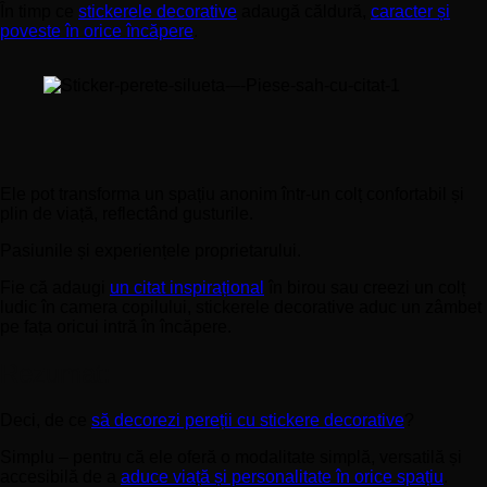
În timp ce
stickerele decorative
adaugă căldură,
caracter și
poveste în orice încăpere
.
Ele pot transforma un spațiu anonim într-un colț confortabil și
plin de viață, reflectând gusturile.
Pasiunile și experiențele proprietarului.
Fie că adaugi
un citat inspirațional
în birou sau creezi un colț
ludic în camera copilului, stickerele decorative aduc un zâmbet
pe fața oricui intră în încăpere.
Rezumat:
Deci, de ce
să decorezi pereții cu stickere decorative
?
Simplu – pentru că ele oferă o modalitate simplă, versatilă și
accesibilă de a
aduce viață și personalitate în orice spațiu
.