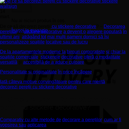
14
mart.
Nu ai niciun produs în coș.
De ce să decorezi pereții
cu stickere decorative
? –
Decorarea
Înapoi la magazin
pereților
cu
stickere decorative
a devenit o
alegere populară
în
ultimii ani
,
atrăgând tot
mai mulți oameni dornici să își
personalizeze spațiile
locative sau de lucru
.
De la apartamentele moderne la
birouri corporatiste
și chiar la
spațiile comerciale
,
stickerele
decorative
oferă o modalitate
versatilă
și
accesibilă de a aduce culoare
.
Personalitate și originalitate
în orice încăpere
.
Iată câteva motive convingătoare
pentru care merită
să îți
decorezi pereții cu stickere decorative
:
1. Simplu și ușor – De ce să decorezi
pereții cu stickere decorative?
Comparativ cu alte metode de
decorare a pereților
,
cum ar fi
vopsirea sau
aplicarea
tapetului.