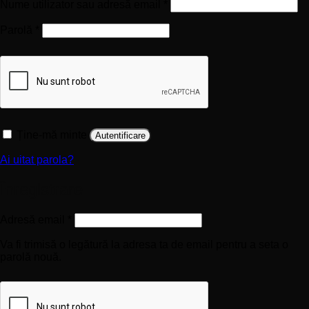
Obligatoriu
Nume utilizator sau adresă email
*
Obligatoriu
Parolă
*
Ține-mă minte
Autentificare
Ai uitat parola?
Înregistrare
Obligatoriu
Adresă email
*
Va fi trimisă o legătură la adresa ta de email pentru a seta o
parolă nouă.