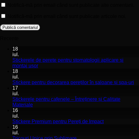
Notifică-mă prin email când sunt publicate alte comentarii.
Notifică-mă prin email când sunt publicate articole noi.
Recente
18
iul.
Stickerele de perete pentru stomatologii aplicare și
Niciun
montaj ușor
comentariu
18
la
iul.
Stickerele
Ni
Stickere pentru decorarea pereților în saloane și spa-uri
de
co
17
perete
la
iul.
pentru
St
Stickerele pentru cafenele – Întreținere și Calitate
stomatologii
pe
Niciun
Materiale
aplicare
de
comentariu
16
la
și
pe
iul.
Stickerele
montaj
în
Niciun
Stickere Premium pentru Pereți de Impact
pentru
ușor
sa
comentariu
16
cafenele
la
și
iul.
–
Stickere
sp
Niciun
Tricouri Unice prin Sublimare