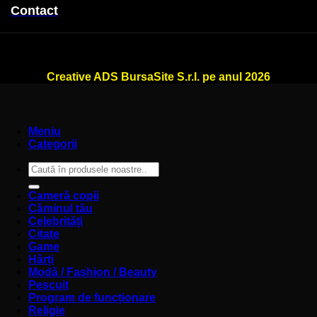
Contact
WallSign.ro este administrat de
Creative ADS BursaSite S.r.l. pe anul 2026
Meniu
Categorii
Caută
după:
Cameră copii
Căminul tău
Celebrități
Citate
Game
Hărți
Modă / Fashion / Beauty
Pescuit
Program de funcționare
Religie