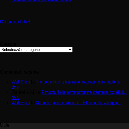
Întreținere
Premium
uri
comentariu
și
la
pentru
Calitate
Tricouri
Pereți
Materiale
Unice
de
Dă-ne un Like!
prin
Impact
Sublimare
Categorii
Categorii
Comentarii recente
WallSign
la
7 moduri de a transforma camera copilului
dvs
Daniel A.M.
la
7 moduri de a transforma camera copilului
dvs
WallSign
la
Siluete pentru vitrină – Eleganță și impact
Utile