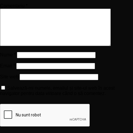
Comentariu
*
Nume
*
Email
*
Site web
Salvează-mi numele, emailul și site-ul web în acest
navigator pentru data viitoare când o să comentez.