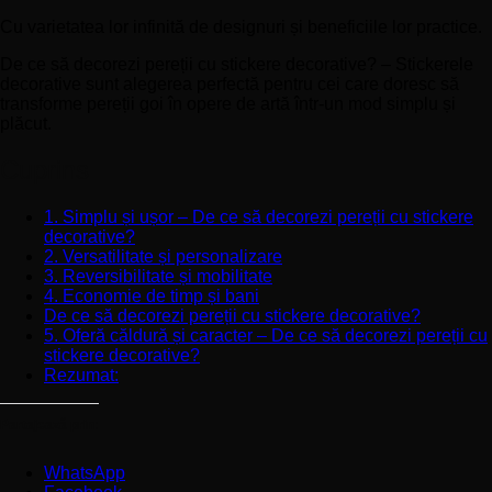
Cu varietatea lor infinită de designuri și beneficiile lor practice.
De ce să decorezi pereții cu stickere decorative? – Stickerele
decorative sunt alegerea perfectă pentru cei care doresc să
transforme pereții goi în opere de artă într-un mod simplu și
plăcut.
Cuprins
1. Simplu și ușor – De ce să decorezi pereții cu stickere
decorative?
2. Versatilitate și personalizare
3. Reversibilitate și mobilitate
4. Economie de timp și bani
De ce să decorezi pereții cu stickere decorative?
5. Oferă căldură și caracter – De ce să decorezi pereții cu
stickere decorative?
Rezumat:
Partajează prin:
WhatsApp