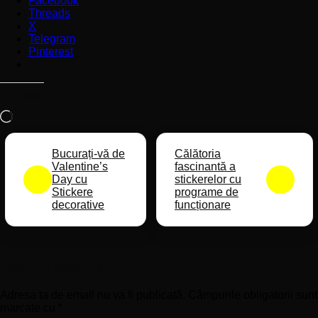
Facebook
Threads
X
Telegram
Pinterest
Apreciază:
Încarc...
Bucurați-vă de
Călătoria
Valentine’s
fascinantă a
Day cu
stickerelor cu
Stickere
programe de
decorative
funcționare
Lasă un răspuns
Adresa ta de email nu va fi publicată.
Câmpurile obligatorii sunt
marcate cu
*