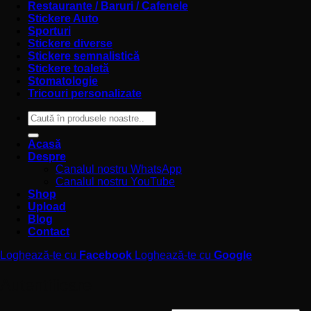
Restaurante / Baruri / Cafenele
Stickere Auto
Sporturi
Stickere diverse
Stickere semnalistică
Stickere toaletă
Stomatologie
Tricouri personalizate
Caută
după:
Acasă
Despre
Canalul nostru WhatsApp
Canalul nostru YouTube
Shop
Upload
Blog
Contact
Loghează-te cu
Facebook
Loghează-te cu
Google
Autentificare