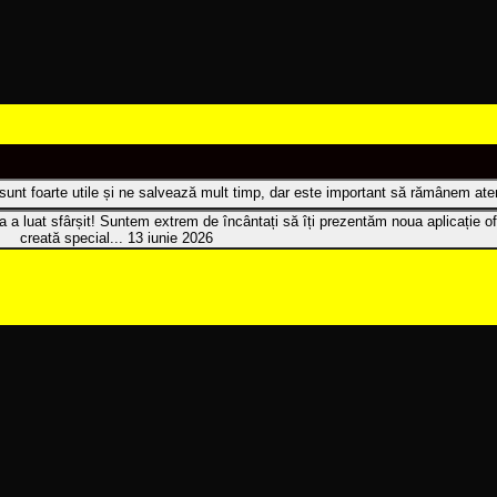
t sunt foarte utile și ne salvează mult timp, dar este important să rămânem atenț
 a luat sfârșit! Suntem extrem de încântați să îți prezentăm noua aplicație of
creată special...
13 iunie 2026