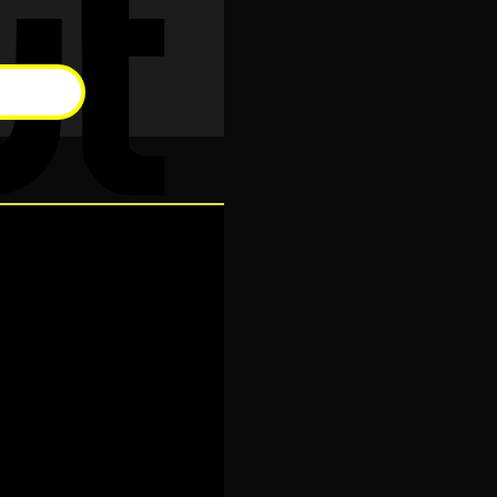
Cash
On
Delivery
Visa