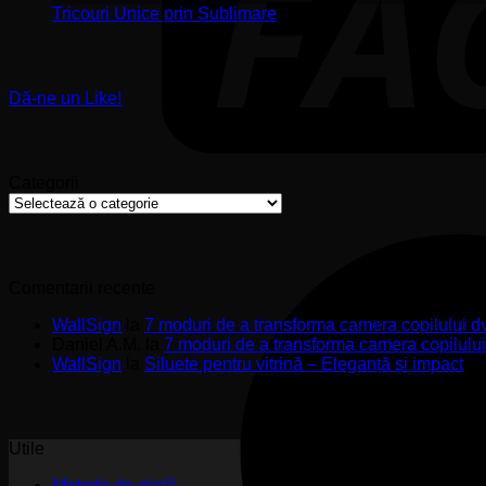
Stickere
ș
Niciun
Tricouri Unice prin Sublimare
Premium
s
comentariu
la
pentru
u
Tricouri
Pereți
Unice
de
Dă-ne un Like!
prin
Impact
Sublimare
Categorii
Categorii
Comentarii recente
WallSign
la
7 moduri de a transforma camera copilului d
Daniel A.M.
la
7 moduri de a transforma camera copilulu
WallSign
la
Siluete pentru vitrină – Eleganță și impact
Utile
Metode de plată