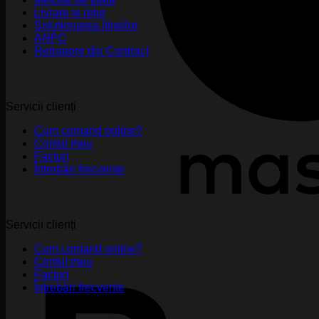
Livrare și retur
Soluționarea litigiilor
ANPC
Retragere din Contract
Servicii clienți
Cum comand online?
Contul meu
Facturi
Întrebări frecvente
Servicii clienți
Cum comand online?
Contul meu
Facturi
Întrebări frecvente