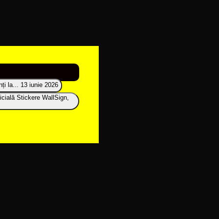
i la...
13 iunie 2026
icială Stickere WallSign,