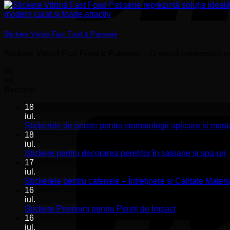
Stickere Vitrină Fast Food & Patiserie
Stickere Vitrină Fast Food & Patiserie – O vitrină comercială e
06
iul.
Recente
18
iul.
Stickerele de perete pentru stomatologii aplicare și mont
18
iul.
N
Stickere pentru decorarea pereților în saloane și spa-uri
c
17
l
iul.
S
Stickerele pentru cafenele – Întreținere și Calitate Materi
p
16
d
iul.
p
Niciun
Stickere Premium pentru Pereți de Impact
î
comentariu
16
la
s
iul.