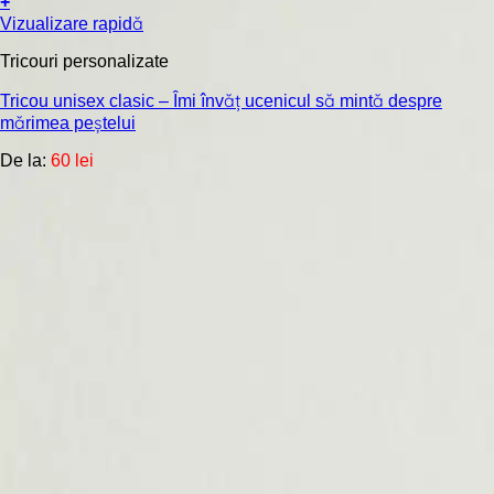
+
Acest
Vizualizare rapidă
produs
are
Tricouri personalizate
mai
multe
Tricou unisex clasic – Îmi învăț ucenicul să mintă despre
variații.
mărimea peștelui
Opțiunile
De la:
60
lei
pot
fi
alese
în
pagina
produsului.