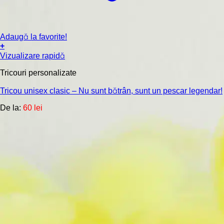
Adaugă la favorite!
+
Acest
Vizualizare rapidă
produs
are
Tricouri personalizate
mai
multe
Tricou unisex clasic – Nu sunt bătrân, sunt un pescar legendar!
variații.
De la:
60
lei
Opțiunile
pot
fi
alese
în
pagina
produsului.