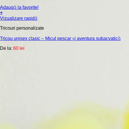
Adaugă la favorite!
+
Acest
Vizualizare rapidă
produs
are
Tricouri personalizate
mai
multe
Tricou unisex clasic – Micul pescar și aventura subacvatică
variații.
De la:
60
lei
Opțiunile
pot
fi
alese
în
pagina
produsului.