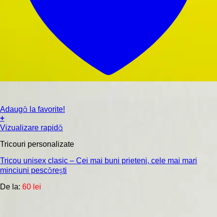
Adaugă la favorite!
+
Acest
Vizualizare rapidă
produs
are
Tricouri personalizate
mai
Tricou unisex clasic – Cei mai buni prieteni, cele mai mari
multe
minciuni pescărești
variații.
Opțiunile
De la:
60
lei
pot
fi
alese
în