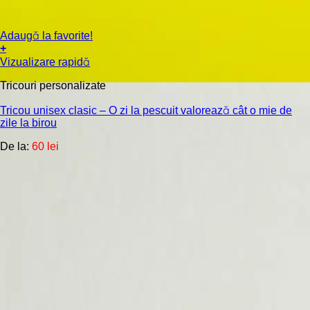
Adaugă la favorite!
+
Acest
Vizualizare rapidă
produs
are
Tricouri personalizate
mai
multe
Tricou unisex clasic – O zi la pescuit valorează cât o mie de
zile la birou
variații.
Opțiunile
De la:
60
lei
pot
fi
alese
în
pagina
produsului.