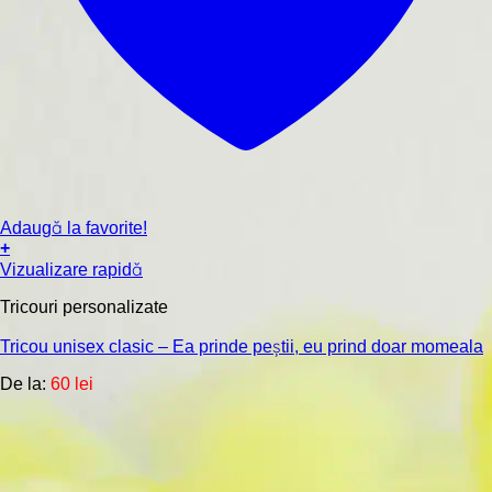
Adaugă la favorite!
+
Acest
Vizualizare rapidă
produs
are
Tricouri personalizate
mai
multe
Tricou unisex clasic – Ea prinde peștii, eu prind doar momeala
variații.
De la:
60
lei
Opțiunile
pot
fi
alese
în
pagina