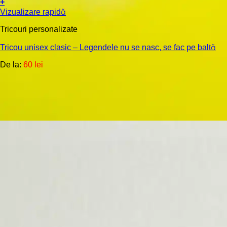
+
Acest
Vizualizare rapidă
produs
are
Tricouri personalizate
mai
multe
Tricou unisex clasic – Legendele nu se nasc, se fac pe baltă
variații.
De la:
60
lei
Opțiunile
pot
fi
alese
în
pagina
produsului.