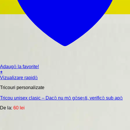
Adaugă la favorite!
+
Acest
Vizualizare rapidă
produs
are
Tricouri personalizate
mai
multe
Tricou unisex clasic – Dacă nu mă găsești, verifică sub apă
variații.
De la:
60
lei
Opțiunile
pot
fi
alese