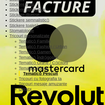
Stickere Auto
Stickere decorative
Stickere diverse
Stickere semnalistică
Stickere toaletă
Stomatologie
Tricouri personalizate
Tematică Familie
Tematică Fashion / Urban
Tematică Gameri
Tematică Îndrăgostiți
Tematică Orașe / Călătorii
Tematică Paște
Tematică Pescuit
Tricouri cu fotografia ta
Tricouri mesaje amuzante
Unisex