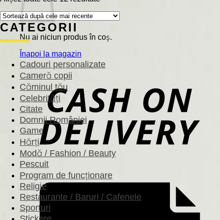
după
cele
CATEGORII
mai
recente
Nu ai niciun produs în coș.
Înapoi la magazin
Cadouri personalizate
Cameră copii
Căminul tău
Celebrități
Citate
Domnii României
Game
Hărți
Modă / Fashion / Beauty
Pescuit
Program de funcționare
Religie
Restaurante / Baruri / Cafenele
Sporturi
Stickere