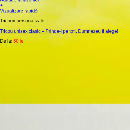
+
Acest
Vizualizare rapidă
produs
are
Tricouri personalizate
mai
multe
Tricou unisex clasic – Prinde-i pe toți, Dumnezeu îi alege!
variații.
De la:
60
lei
Opțiunile
pot
fi
alese
în
pagina
produsului.