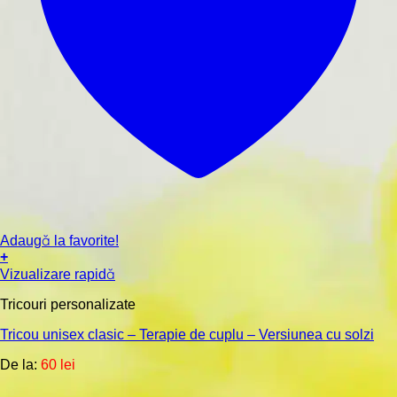
Adaugă la favorite!
+
Acest
Vizualizare rapidă
produs
are
Tricouri personalizate
mai
Tricou unisex clasic – Terapie de cuplu – Versiunea cu solzi
multe
variații.
De la:
60
lei
Opțiunile
pot