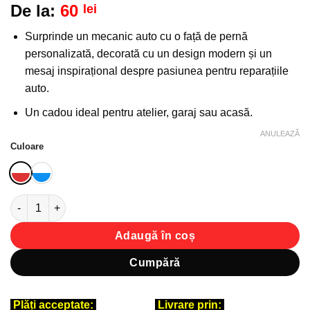
De la:
60
lei
la
favorite!
Surprinde un mecanic auto cu o față de pernă
personalizată, decorată cu un design modern și un
mesaj inspirațional despre pasiunea pentru reparațiile
auto.
Un cadou ideal pentru atelier, garaj sau acasă.
ANULEAZĂ
Culoare
Cantitate Față de Pernă Personalizată - Cadou pentru Mecanic 
Adaugă în coș
Cumpără
Plăți acceptate:
Livrare prin: