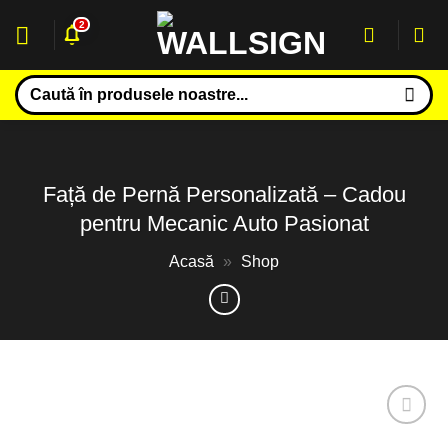
Sari
2
la
conținut
Caută
după:
Față de Pernă Personalizată – Cadou
pentru Mecanic Auto Pasionat
Acasă
»
Shop
Adaugă