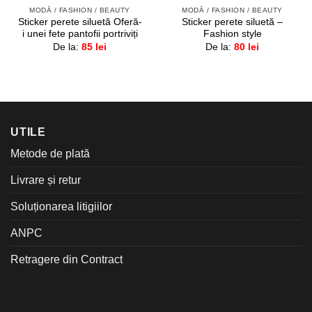
MODĂ / FASHION / BEAUTY
MODĂ / FASHION / BEAUTY
Sticker perete siluetă Oferă-
Sticker perete siluetă –
i unei fete pantofii portriviți
Fashion style
De la:
85
lei
De la:
80
lei
UTILE
Metode de plată
Livrare și retur
Soluționarea litigiilor
ANPC
Retragere din Contract