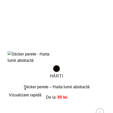
în
pagina
produsului.
HĂRȚI
Sticker perete – Harta lumii abstractă
+
Acest
Vizualizare rapidă
De la:
85
lei
produs
are