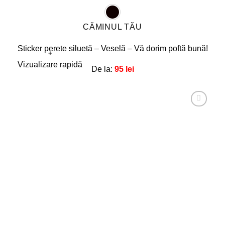
CĂMINUL TĂU
Sticker perete siluetă – Veselă – Vă dorim poftă bună!
+
Acest
Vizualizare rapidă
De la:
95
lei
produs
are
mai
multe
Adaugă
la
variații.
favorite!
Opțiunile
pot
fi
alese
în
pagina
produsului.