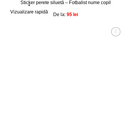
Sticker perete siluetă – Fotbalist nume copil
+
Acest
Vizualizare rapidă
De la:
95
lei
produs
are
mai
multe
Adaugă
la
variații.
favorite!
Opțiunile
pot
fi
alese
în
pagina
produsului.