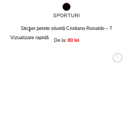
SPORTURI
Sticker perete siluetă Cristiano Ronaldo – 7
+
Acest
Vizualizare rapidă
De la:
80
lei
produs
are
mai
multe
Adaugă
la
variații.
favorite!
Opțiunile
pot
fi
alese
în
pagina
produsului.