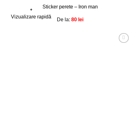
Sticker perete – Iron man
+
Acest
Vizualizare rapidă
De la:
80
lei
produs
are
mai
multe
Adaugă
la
variații.
favorite!
Opțiunile
pot
fi
alese
în
pagina
produsului.