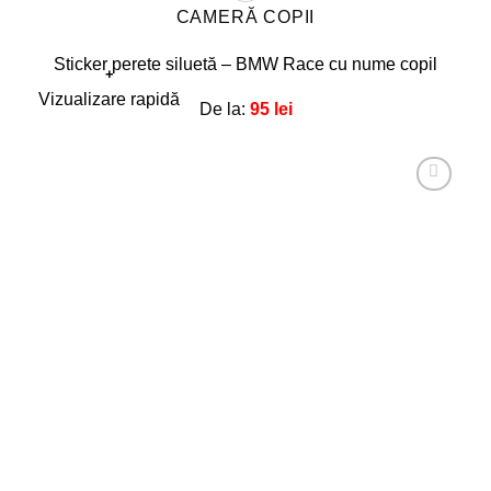
CAMERĂ COPII
Sticker perete siluetă – BMW Race cu nume copil
+
Acest
Vizualizare rapidă
De la:
95
lei
produs
are
mai
multe
Adaugă
la
variații.
favorite!
Opțiunile
pot
fi
alese
în
pagina
produsului.