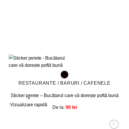
în
pagina
produsului.
RESTAURANTE / BARURI / CAFENELE
Sticker perete – Bucătarul care vă dorește poftă bună
+
Acest
Vizualizare rapidă
De la:
90
lei
produs
are
mai