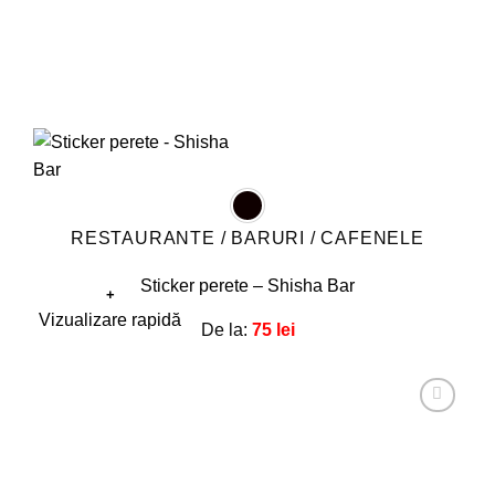
RESTAURANTE / BARURI / CAFENELE
Sticker perete – Shisha Bar
+
Acest
Vizualizare rapidă
De la:
75
lei
produs
are
mai
multe
Adaugă
la
variații.
favorite!
Opțiunile