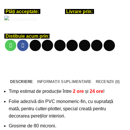
Plăți acceptate:
Livrare prin:
Distibuie acum prin:
DESCRIERE
INFORMAȚII SUPLIMENTARE
RECENZII (0)
Timp estimat de producție între
2 ore
și
24 ore
!
Folie adezivă din PVC monomeric-fin, cu suprafață
mată, pentru cutter-plotter, special creată pentru
decorarea pereților interiori.
Grosime de 80 microni.