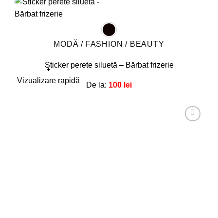
MODĂ / FASHION / BEAUTY
Sticker perete siluetă – Bărbat frizerie
+
Acest
Vizualizare rapidă
De la:
100
lei
produs
are
mai
multe
Adaugă
la
variații.
favorite!
Opțiunile
pot
fi
alese
în
pagina