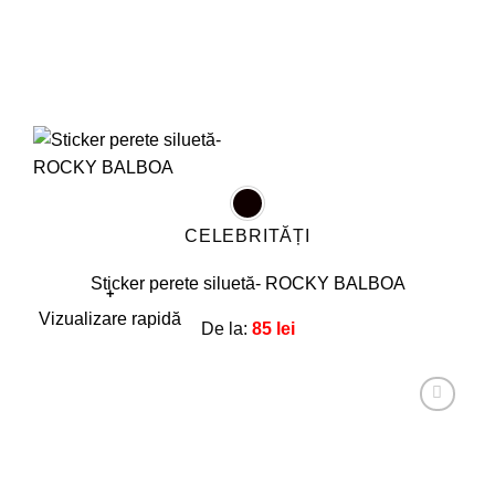
CELEBRITĂȚI
Sticker perete siluetă- ROCKY BALBOA
+
Acest
Vizualizare rapidă
De la:
85
lei
produs
are
mai
multe
Adaugă
la
variații.
favorite!
Opțiunile