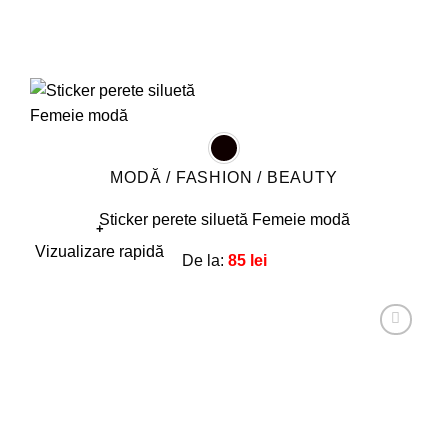
MODĂ / FASHION / BEAUTY
Sticker perete siluetă Femeie modă
+
Acest
Vizualizare rapidă
De la:
85
lei
produs
are
mai
multe
Adaugă
la
variații.
favorite!
Opțiunile
pot