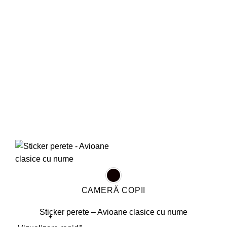
pot
fi
alese
în
pagina
produsului.
CAMERĂ COPII
Sticker perete – Avioane clasice cu nume
+