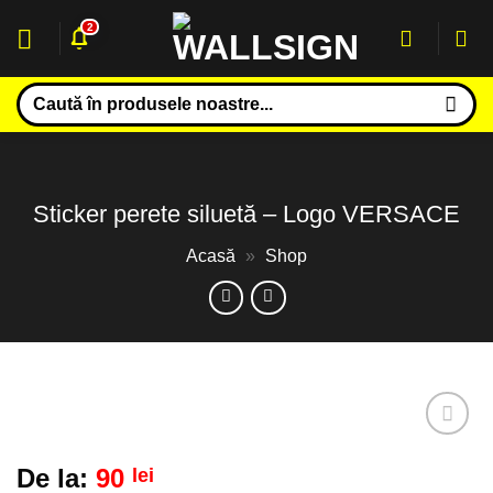
Sari
2
la
conținut
Caută
după:
Sticker perete siluetă – Logo VERSACE
Acasă
»
Shop
Adaugă
De la:
90
lei
la