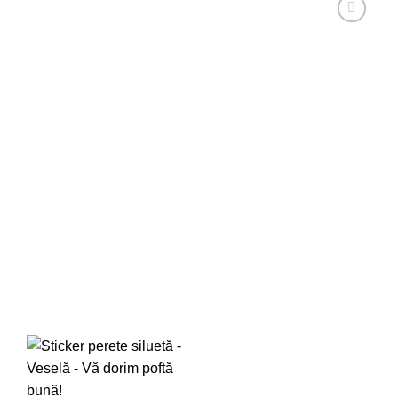
Adaugă
la
favorite!