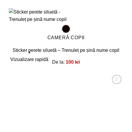
CAMERĂ COPII
Sticker perete siluetă – Trenuleț pe șină nume copil
+
Acest
Vizualizare rapidă
De la:
100
lei
produs
are
mai
multe
Adaugă
la
variații.
favorite!
Opțiunile
pot
fi
alese