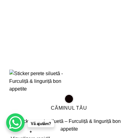
alese
în
pagina
produsului.
CĂMINUL TĂU
Sticker perete siluetă – Furculiță & linguriță bon
Vă ajutăm?
appetite
+