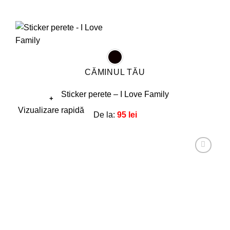
CĂMINUL TĂU
Sticker perete – I Love Family
+
Acest
Vizualizare rapidă
De la:
95
lei
produs
are
mai
multe
Adaugă
la
variații.
favorite!
Opțiunile
pot
fi
alese