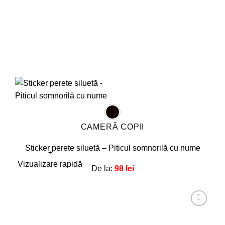
produsului.
CAMERĂ COPII
Sticker perete siluetă – Piticul somnorilă cu nume
+
Acest
Vizualizare rapidă
De la:
98
lei
produs
are
mai
multe
Adaugă
la