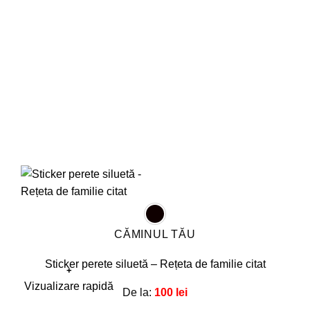
fi
alese
în
pagina
produsului.
CĂMINUL TĂU
Sticker perete siluetă – Rețeta de familie citat
+
Acest
Vizualizare rapidă
De la:
100
lei
produs