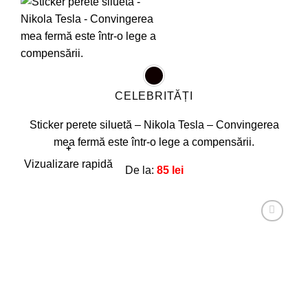
CELEBRITĂȚI
Sticker perete siluetă – Nikola Tesla – Convingerea
mea fermă este într-o lege a compensării.
+
Acest
Vizualizare rapidă
De la:
85
lei
produs
are
mai
multe
Adaugă
la
variații.
favorite!
Opțiunile
pot
fi