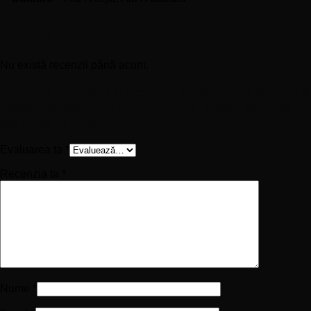
Recenzii
Nu există recenzii până acum.
Fii primul care scrii o recenzie pentru „Față de Pernă
Personalizată – Nu am nevoie de mașini scumpe,
am rablă cu suflet”
Evaluarea ta
*
Recenzia ta
*
Nume
*