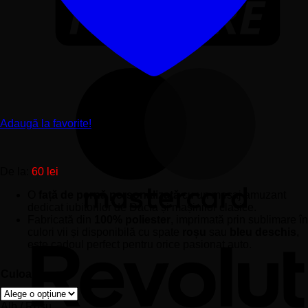
Adaugă la favorite!
De la:
60
lei
O
față de pernă personalizată
cu un mesaj amuzant
dedicat iubitorilor de Dacia și mașinilor clasice.
Fabricată din
100% poliester
, imprimată prin sublimare în
culori vii și disponibilă cu spate
roșu
sau
bleu deschis
,
este cadoul perfect pentru orice pasionat auto.
Culoare
Alb / Roșu