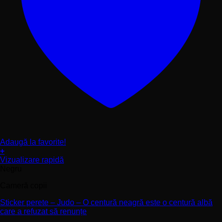
Adaugă la favorite!
+
Acest
Vizualizare rapidă
produs
Negru
are
Cameră copii
mai
multe
Sticker perete – Judo – O centură neagră este o centură albă
variații.
care a refuzat să renunțe
Opțiunile
pot