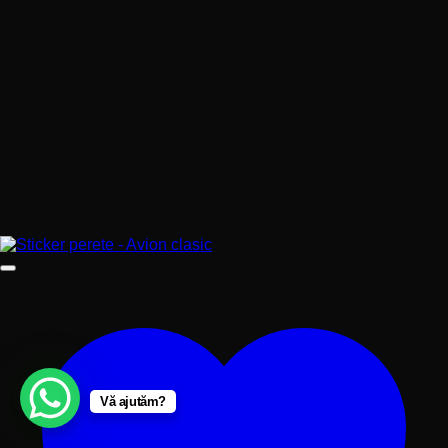
Vă ajutăm?