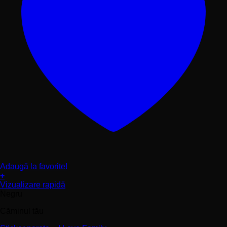
Adaugă la favorite!
+
Acest
Vizualizare rapidă
produs
Negru
are
Căminul tău
mai
multe