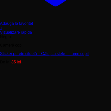
Adaugă la favorite!
+
Acest
Vizualizare rapidă
produs
Negru
are
Cameră copii
mai
multe
Sticker perete siluetă – Căluț cu stele – nume copil
variații.
Opțiunile
De la:
85
lei
pot
fi
alese
în
pagina
produsului.