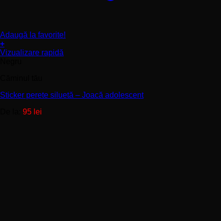
Adaugă la favorite!
+
Acest
Vizualizare rapidă
produs
Negru
are
Căminul tău
mai
multe
Sticker perete siluetă – Joacă adolescent
variații.
Opțiunile
De la:
95
lei
pot
fi
alese
în
pagina
produsului.