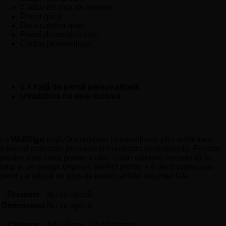
Cadou de ziua de naștere
Decor garaj
Decor atelier auto
Pernă decorativă auto
Cadou personalizat
Conținutul pachetului
1 × Față de pernă personalizată
Umplutura nu este inclusă.
De ce să alegi WallSign?
La
WallSign
realizăm produse personalizate prin sublimare
folosind materiale premium și imprimare profesională. Fiecare
produs este creat pentru a oferi culori vibrante, rezistență în
timp și un design original, perfect pentru a fi oferit cadou sau
pentru a aduce un plus de personalitate locuinței tale.
Greutate
Nu se aplică
Dimensiuni
Nu se aplică
Culoare
Alb / Roșu, Alb / Albastru