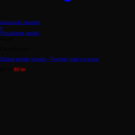
Adaugă la favorite!
+
Acest
Vizualizare rapidă
produs
Negru
are
Cameră copii
mai
multe
Sticker perete siluetă – Trenuleț copii cu nume
variații.
Opțiunile
De la:
80
lei
pot
fi
alese
în
pagina
produsului.