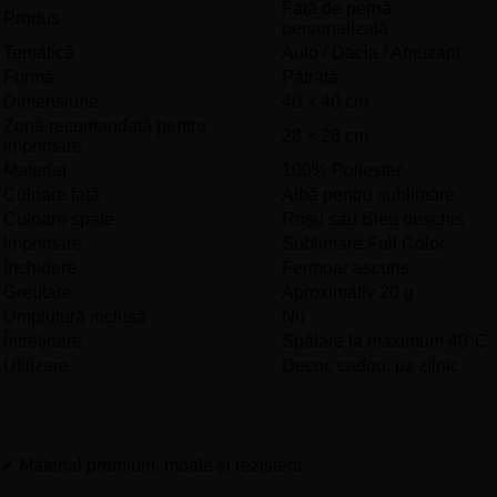
Față de pernă
Produs
personalizată
Tematică
Auto / Dacia / Amuzant
Formă
Pătrată
Dimensiune
40 × 40 cm
Zonă recomandată pentru
28 × 28 cm
imprimare
Material
100% Poliester
Culoare față
Albă pentru sublimare
Culoare spate
Roșu sau Bleu deschis
Imprimare
Sublimare Full Color
Închidere
Fermoar ascuns
Greutate
Aproximativ 20 g
Umplutură inclusă
Nu
Întreținere
Spălare la maximum 40°C
Utilizare
Decor, cadou, uz zilnic
Avantajele produsului
✔ Material premium, moale și rezistent