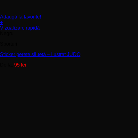
Adaugă la favorite!
+
Acest
Vizualizare rapidă
produs
Negru
are
Sporturi
mai
multe
Sticker perete siluetă – Ilustrat JUDO
variații.
Opțiunile
De la:
95
lei
pot
fi
alese
în
pagina
produsului.