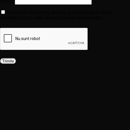
Email
*
Salvează-mi numele, emailul și site-ul web în acest
navigator pentru data viitoare când o să comentez.
Produse similare