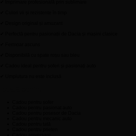
✔ Imprimare profesională prin sublimare
✔ Culori vii și rezistente în timp
✔ Design original și amuzant
✔ Perfectă pentru pasionații de Dacia și mașini clasice
✔ Fermoar ascuns
✔ Disponibilă cu spate roșu sau bleu
✔ Cadou ideal pentru șoferi și pasionați auto
✔ Umplutura nu este inclusă
Ideală pentru
Cadou pentru șofer
Cadou pentru pasionat auto
Cadou pentru posesor de Dacia
Cadou pentru mecanic auto
Cadou pentru tată
Cadou pentru prieten
Cadou aniversare