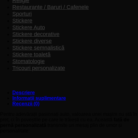
Religie
Restaurante / Baruri / Cafenele
Sporturi
Stickere
Stickere Auto
Stickere decorative
Stickere diverse
Stickere semnalistică
Stickere toaletă
Stomatologie
Tricouri personalizate
Descriere
Informații suplimentare
Recenzii (0)
Pentru adevărații pasionați auto, valoarea unei mașini nu stă în
preț, ci în poveștile pe care le trăiești cu ea. Această
față de
pernă personalizată
transmite un mesaj plin de umor și
personalitate: