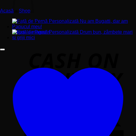
Acasă
»
Shop
Nu ai niciun produs în coș.
Înapoi la magazin