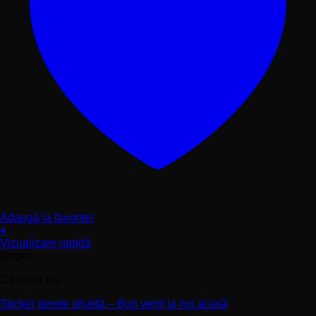
Adaugă la favorite!
+
Acest
Vizualizare rapidă
produs
Negru
are
Căminul tău
mai
multe
Sticker perete siluetă – Bun venit la noi acasă
variații.