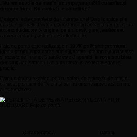
„Nu am nevoie de mașini scumpe, am rablă cu suflet și
drumuri bune. Nu e viteză, e atitudine!”
Designul este completat de ilustrația unei Dacii clasice și a
unui urs simpatic la volan, transformând această pernă într-un
accesoriu decorativ original pentru casă, garaj, atelier sau
camera oricărui pasionat de automobile.
Fața de pernă este realizată din
100% poliester premium
,
ideală pentru imprimarea prin sublimare, oferind culori intense
și rezistente în timp. Spatele este disponibil în
roșu
sau
bleu
deschis
, iar fermoarul ascuns oferă un aspect elegant și
practic.
Este un cadou excelent pentru șoferi, colecționari de mașini
clasice, posesori de Dacia și pentru oricine apreciază umorul
auto românesc.
Specificații tehnice
Caracteristică
Detalii