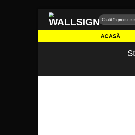
Sari
Caută
la
după:
conținut
ACASĂ
St