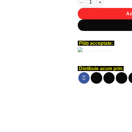
Ad
Plăți acceptate:
Distibuie acum prin: