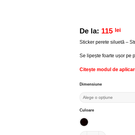
De la:
115
lei
Sticker perete siluetă – S
Se lipește foarte ușor pe p
Citește modul de aplicare
Dimensiune
Culoare
Cantitate Sticker perete sil