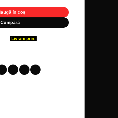
augă în coș
Cumpără
Livrare prin: