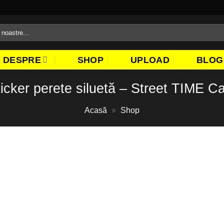
DESPRE
SHOP
UPLOAD
BLOG
icker perete siluetă – Street TIME C
Acasă
»
Shop
Adaugă
la
favorite!