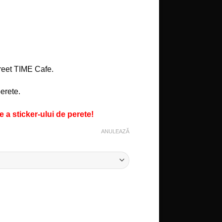
treet TIME Cafe.
erete.
 a sticker-ului de perete!
ANULEAZĂ
uetă - Street TIME Cafe