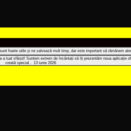
t sunt foarte utile și ne salvează mult timp, dar este important să rămânem atenț
 a luat sfârșit! Suntem extrem de încântați să îți prezentăm noua aplicație of
creată special...
13 iunie 2026
uși dormind – nume copil