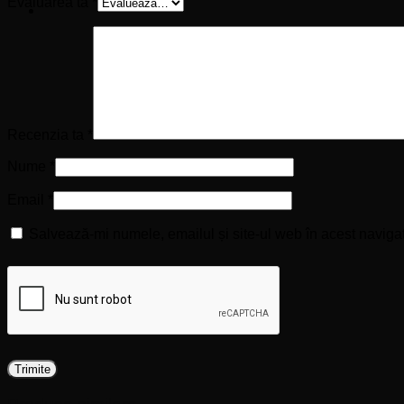
Evaluarea ta
*
Recenzia ta
*
Nume
*
Email
*
Salvează-mi numele, emailul și site-ul web în acest naviga