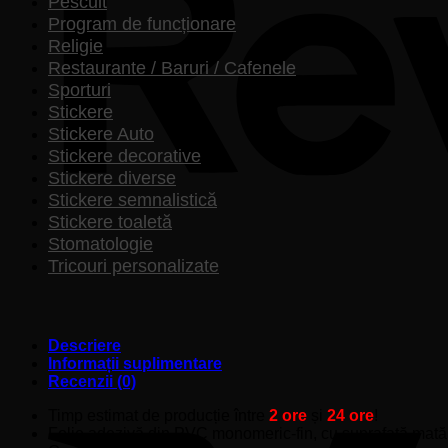
Pescuit
Program de funcționare
Religie
Restaurante / Baruri / Cafenele
Sporturi
Stickere
Stickere Auto
Stickere decorative
Stickere diverse
Stickere semnalistică
Stickere toaletă
Stomatologie
Tricouri personalizate
Descriere
Informații suplimentare
Recenzii (0)
Timp estimat de producție între
2 ore
și
24 ore
!
Folie adezivă din PVC monomeric-fin, cu suprafață mată, pe