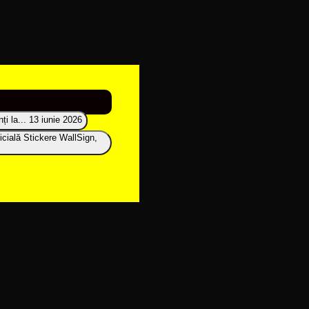
i la...
13 iunie 2026
icială Stickere WallSign,