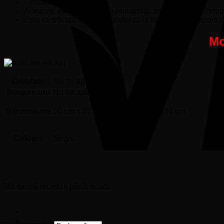
Grosime de 80 microni.
Adezivul este pe baza de poliacrilat, removabil (se înde
Este certificată ca fiind rezistentă la foc, conform raportu
Mo
Greutate
Nu se aplică
Dimensiuni
Nu se aplică
Dimensiune
50 cm x 37,13 cm, 90 cm x 66,834 cm
Culoare
Negru
Recenzii
Nu există recenzii până acum.
Fii primul care scrii o recenzie pentru „Sticker per