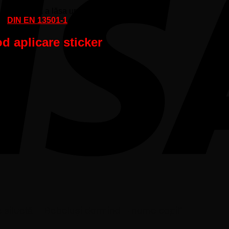
părtează fără a lăsa urme de adeziv).
lui
DIN EN 13501-1
d aplicare sticker
ete siluetă – Bebeluși dormind – nume copil”