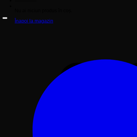
Nu ai niciun produs în coș.
Înapoi la magazin