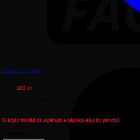
Adaugă la favorite!
De la:
100
lei
Sticker perete siluetă – Bebeluși dormind – nume copil.
Pentru aplicare se foloseşte folia de transfer din pachet.
Citește modul de aplicare a sticker-ului de perete!
Dimensiune