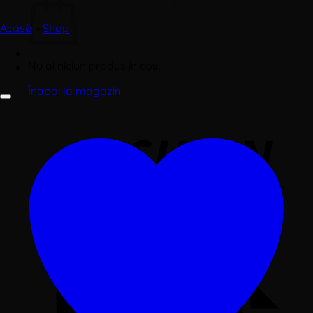
Acasă
»
Shop
Nu ai niciun produs în coș.
Înapoi la magazin