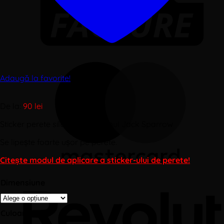
Adaugă la favorite!
De la:
90
lei
Sticker perete siluetă – Căpitanul Jack Sparrow
Se lipește foarte ușor pe perete.
Citește modul de aplicare a sticker-ului de perete!
Dimensiune
Culoare