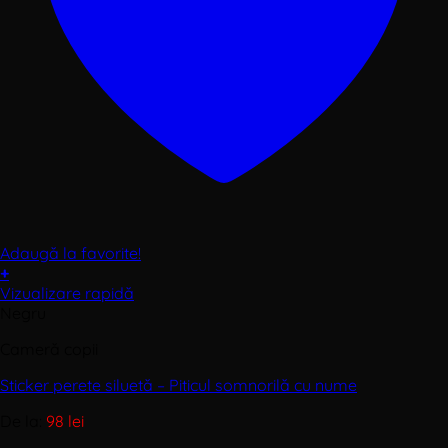
Adaugă la favorite!
+
Acest
Vizualizare rapidă
produs
Negru
are
Cameră copii
mai
multe
Sticker perete siluetă – Piticul somnorilă cu nume
variații.
Opțiunile
De la:
98
lei
pot