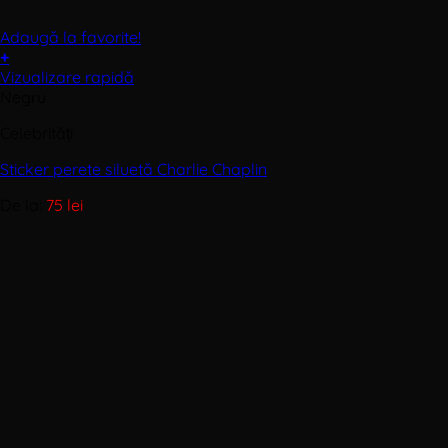
Adaugă la favorite!
+
Acest
Vizualizare rapidă
produs
Negru
are
Celebrități
mai
multe
Sticker perete siluetă Charlie Chaplin
variații.
Opțiunile
De la:
75
lei
pot
fi
alese
în
pagina
produsului.