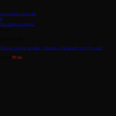
Adaugă la favorite!
+
Acest
Vizualizare rapidă
produs
Negru
are
Căminul tău
mai
multe
Sticker perete siluetă – Veselă – Vă dorim poftă bună!
variații.
Opțiunile
De la:
95
lei
pot
fi
alese
în
pagina
produsului.