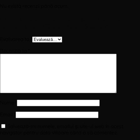
Nu există recenzii până acum.
Fii primul care scrii o recenzie pentru „Sticker
perete siluetă – Căpitanul Jack Sparrow”
Evaluarea ta
*
Recenzia ta
*
Nume
*
Email
*
Salvează-mi numele, emailul și site-ul web în acest
navigator pentru data viitoare când o să comentez.