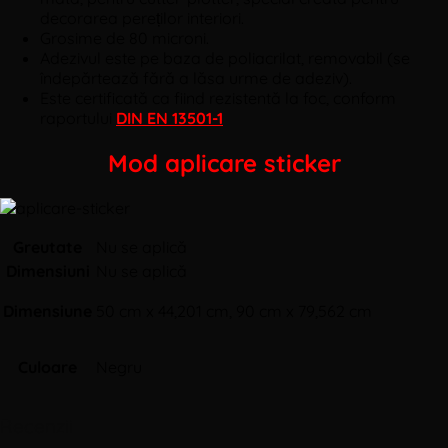
decorarea pereților interiori.
Grosime de 80 microni.
Adezivul este pe baza de poliacrilat, removabil (se
îndepărtează fără a lăsa urme de adeziv).
Este certificată ca fiind rezistentă la foc, conform
raportului
DIN EN 13501-1
Mod aplicare sticker
Greutate
Nu se aplică
Dimensiuni
Nu se aplică
Dimensiune
50 cm x 44,201 cm, 90 cm x 79,562 cm
Culoare
Negru
Recenzii