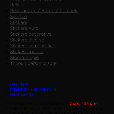
Religie
Restaurante / Baruri / Cafenele
Sporturi
Stickere
Stickere Auto
Stickere decorative
Stickere diverse
Stickere semnalistică
Stickere toaletă
Stomatologie
Tricouri personalizate
Descriere
Informații suplimentare
Recenzii (0)
Timp estimat de producție între
2 ore
și
24 ore
!
Folie adezivă din PVC monomeric-fin, cu suprafață
mată, pentru cutter-plotter, special creată pentru