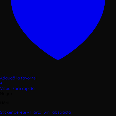
Adaugă la favorite!
+
Acest
Vizualizare rapidă
produs
Negru
are
Hărți
mai
multe
Sticker perete – Harta lumii abstractă
variații.