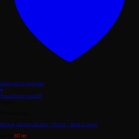
Adaugă la favorite!
+
Acest
Vizualizare rapidă
produs
Negru
are
Căminul tău
mai
multe
Sticker perete siluetă – Pisică – Bine ai venit
variații.
Opțiunile
De la:
80
lei