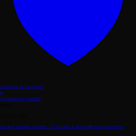
Adaugă la favorite!
+
Acest
Vizualizare rapidă
produs
Negru
are
Căminul tău
mai
multe
Sticker perete siluetă – Furculiță & linguriță bon appetite
variații.
Opțiunile