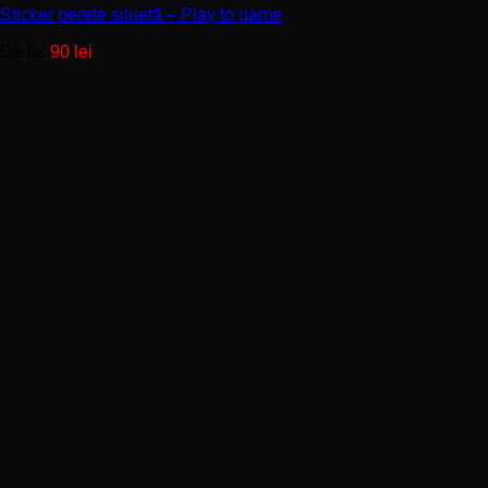
Sticker perete siluetă – Play to game
variații.
Opțiunile
De la:
90
lei
pot
fi
alese
în
pagina
produsului.