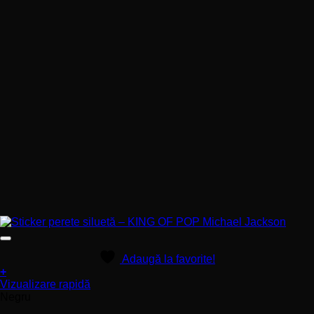
Adaugă la favorite!
+
Acest
Vizualizare rapidă
produs
Negru
are