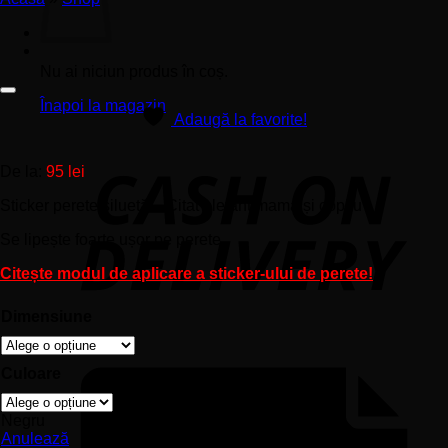
Nu ai niciun produs în coș.
Înapoi la magazin
Adaugă la favorite!
De la:
95
lei
Sticker perete siluetă – Citat elefant mama și copilu
Se lipește foarte ușor pe perete.
Citește modul de aplicare a sticker-ului de perete!
Dimensiune
Culoare
Negru
Anulează