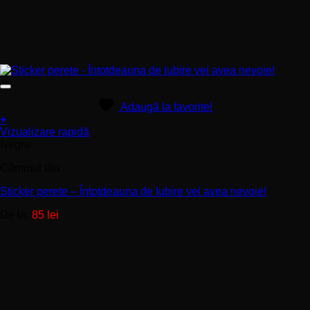
Adaugă la favorite!
+
Acest
Vizualizare rapidă
produs
Negru
are
Căminul tău
mai
multe
Sticker perete – Întotdeauna de Iubire vei avea nevoie!
variații.
Opțiunile
De la:
85
lei
pot
fi
alese
în
pagina
produsului.