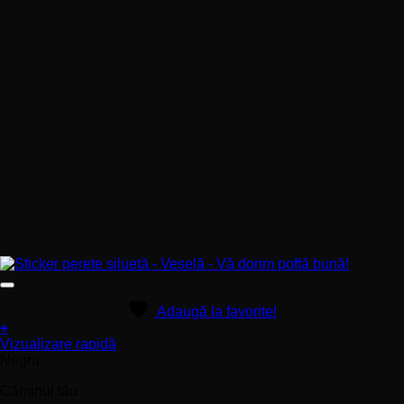
Adaugă la favorite!
+
Acest
Vizualizare rapidă
produs
Negru
are
Căminul tău
mai