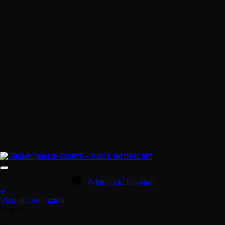
Adaugă la favorite!
+
Acest
Vizualizare rapidă
produs
Negru
are