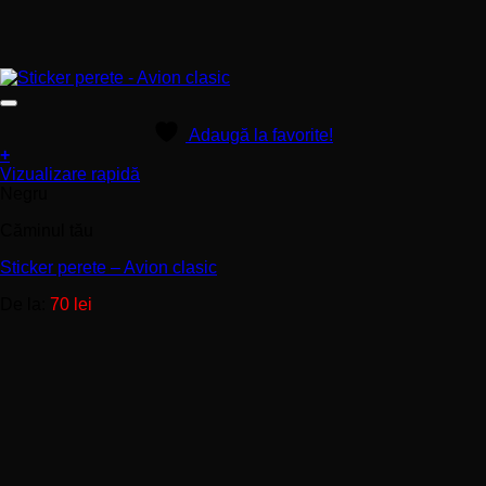
Adaugă la favorite!
+
Acest
Vizualizare rapidă
produs
Negru
are
Căminul tău
mai
multe
Sticker perete – Avion clasic
variații.
Opțiunile
De la:
70
lei
pot
fi
alese
în
pagina
produsului.