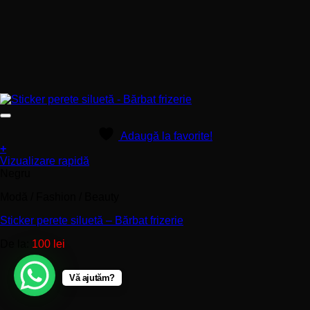
Adaugă la favorite!
+
Acest
Vizualizare rapidă
produs
Negru
are
Modă / Fashion / Beauty
mai
multe
Sticker perete siluetă – Bărbat frizerie
variații.
Opțiunile
De la:
100
lei
pot
fi
alese
Vă ajutăm?
în
pagina
produsului.