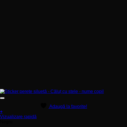
Adaugă la favorite!
+
Acest
Vizualizare rapidă
produs
Negru
are