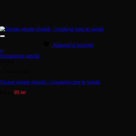
Adaugă la favorite!
+
Acest
Vizualizare rapidă
produs
Negru
are
Cameră copii
mai
multe
Sticker perete siluetă – Ursulețul care te salută
variații.
Opțiunile
De la:
95
lei
pot
fi
alese
în
pagina
produsului.