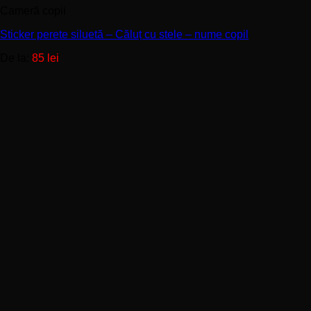
Cameră copii
mai
multe
Sticker perete siluetă – Căluț cu stele – nume copil
variații.
Opțiunile
De la:
85
lei
pot
fi
alese
în
pagina
produsului.