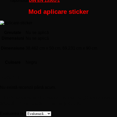
raportului
DIN EN 13501-1
Mod aplicare sticker
Greutate
Nu se aplică
Dimensiuni
Nu se aplică
Dimensiune
38,462 cm x 50 cm, 69,231 cm x 90 cm
Culoare
Negru
Recenzii
Nu există recenzii până acum.
Fii primul care scrii o recenzie pentru „Sticker perete
siluetă – Citat elefant mama și copilu”
Evaluarea ta
*