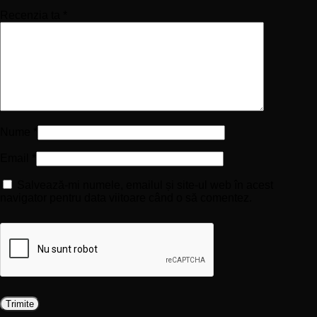
Recenzia ta
*
Nume
*
Email
*
Salvează-mi numele, emailul și site-ul web în acest
navigator pentru data viitoare când o să comentez.