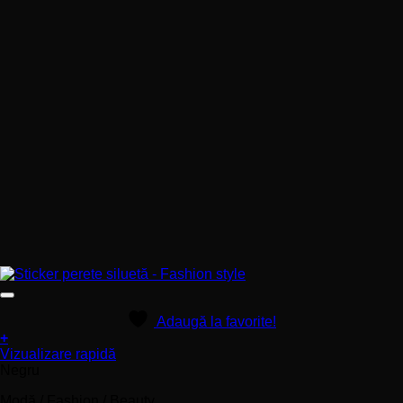
Adaugă la favorite!
+
Acest
Vizualizare rapidă
produs
Negru
are
Modă / Fashion / Beauty
mai