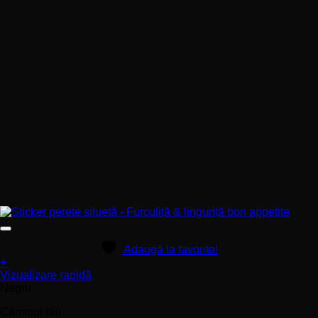
Adaugă la favorite!
+
Acest
Vizualizare rapidă
produs
Negru
are
Căminul tău
mai