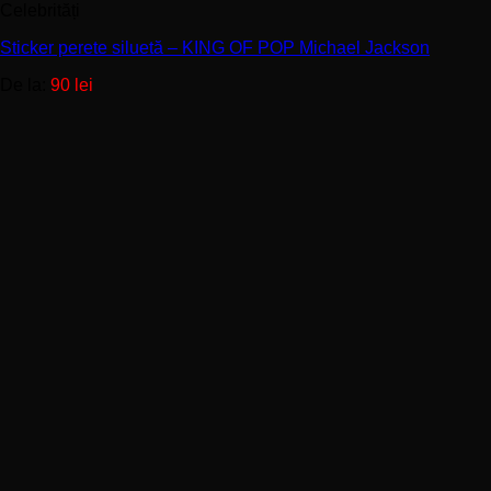
Celebrități
mai
multe
Sticker perete siluetă – KING OF POP Michael Jackson
variații.
Opțiunile
De la:
90
lei
pot
fi
alese
în
pagina
produsului.