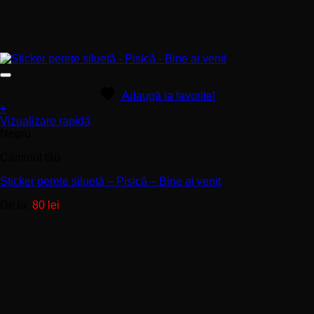
Adaugă la favorite!
+
Acest
Vizualizare rapidă
produs
Negru
are
Căminul tău
mai
multe
Sticker perete siluetă – Pisică – Bine ai venit
variații.
Opțiunile
De la:
80
lei
pot
fi
alese
în
pagina
produsului.