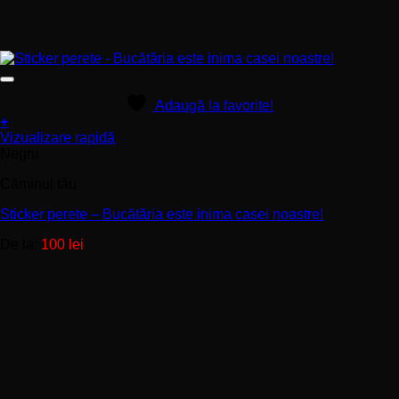
Adaugă la favorite!
+
Acest
Vizualizare rapidă
produs
Negru
are
Căminul tău
mai
multe
Sticker perete – Bucătăria este inima casei noastre!
variații.
Opțiunile
De la:
100
lei
pot
fi
alese
în
pagina
produsului.