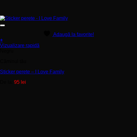
Adaugă la favorite!
+
Acest
Vizualizare rapidă
produs
Negru
are
Căminul tău
mai
multe
Sticker perete – I Love Family
variații.
Opțiunile
De la:
95
lei
pot
fi
alese
în
pagina
produsului.