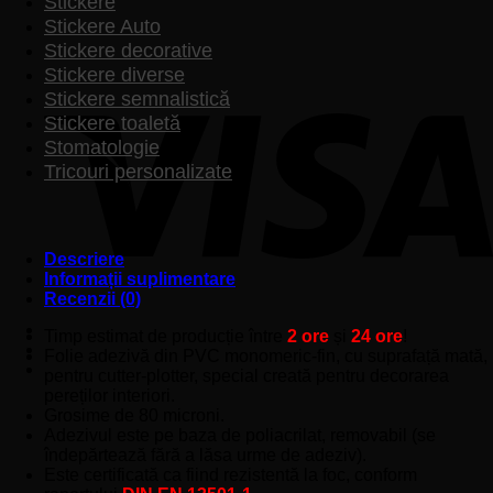
Stickere
Stickere Auto
Stickere decorative
Stickere diverse
Stickere semnalistică
Stickere toaletă
Stomatologie
Tricouri personalizate
Descriere
Informații suplimentare
Recenzii (0)
Timp estimat de producție între
2 ore
și
24 ore
!
Folie adezivă din PVC monomeric-fin, cu suprafață mată,
pentru cutter-plotter, special creată pentru decorarea
pereților interiori.
Grosime de 80 microni.
Adezivul este pe baza de poliacrilat, removabil (se
îndepărtează fără a lăsa urme de adeziv).
Este certificată ca fiind rezistentă la foc, conform