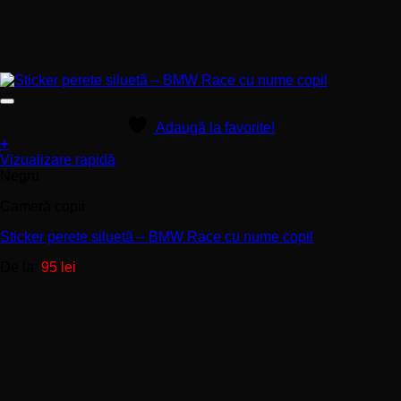
Adaugă la favorite!
+
Acest
Vizualizare rapidă
produs
Negru
are
Cameră copii
mai
multe
Sticker perete siluetă – BMW Race cu nume copil
variații.
Opțiunile
De la:
95
lei
pot
fi
alese
în
pagina
produsului.