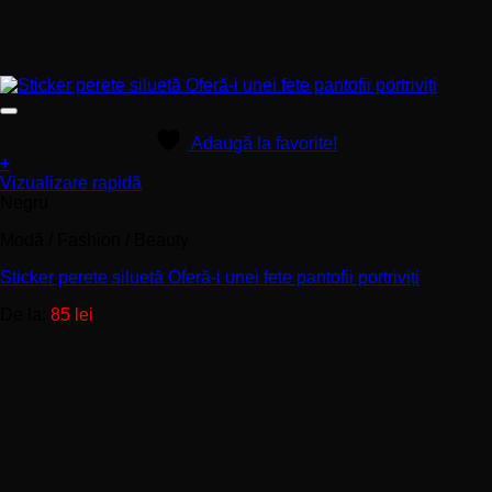
Adaugă la favorite!
+
Acest
Vizualizare rapidă
produs
Negru
are
Modă / Fashion / Beauty
mai
multe
Sticker perete siluetă Oferă-i unei fete pantofii portriviți
variații.
Opțiunile
De la:
85
lei
pot
fi
alese
în
pagina
produsului.