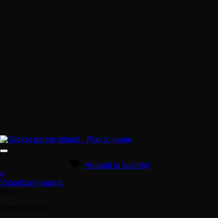
Adaugă la favorite!
+
Acest
Vizualizare rapidă
produs
Negru
are
Cameră copii
mai
multe