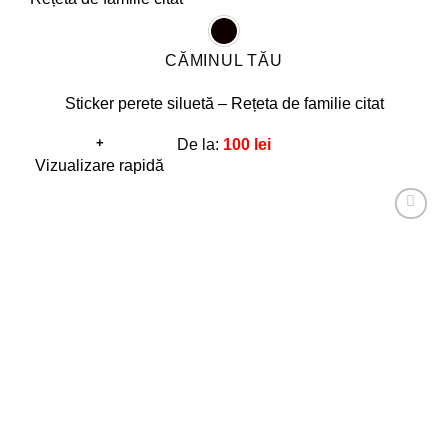
CĂMINUL TĂU
Sticker perete siluetă – Rețeta de familie citat
+
De la:
100
lei
Acest
Vizualizare rapidă
produs
are
Adaugă
mai
la
favorite!
multe
variații.
Opțiunile
pot
fi
alese
în
pagina