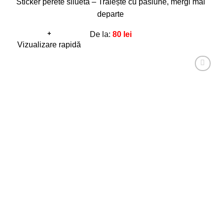
Sticker perete siluetă – Trăiește cu pasiune, mergi mai
departe
+
De la:
80
lei
Acest
Vizualizare rapidă
produs
are
Adaugă
mai
la
favorite!
multe
variații.
Opțiunile
pot
fi
alese
în
pagina
produsului.