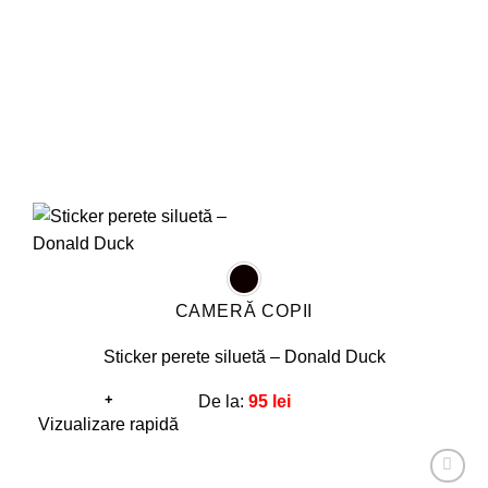
CAMERĂ COPII
Sticker perete siluetă – Donald Duck
+
De la:
95
lei
Acest
Vizualizare rapidă
produs
are