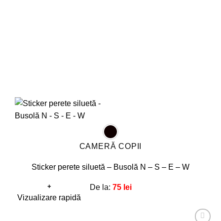
alese
în
pagina
produsului.
CAMERĂ COPII
Sticker perete siluetă – Busolă N – S – E – W
+
De la:
75
lei
Acest
Vizualizare rapidă
produs