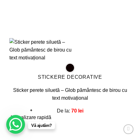
produsului.
STICKERE DECORATIVE
Sticker perete siluetă – Glob pământesc de birou cu
text motivațional
+
De la:
70
lei
Acest
Vizualizare rapidă
produs
Vă ajutăm?
are
Adaugă