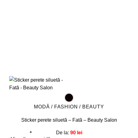
pot
fi
alese
în
pagina
produsului.
MODĂ / FASHION / BEAUTY
Sticker perete siluetă – Fată – Beauty Salon
+
De la:
90
lei