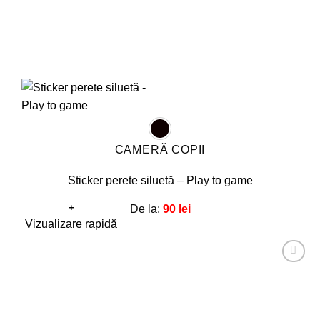
produsului.
CAMERĂ COPII
Sticker perete siluetă – Play to game
+
De la:
90
lei
Acest
Vizualizare rapidă
produs
are
Adaugă
mai
la
favorite!
multe
variații.