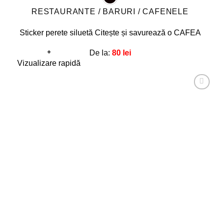
RESTAURANTE / BARURI / CAFENELE
Sticker perete siluetă Citește și savurează o CAFEA
+
De la:
80
lei
Acest
Vizualizare rapidă
produs
are
Adaugă
mai
la
favorite!
multe
variații.
Opțiunile
pot
fi
alese
în
pagina
produsului.