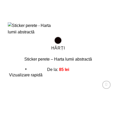
HĂRȚI
Sticker perete – Harta lumii abstractă
+
De la:
85
lei
Acest
Vizualizare rapidă
produs
are
Adaugă
mai
la
favorite!
multe
variații.
Opțiunile