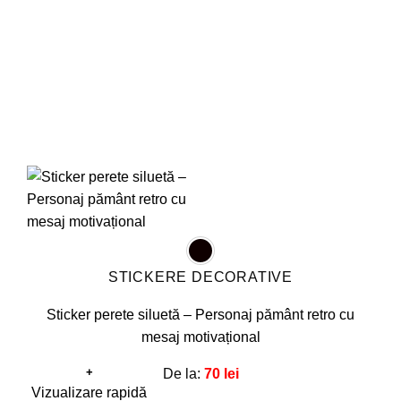
alese
în
pagina
produsului.
STICKERE DECORATIVE
Sticker perete siluetă – Personaj pământ retro cu
mesaj motivațional
+
De la:
70
lei
Acest
Vizualizare rapidă