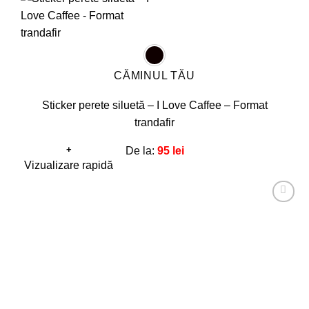
CĂMINUL TĂU
Sticker perete siluetă – I Love Caffee – Format
trandafir
+
De la:
95
lei
Acest
Vizualizare rapidă
produs
are
Adaugă
mai
la
favorite!
multe
variații.
Opțiunile
pot
fi