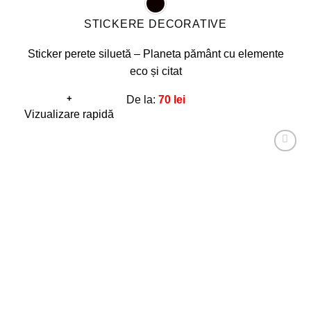
STICKERE DECORATIVE
Sticker perete siluetă – Planeta pământ cu elemente
eco și citat
+
De la:
70
lei
Acest
Vizualizare rapidă
produs
are
Adaugă
mai
la
favorite!
multe
variații.
Opțiunile
pot
fi
alese
în
pagina