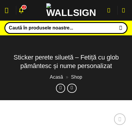
Sari
2
la
conținut
Caută
după:
Sticker perete siluetă – Fetiță cu glob
pământesc și nume personalizat
Acasă
»
Shop
Adaugă