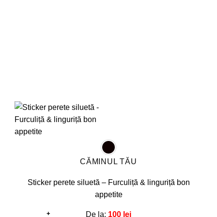
fi
alese
în
pagina
produsului.
CĂMINUL TĂU
Sticker perete siluetă – Furculiță & linguriță bon
appetite
+
De la:
100
lei