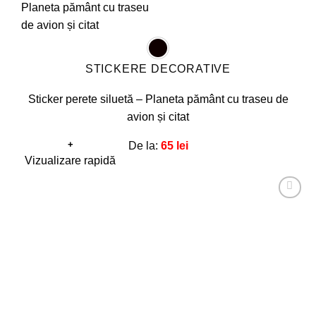
STICKERE DECORATIVE
Sticker perete siluetă – Planeta pământ cu traseu de
avion și citat
+
De la:
65
lei
Acest
Vizualizare rapidă
produs
are
Adaugă
mai
la
favorite!
multe
variații.
Opțiunile
pot
fi