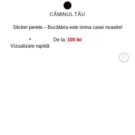
CĂMINUL TĂU
Sticker perete – Bucătăria este inima casei noastre!
+
De la:
100
lei
Acest
Vizualizare rapidă
produs
are
Adaugă
mai
la
favorite!
multe
variații.
Opțiunile
pot
fi
alese
în
pagina