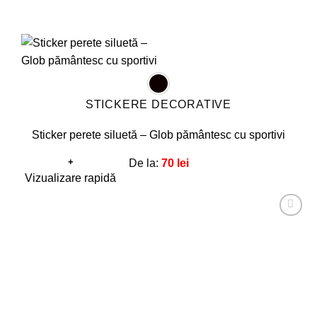
STICKERE DECORATIVE
Sticker perete siluetă – Glob pământesc cu sportivi
+
De la:
70
lei
Acest
Vizualizare rapidă
produs
are
Adaugă
mai
la
favorite!
multe
variații.
Opțiunile
pot