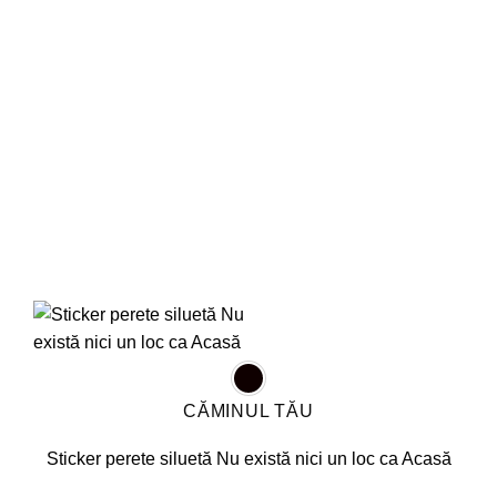
Opțiunile
pot
fi
alese
în
pagina
produsului.
CĂMINUL TĂU
Sticker perete siluetă Nu există nici un loc ca Acasă