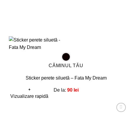
produsului.
CĂMINUL TĂU
Sticker perete siluetă – Fata My Dream
+
De la:
90
lei
Acest
Vizualizare rapidă
produs
are
Adaugă
mai
la
favorite!
multe