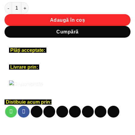
Cantitate Sticker perete siluetă - Fetiță cu glob pământesc și 
Adaugă în coș
Cumpără
Plăți acceptate:
Livrare prin:
Distibuie acum prin: