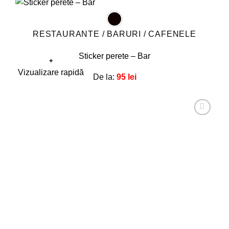
RESTAURANTE / BARURI / CAFENELE
Sticker perete – Bar
+
Acest
Vizualizare rapidă
De la:
95
lei
produs
are
mai
multe
Adaugă
la
variații.
favorite!
Opțiunile
pot
fi
alese
în
pagina
produsului.