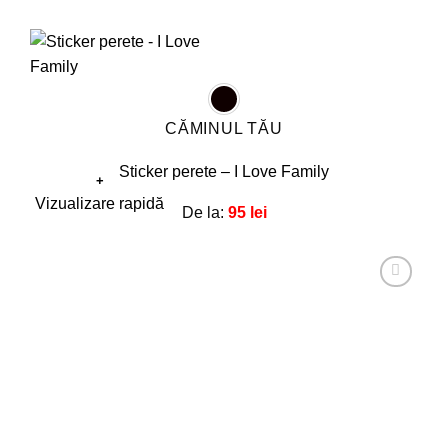
CĂMINUL TĂU
Sticker perete – I Love Family
+
Acest
Vizualizare rapidă
De la:
95
lei
produs
are
mai
multe
Adaugă
la
variații.
favorite!
Opțiunile
pot
fi
alese