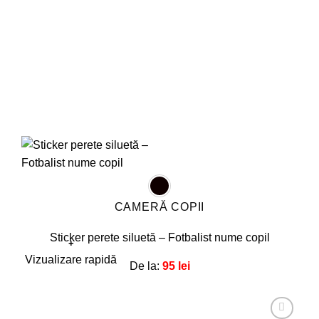
în
pagina
produsului.
CAMERĂ COPII
Sticker perete siluetă – Fotbalist nume copil
+
Acest
Vizualizare rapidă
De la:
95
lei
produs
are
mai