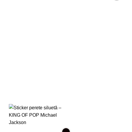
Adaugă
la
favorite!