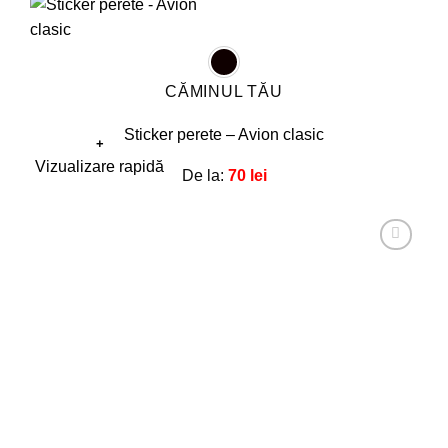
CĂMINUL TĂU
Sticker perete – Avion clasic
+
Acest
Vizualizare rapidă
De la:
70
lei
produs
are
mai
multe
Adaugă
la
variații.
favorite!
Opțiunile
pot
fi
alese
în
pagina