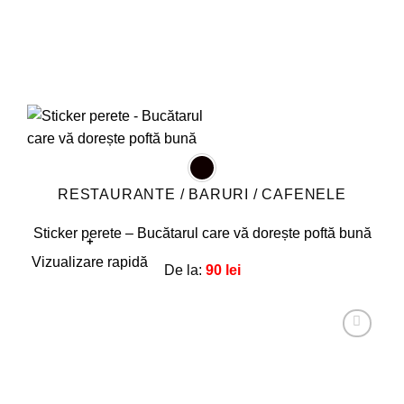
RESTAURANTE / BARURI / CAFENELE
Sticker perete – Bucătarul care vă dorește poftă bună
+
Acest
Vizualizare rapidă
De la:
90
lei
produs
are
mai
multe
Adaugă
la
variații.
favorite!
Opțiunile