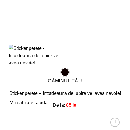
produsului.
CĂMINUL TĂU
Sticker perete – Întotdeauna de Iubire vei avea nevoie!
+
Acest
Vizualizare rapidă
De la:
85
lei
produs
are
mai