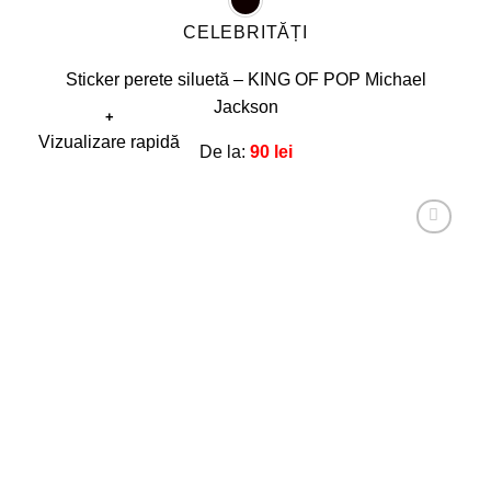
CELEBRITĂȚI
Sticker perete siluetă – KING OF POP Michael
Jackson
+
Acest
Vizualizare rapidă
De la:
90
lei
produs
are
mai
multe
Adaugă
la
variații.
favorite!
Opțiunile
pot
fi
alese
în
pagina
produsului.