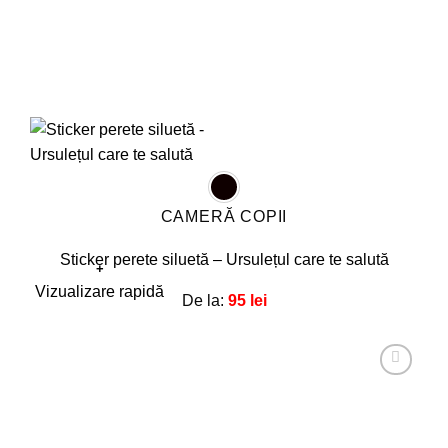
CAMERĂ COPII
Sticker perete siluetă – Ursulețul care te salută
+
Acest
Vizualizare rapidă
De la:
95
lei
produs
are
mai
multe
Adaugă
la
variații.
favorite!
Opțiunile