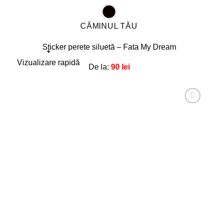
CĂMINUL TĂU
Sticker perete siluetă – Fata My Dream
+
Acest
Vizualizare rapidă
De la:
90
lei
produs
are
mai
multe
Adaugă
la
variații.
favorite!
Opțiunile
pot
fi
alese
în
pagina
produsului.