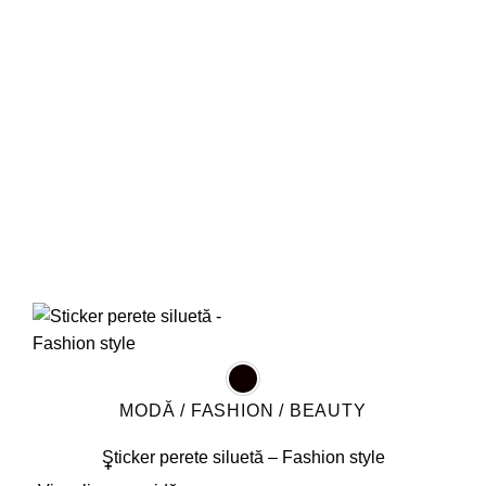
pot
fi
alese
în
pagina
produsului.
MODĂ / FASHION / BEAUTY
Sticker perete siluetă – Fashion style
+