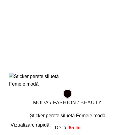
fi
alese
în
pagina
produsului.
MODĂ / FASHION / BEAUTY
Sticker perete siluetă Femeie modă
+
Acest
Vizualizare rapidă
De la:
85
lei
produs