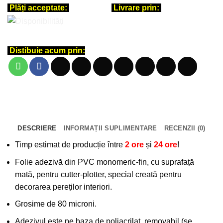
Plăți acceptate:
Livrare prin:
Distibuie acum prin:
DESCRIERE
INFORMAȚII SUPLIMENTARE
RECENZII (0)
Timp estimat de producție între
2 ore
și
24 ore
!
Folie adezivă din PVC monomeric-fin, cu suprafață
mată, pentru cutter-plotter, special creată pentru
decorarea pereților interiori.
Grosime de 80 microni.
Adezivul este pe baza de poliacrilat, removabil (se