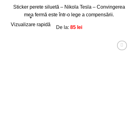
Sticker perete siluetă – Nikola Tesla – Convingerea
mea fermă este într-o lege a compensării.
+
Acest
Vizualizare rapidă
De la:
85
lei
produs
are
mai
multe
Adaugă
la
variații.
favorite!
Opțiunile
pot
fi
alese
în
pagina
produsului.