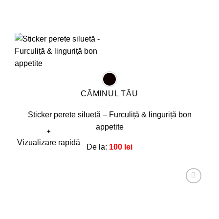
CĂMINUL TĂU
Sticker perete siluetă – Furculiță & linguriță bon
appetite
+
Acest
Vizualizare rapidă
De la:
100
lei
produs
are
mai
multe
Adaugă
la
variații.
favorite!
Opțiunile