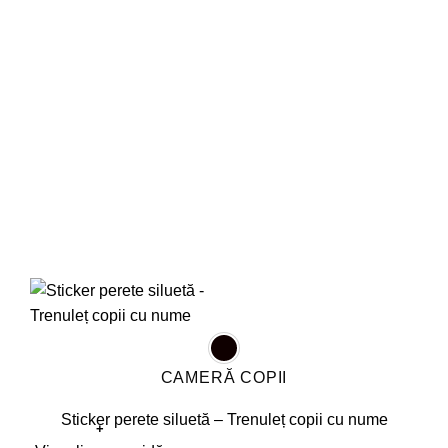
pot
fi
alese
în
pagina
produsului.
CAMERĂ COPII
Sticker perete siluetă – Trenuleț copii cu nume
+