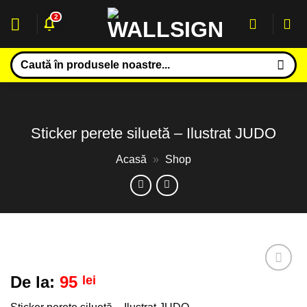
Sari
2
la
conținut
Caută
după:
Sticker perete siluetă – Ilustrat JUDO
Acasă
»
Shop
De la:
95
lei
Adaugă
la