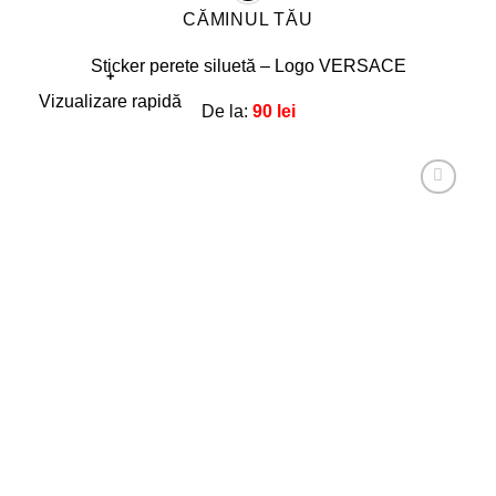
CĂMINUL TĂU
Sticker perete siluetă – Logo VERSACE
+
Acest
Vizualizare rapidă
De la:
90
lei
produs
are
mai
multe
Adaugă
la
variații.
favorite!
Opțiunile
pot
fi
alese
în
pagina
produsului.