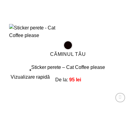
CĂMINUL TĂU
Sticker perete – Cat Coffee please
+
Acest
Vizualizare rapidă
De la:
95
lei
produs
are
mai
multe
Adaugă
la
variații.
favorite!
Opțiunile
pot