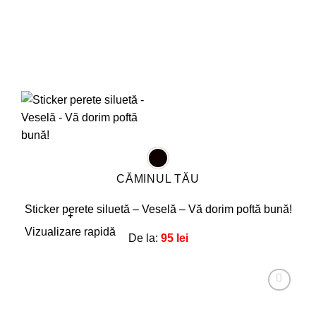
CĂMINUL TĂU
Sticker perete siluetă – Veselă – Vă dorim poftă bună!
+
Acest
Vizualizare rapidă
De la:
95
lei
produs
are
mai
multe
Adaugă
la