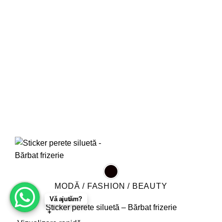
pot
fi
alese
în
pagina
produsului.
MODĂ / FASHION / BEAUTY
Vă ajutăm?
Sticker perete siluetă – Bărbat frizerie
+