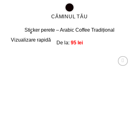
CĂMINUL TĂU
Sticker perete – Arabic Coffee Tradițional
+
Acest
Vizualizare rapidă
De la:
95
lei
produs
are
mai
multe
Adaugă
la
variații.
favorite!
Opțiunile
pot
fi
alese
în
pagina
produsului.