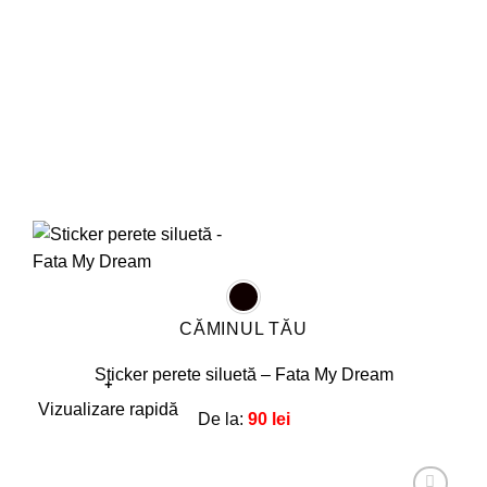
în
pagina
produsului.
CĂMINUL TĂU
Sticker perete siluetă – Fata My Dream
+
Acest
Vizualizare rapidă
De la:
90
lei
produs
are