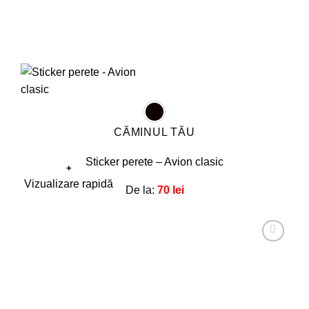
CĂMINUL TĂU
Sticker perete – Avion clasic
+
Acest
Vizualizare rapidă
De la:
70
lei
produs
are
mai
multe
Adaugă
la
variații.
favorite!
Opțiunile
pot