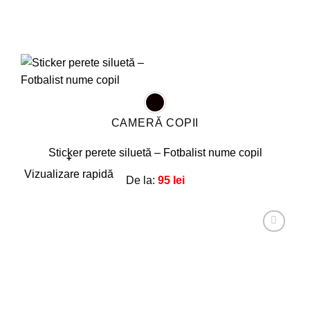
CAMERĂ COPII
Sticker perete siluetă – Fotbalist nume copil
+
Acest
Vizualizare rapidă
De la:
95
lei
produs
are
mai
multe
Adaugă
la
variații.
favorite!
Opțiunile
pot