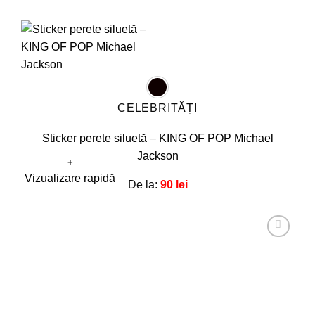
CELEBRITĂȚI
Sticker perete siluetă – KING OF POP Michael
Jackson
+
Acest
Vizualizare rapidă
De la:
90
lei
produs
are
mai
multe
Adaugă
la
variații.
favorite!
Opțiunile
pot