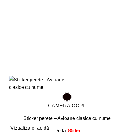
fi
alese
în
pagina
produsului.
CAMERĂ COPII
Sticker perete – Avioane clasice cu nume
+
Acest
Vizualizare rapidă
De la:
85
lei