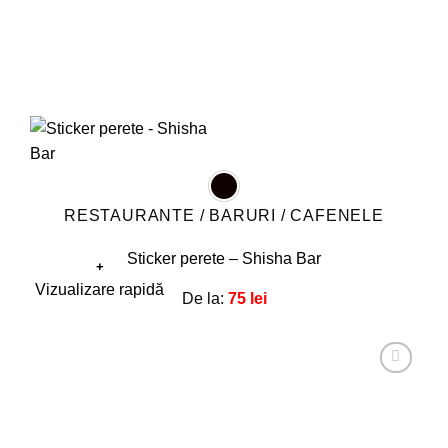
RESTAURANTE / BARURI / CAFENELE
Sticker perete – Shisha Bar
+
Acest
Vizualizare rapidă
De la:
75
lei
produs
are
mai
multe
Adaugă
la
variații.
favorite!
Opțiunile