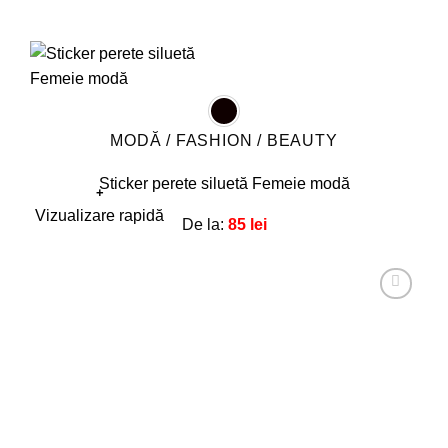
MODĂ / FASHION / BEAUTY
Sticker perete siluetă Femeie modă
+
Acest
Vizualizare rapidă
De la:
85
lei
produs
are
mai
multe
Adaugă
la
variații.
favorite!
Opțiunile
pot
fi
alese