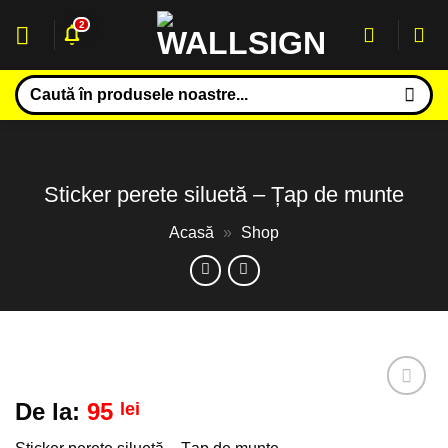
Sari
2
la
conținut
Caută
după:
Sticker perete siluetă – Țap de munte
Acasă
»
Shop
De la:
95
lei
Adaugă
la