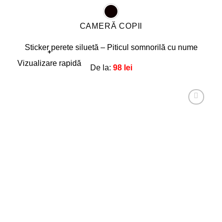
CAMERĂ COPII
Sticker perete siluetă – Piticul somnorilă cu nume
+
Acest
Vizualizare rapidă
De la:
98
lei
produs
are
mai
multe
Adaugă
la
variații.
favorite!
Opțiunile
pot
fi
alese
în
pagina
produsului.