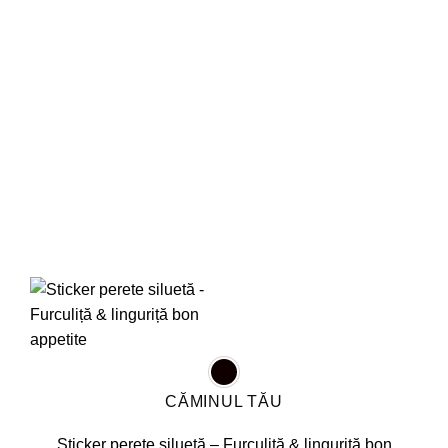
pot
fi
alese
în
pagina
produsului.
CĂMINUL TĂU
Sticker perete siluetă – Furculiță & linguriță bon