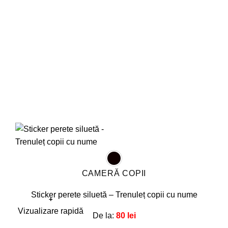
fi
alese
în
pagina
produsului.
CAMERĂ COPII
Sticker perete siluetă – Trenuleț copii cu nume
+
Acest
Vizualizare rapidă
De la:
80
lei
produs