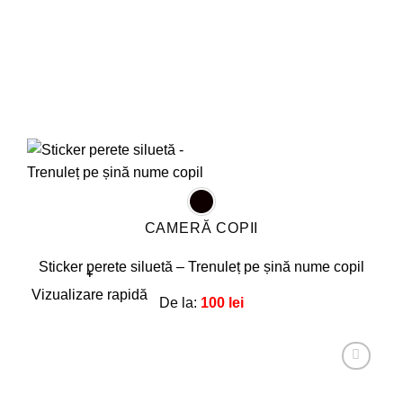
produsului.
CAMERĂ COPII
Sticker perete siluetă – Trenuleț pe șină nume copil
+
Acest
Vizualizare rapidă
De la:
100
lei
produs
are
mai
multe
Adaugă
la