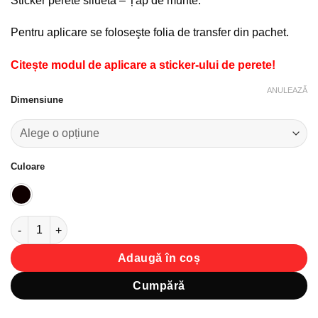
Sticker perete siluetă – Țap de munte.
favorite!
Pentru aplicare se foloseşte folia de transfer din pachet.
Citește modul de aplicare a sticker-ului de perete!
ANULEAZĂ
Dimensiune
Culoare
Cantitate Sticker perete siluetă – Țap de munte
Adaugă în coș
Cumpără