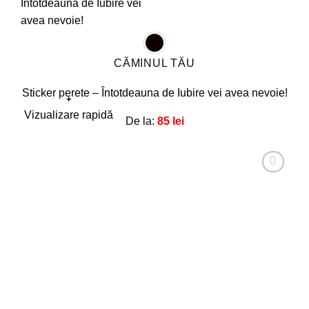
CĂMINUL TĂU
Sticker perete – Întotdeauna de Iubire vei avea nevoie!
+
Acest
Vizualizare rapidă
De la:
85
lei
produs
are
mai
multe
Adaugă
la
variații.
favorite!
Opțiunile
pot
fi
alese
în
pagina