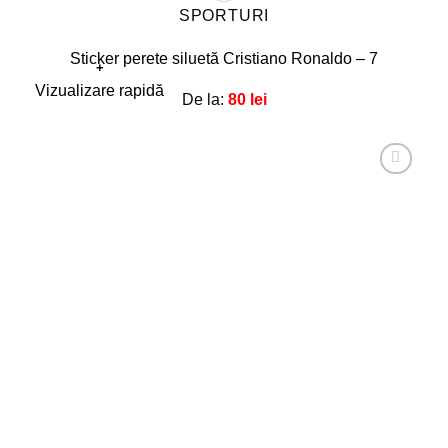
SPORTURI
Sticker perete siluetă Cristiano Ronaldo – 7
+
Acest
Vizualizare rapidă
De la:
80
lei
produs
are
mai
multe
Adaugă
la
variații.
favorite!
Opțiunile
pot
fi
alese
în
pagina
produsului.