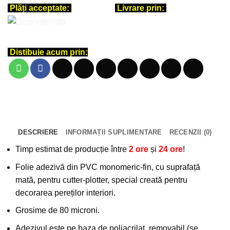
Plăți acceptate:
Livrare prin:
Distibuie acum prin:
DESCRIERE
INFORMAȚII SUPLIMENTARE
RECENZII (0)
Timp estimat de producție între
2 ore
și
24 ore
!
Folie adezivă din PVC monomeric-fin, cu suprafață
mată, pentru cutter-plotter, special creată pentru
decorarea pereților interiori.
Grosime de 80 microni.
Adezivul este pe baza de poliacrilat, removabil (se