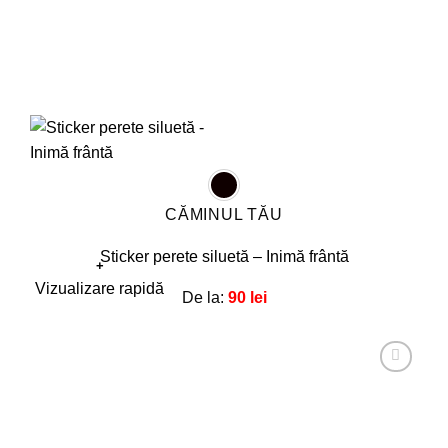
CĂMINUL TĂU
Sticker perete siluetă – Inimă frântă
+
Acest
Vizualizare rapidă
De la:
90
lei
produs
are
mai
multe
Adaugă
la
variații.
favorite!
Opțiunile