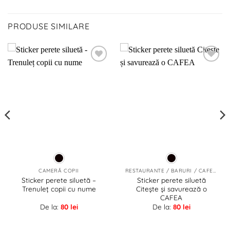
PRODUSE SIMILARE
Adaugă
Adaugă
la
la
favorite!
favorite!
CAMERĂ COPII
RESTAURANTE / BARURI / CAFENELE
Sticker perete siluetă –
Sticker perete siluetă
Trenuleț copii cu nume
Citește și savurează o
CAFEA
De la:
80
lei
De la:
80
lei