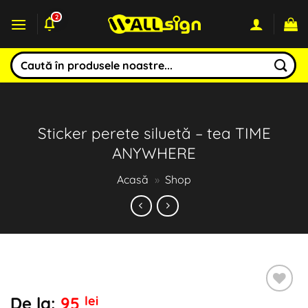
Sari
2
la
conținut
Caută
după:
Sticker perete siluetă – tea TIME
ANYWHERE
Acasă
»
Shop
De la:
95
lei
Adaugă