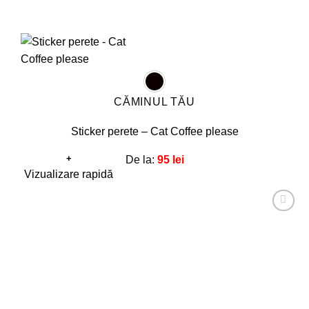
CĂMINUL TĂU
Sticker perete – Cat Coffee please
+
De la:
95
lei
Acest
Vizualizare rapidă
produs
are
Adaugă
mai
la
favorite!
multe
variații.
Opțiunile
pot