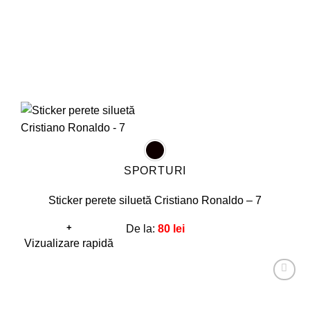
pagina
produsului.
SPORTURI
Sticker perete siluetă Cristiano Ronaldo – 7
+
De la:
80
lei
Acest
Vizualizare rapidă
produs
are
Adaugă
mai
la
favorite!