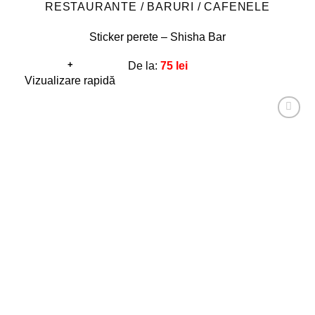
RESTAURANTE / BARURI / CAFENELE
Sticker perete – Shisha Bar
+
De la:
75
lei
Acest
Vizualizare rapidă
produs
are
Adaugă
mai
la
favorite!
multe
variații.
Opțiunile
pot
fi
alese
în
pagina
produsului.