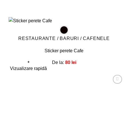
RESTAURANTE / BARURI / CAFENELE
Sticker perete Cafe
+
De la:
80
lei
Acest
Vizualizare rapidă
produs
are
Adaugă
mai
la
favorite!
multe
variații.
Opțiunile
pot
fi