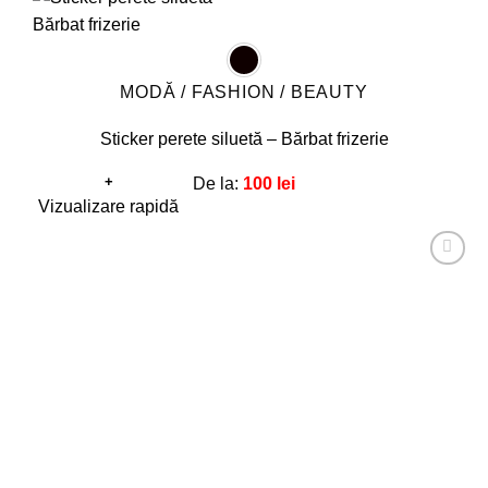
MODĂ / FASHION / BEAUTY
Sticker perete siluetă – Bărbat frizerie
+
De la:
100
lei
Acest
Vizualizare rapidă
produs
are
Adaugă
mai
la
favorite!
multe
variații.
Opțiunile
pot
fi
alese
în