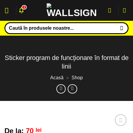
Sari
2
la
conținut
Caută
după:
Sticker program de funcționare în format de
linii
Acasă
»
Shop
De la:
70
lei
Adaugă