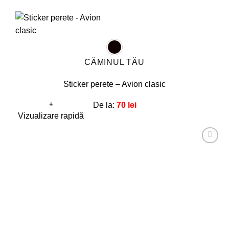
CĂMINUL TĂU
Sticker perete – Avion clasic
+
De la:
70
lei
Acest
Vizualizare rapidă
produs
are
Adaugă
mai
la
favorite!
multe
variații.
Opțiunile
pot
fi