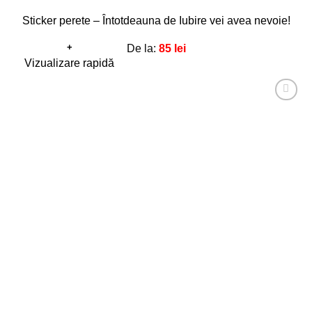
Sticker perete – Întotdeauna de Iubire vei avea nevoie!
+
De la:
85
lei
Acest
Vizualizare rapidă
produs
are
Adaugă
mai
la
favorite!
multe
variații.
Opțiunile
pot
fi
alese
în
pagina
produsului.