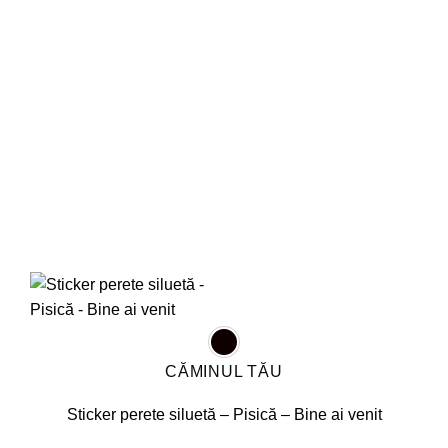
Opțiunile
pot
fi
alese
în
pagina
produsului.
CĂMINUL TĂU
Sticker perete siluetă – Pisică – Bine ai venit