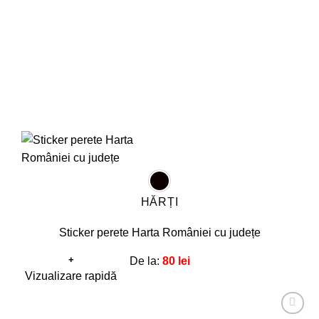
alese
în
pagina
produsului.
HĂRȚI
Sticker perete Harta României cu județe
+
De la:
80
lei
Acest
Vizualizare rapidă
produs
are