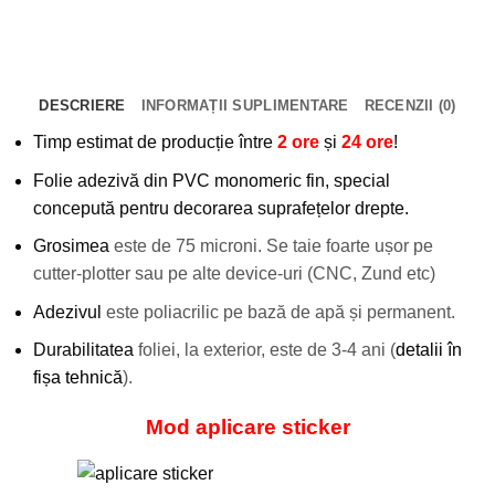
DESCRIERE
INFORMAȚII SUPLIMENTARE
RECENZII (0)
Timp estimat de producție între
2 ore
și
24 ore
!
Folie adezivă din PVC monomeric fin, special
concepută pentru decorarea suprafețelor drepte.
Grosimea
este de 75 microni. Se taie foarte ușor pe
cutter-plotter sau pe alte device-uri (CNC, Zund etc)
Adezivul
este poliacrilic pe bază de apă și permanent.
Durabilitatea
foliei, la exterior, este de 3-4 ani (
detalii în
fișa tehnică
).
Mod aplicare sticker