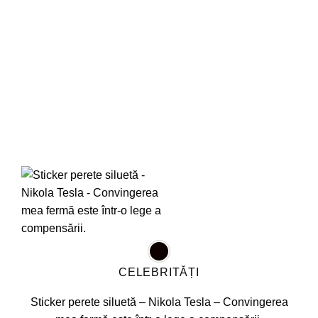
pot
fi
alese
în
pagina
produsului.
CELEBRITĂȚI
Sticker perete siluetă – Nikola Tesla – Convingerea