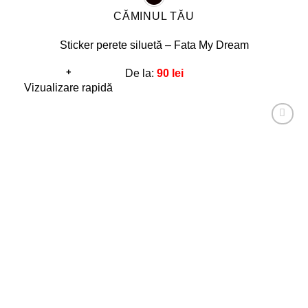
CĂMINUL TĂU
Sticker perete siluetă – Fata My Dream
+
De la:
90
lei
Acest
Vizualizare rapidă
produs
are
Adaugă
mai
la
favorite!
multe
variații.
Opțiunile
pot
fi
alese
în
pagina
produsului.