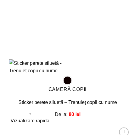
alese
în
pagina
produsului.
CAMERĂ COPII
Sticker perete siluetă – Trenuleț copii cu nume
+
De la:
80
lei
Acest
Vizualizare rapidă
produs