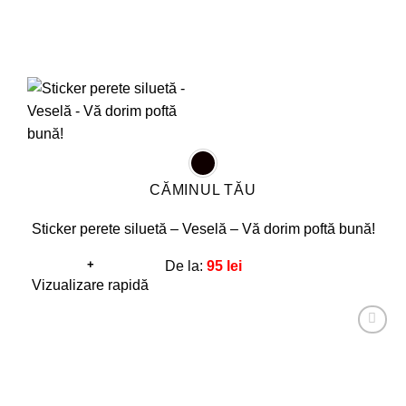
CĂMINUL TĂU
Sticker perete siluetă – Veselă – Vă dorim poftă bună!
+
De la:
95
lei
Acest
Vizualizare rapidă
produs
are
Adaugă
mai
la
favorite!
multe
variații.