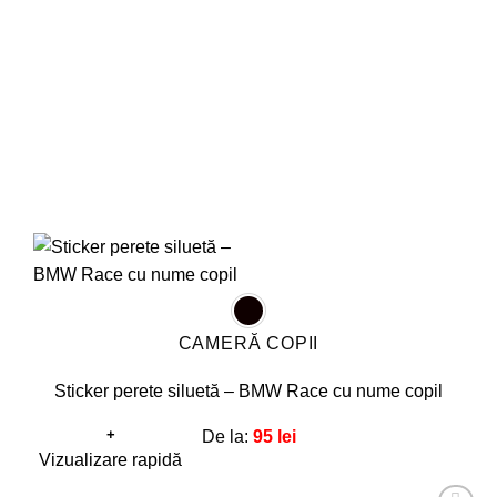
fi
alese
în
pagina
produsului.
CAMERĂ COPII
Sticker perete siluetă – BMW Race cu nume copil
+
De la:
95
lei
Acest
Vizualizare rapidă
produs