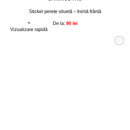
Sticker perete siluetă – Inimă frântă
+
De la:
90
lei
Acest
Vizualizare rapidă
produs
are
Adaugă
mai
la
favorite!
multe
variații.
Opțiunile
pot
fi
alese
în
pagina
produsului.