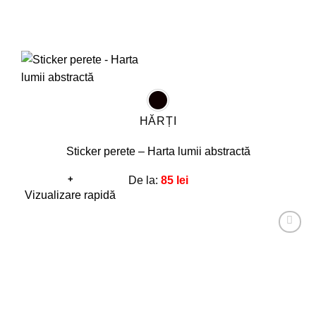
HĂRȚI
Sticker perete – Harta lumii abstractă
+
De la:
85
lei
Acest
Vizualizare rapidă
produs
are
Adaugă
mai
la
favorite!
multe
variații.
Opțiunile