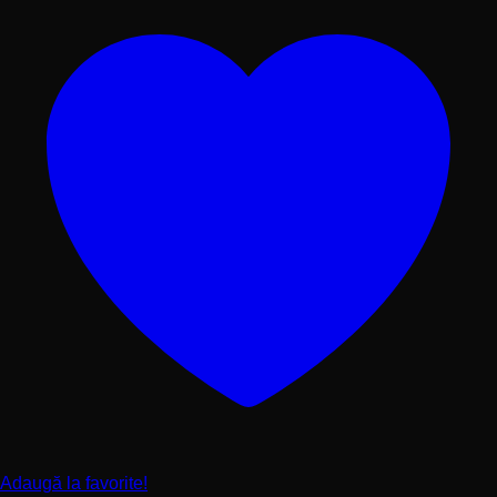
produsului.
Adaugă la favorite!