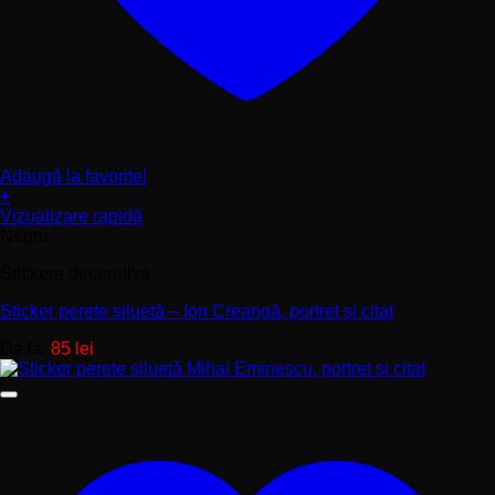
Adaugă la favorite!
+
Acest
Vizualizare rapidă
produs
Negru
are
Stickere decorative
mai
multe
Sticker perete siluetă – Ion Creangă, portret și citat
variații.
Opțiunile
De la:
85
lei
pot
fi
alese
în
pagina
produsului.