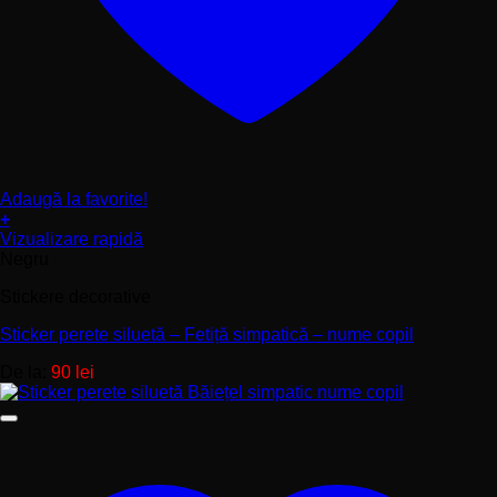
Adaugă la favorite!
+
Acest
Vizualizare rapidă
produs
Negru
are
Stickere decorative
mai
multe
Sticker perete siluetă – Fetiță simpatică – nume copil
variații.
Opțiunile
De la:
90
lei
pot
fi
alese
în
pagina
produsului.