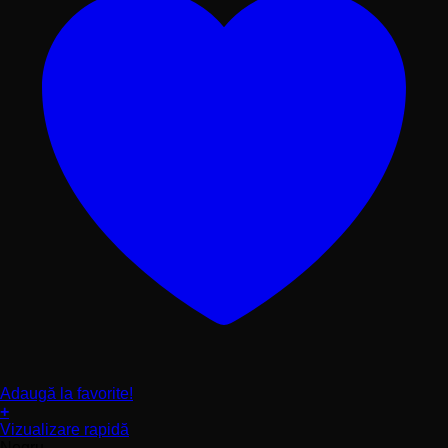
Adaugă la favorite!
+
Acest
Vizualizare rapidă
produs
Negru