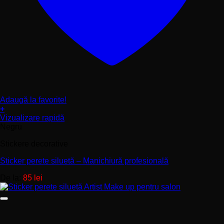
Adaugă la favorite!
+
Acest
Vizualizare rapidă
produs
Negru
are
Stickere decorative
mai
multe
Sticker perete siluetă – Manichiură profesională
variații.
Opțiunile
De la:
85
lei
pot
fi
alese
în
pagina