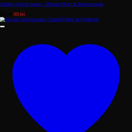
Sticker vitrină geam – Băuturi Reci & Revigorante
De la:
80
lei