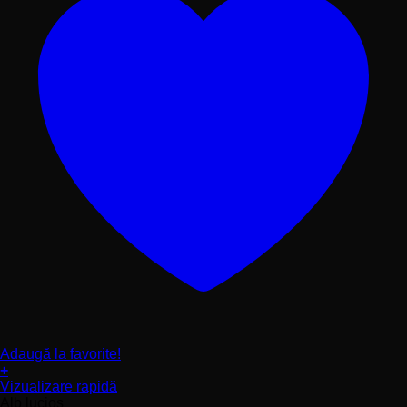
Adaugă la favorite!
+
Acest
Vizualizare rapidă
produs
Alb lucios