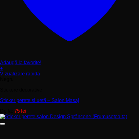
Adaugă la favorite!
+
Acest
Vizualizare rapidă
produs
Negru
are
Stickere decorative
mai
multe
Sticker perete siluetă – Salon Masaj
variații.
Opțiunile
De la:
75
lei
pot
fi
alese
în
pagina