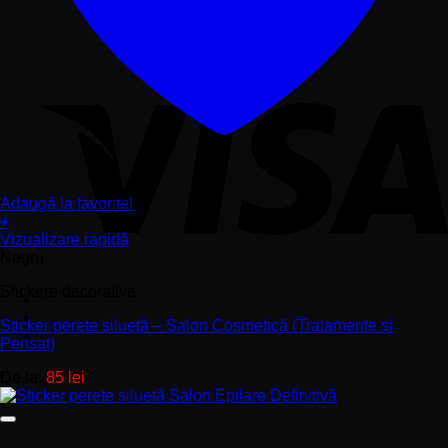
Adaugă la favorite!
+
Acest
Vizualizare rapidă
produs
Negru
are
Stickere decorative
mai
multe
Sticker perete siluetă – Salon Cosmetică (Tratamente și
variații.
Pensat)
Opțiunile
pot
De la:
85
lei
fi
alese
în
pagina