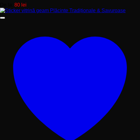
De la:
80
lei