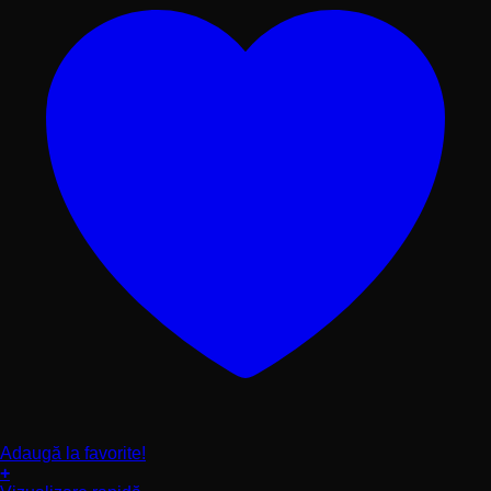
produsului.
Adaugă la favorite!
+