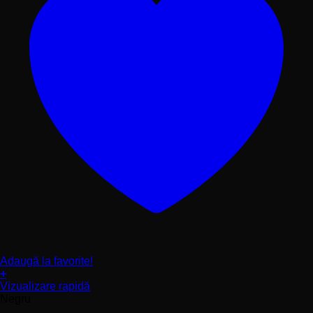
Adaugă la favorite!
+
Acest
Vizualizare rapidă
produs
Negru
are