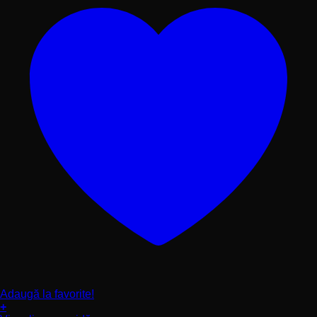
produsului.
Adaugă la favorite!
+