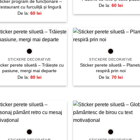
ticker program de funcționare –
De la:
60
lei
estaurant cu furculiță și lingură
De la:
60
lei
+
+
Adaugă
Adau
la
la
favorite!
favori
STICKERE DECORATIVE
STICKERE DECORATIVE
icker perete siluetă – Trăiește cu
Sticker perete siluetă – Planet
pasiune, mergi mai departe
respiră prin noi
De la:
80
lei
De la:
70
lei
Adaugă
Adau
+
+
la
la
favorite!
favori