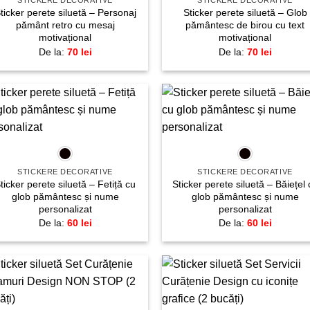
STICKERE DECORATIVE
STICKERE DECORATIVE
ticker perete siluetă – Personaj
Sticker perete siluetă – Glob
pământ retro cu mesaj
pământesc de birou cu text
motivațional
motivațional
De la:
70
lei
De la:
70
lei
Adaugă
Adau
+
+
la
la
favorite!
favori
STICKERE DECORATIVE
STICKERE DECORATIVE
ticker perete siluetă – Fetiță cu
Sticker perete siluetă – Băiețel 
glob pământesc și nume
glob pământesc și nume
personalizat
personalizat
De la:
60
lei
De la:
60
lei
Adaugă
Adau
+
+
la
la