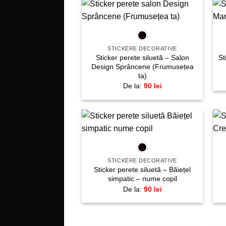
+
Adaugă
la
favorite!
STICKERE DECORATIVE
Sticker perete siluetă – Salon
St
Design Sprâncene (Frumusețea
ta)
De la:
90
lei
+
Adaugă
la
favorite!
STICKERE DECORATIVE
Sticker perete siluetă – Băiețel
simpatic – nume copil
De la:
90
lei