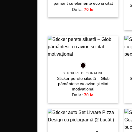
pământ cu elemente eco și citat
S
De la:
70
lei
Adaugă
+
la
favorite!
STICKERE DECORATIVE
Sticker perete siluetă – Glob
S
pământesc cu avion și citat
motivațional
De la:
70
lei
+
Adaugă
la