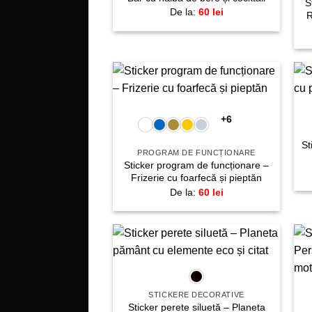
S
De la:
60
lei
R
+
Adaugă
la
+6
favorite!
St
PROGRAM DE FUNCȚIONARE
Sticker program de funcționare –
Frizerie cu foarfecă și pieptăn
De la:
60
lei
+
Adaugă
la
favorite!
STICKERE DECORATIVE
Sticker perete siluetă – Planeta