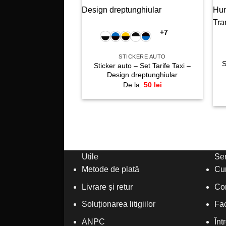
+
Adaugă
la
+7
favorite!
STICKERE AUTO
S
Sticker auto – Set Tarife Taxi –
Design dreptunghiular
De la:
50
lei
Utile
Ser
Metode de plată
Cu
Livrare și retur
Co
Soluționarea litigiilor
Fac
ANPC
Înt