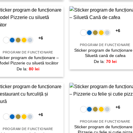
+
Adaugă
Adau
+
la
la
+6
favorite!
favori
+6
PROGRAM DE FUNCȚIONARE
Sticker program de funcționare
PROGRAM DE FUNCȚIONARE
Siluetă cană de cafea
ticker program de funcționare –
De la:
70
lei
odel Pizzerie cu siluetă tocător
De la:
80
lei
+
Adaugă
Adau
+
la
la
+6
favorite!
favori
+6
PROGRAM DE FUNCȚIONARE
Sticker program de funcționare
PROGRAM DE FUNCȚIONARE
Pizzerie cu felie și cutie pizza