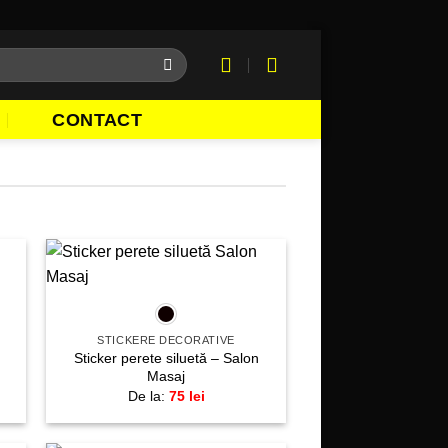
CONTACT
+
gă
Adaugă
la
te!
favorite!
STICKERE DECORATIVE
Sticker perete siluetă – Salon
Masaj
De la:
75
lei