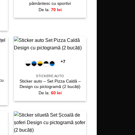
pământesc cu sportivi
De la:
70
lei
+
gă
Adaugă
la
+7
te!
favorite!
STICKERE AUTO
cu
Sticker auto – Set Pizza Caldă –
Design cu pictogramă (2 bucăți)
De la:
60
lei
gă
Adaugă
+
la