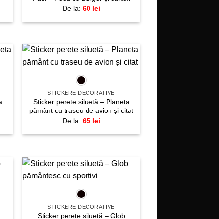
De la:
60
lei
+
gă
Adaugă
la
te!
favorite!
STICKERE DECORATIVE
a
Sticker perete siluetă – Planeta
pământ cu traseu de avion și citat
De la:
65
lei
+
gă
Adaugă
la
te!
favorite!
STICKERE DECORATIVE
Sticker perete siluetă – Glob