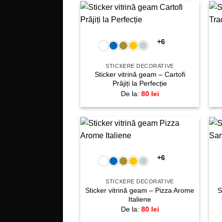
+
Adaugă
la
+6
favorite!
STICKERE DECORATIVE
Sticker vitrină geam – Cartofi
Prăjiți la Perfecție
De la:
80
lei
+
Adaugă
la
+6
favorite!
STICKERE DECORATIVE
Sticker vitrină geam – Pizza Arome
S
Italiene
De la:
80
lei