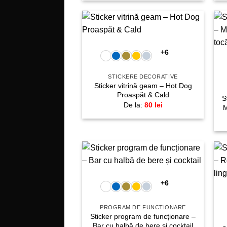
+
Adaugă
la
+6
favorite!
STICKERE DECORATIVE
Sticker vitrină geam – Hot Dog
Proaspăt & Cald
S
De la:
80
lei
M
+
Adaugă
la
+6
favorite!
PROGRAM DE FUNCȚIONARE
Sticker program de funcționare –
Bar cu halbă de bere și cocktail