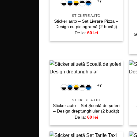
+7
favorite!
STICKERE AUTO
Sticker auto – Set Livrare Pizza –
Design cu pictogramă (2 bucăți)
De la:
60
lei
G
+
Adaugă
la
+7
favorite!
STICKERE AUTO
Sticker auto – Set Școală de șoferi
– Design dreptunghiular (2 bucăți)
De la:
60
lei