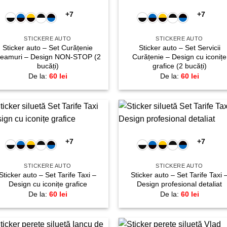
favorite!
favori
+7
+7
STICKERE AUTO
STICKERE AUTO
Sticker auto – Set Curățenie
Sticker auto – Set Servicii
eamuri – Design NON-STOP (2
Curățenie – Design cu iconițe
bucăți)
grafice (2 bucăți)
De la:
60
lei
De la:
60
lei
+
+
Adaugă
Adau
la
la
+7
+7
favorite!
favori
STICKERE AUTO
STICKERE AUTO
Sticker auto – Set Tarife Taxi –
Sticker auto – Set Tarife Taxi 
Design cu iconițe grafice
Design profesional detaliat
De la:
60
lei
De la:
60
lei