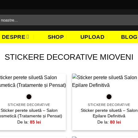
DESPRE
SHOP
UPLOAD
BLOG
STICKERE DECORATIVE MIOVENI
+
+
Adaugă
Adau
la
la
favorite!
favori
STICKERE DECORATIVE
STICKERE DECORATIVE
Sticker perete siluetă – Salon
Sticker perete siluetă – Salon
smetică (Tratamente și Pensat)
Epilare Definitivă
De la:
85
lei
De la:
80
lei