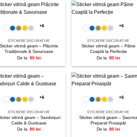
+
+
Adaugă
Adau
la
la
+6
+6
favorite!
favori
STICKERE DECORATIVE
STICKERE DECORATIVE
Sticker vitrină geam – Plăcinte
Sticker vitrină geam – Pâine
Tradiționale & Savuroase
Coaptă la Perfecție
De la:
80
lei
De la:
80
lei
+
+
Adaugă
Adau
la
la
+6
+6
favorite!
favori
STICKERE DECORATIVE
STICKERE DECORATIVE
ticker vitrină geam – Sandvișuri
Sticker vitrină geam – Șaorm
Calde & Gustoase
Preparat Proaspăt
De la:
80
lei
De la:
80
lei