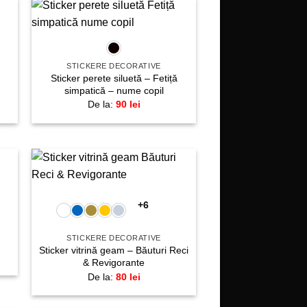
+
gă
Adaugă
la
te!
favorite!
STICKERE DECORATIVE
Sticker perete siluetă – Fetiță
simpatică – nume copil
De la:
90
lei
+
gă
Adaugă
la
+6
te!
favorite!
STICKERE DECORATIVE
Sticker vitrină geam – Băuturi Reci
& Revigorante
De la:
80
lei