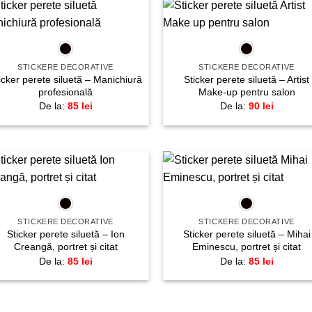
+
+
Adaugă
Adau
la
la
favorite!
favori
STICKERE DECORATIVE
STICKERE DECORATIVE
icker perete siluetă – Manichiură
Sticker perete siluetă – Artist
profesională
Make-up pentru salon
De la:
85
lei
De la:
90
lei
+
+
Adaugă
Adau
la
la
favorite!
favori
STICKERE DECORATIVE
STICKERE DECORATIVE
Sticker perete siluetă – Ion
Sticker perete siluetă – Mihai
Creangă, portret și citat
Eminescu, portret și citat
De la:
85
lei
De la:
85
lei