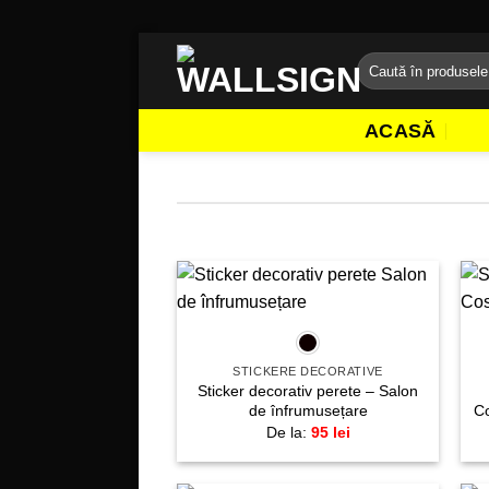
Sari
Caută
la
după:
conținut
ACASĂ
+
Adaugă
la
favorite!
STICKERE DECORATIVE
Sticker decorativ perete – Salon
de înfrumusețare
Co
De la:
95
lei