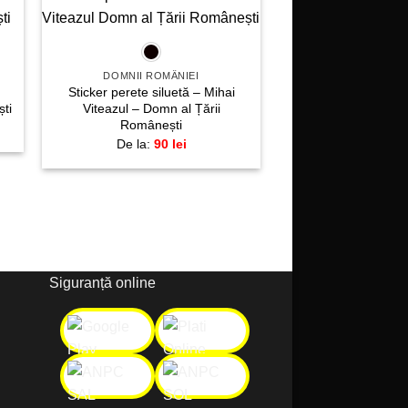
+
gă
Adaugă
la
te!
favorite!
DOMNII ROMÂNIEI
Sticker perete siluetă – Mihai
ti
Viteazul – Domn al Țării
Românești
De la:
90
lei
Siguranță online