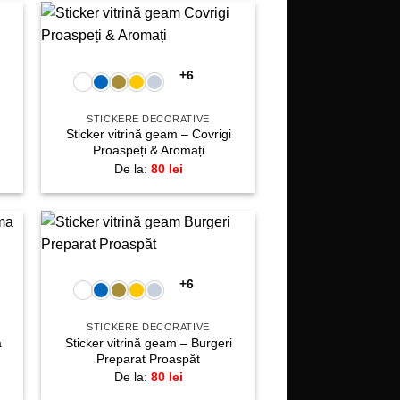
+
gă
Adaugă
la
+6
te!
favorite!
STICKERE DECORATIVE
Sticker vitrină geam – Covrigi
Proaspeți & Aromați
De la:
80
lei
+
gă
Adaugă
la
+6
te!
favorite!
STICKERE DECORATIVE
a
Sticker vitrină geam – Burgeri
Preparat Proaspăt
De la:
80
lei