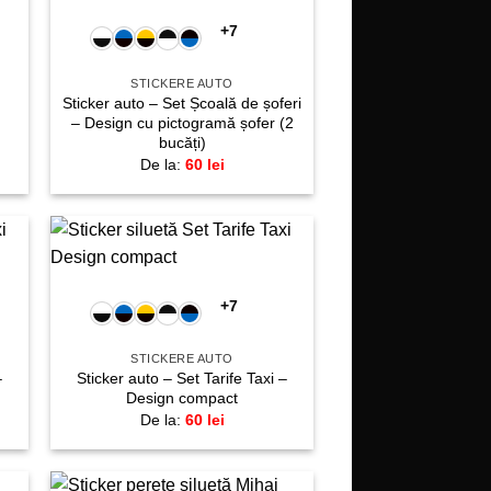
te!
favorite!
+7
STICKERE AUTO
Sticker auto – Set Școală de șoferi
– Design cu pictogramă șofer (2
bucăți)
De la:
60
lei
+
gă
Adaugă
la
+7
te!
favorite!
STICKERE AUTO
–
Sticker auto – Set Tarife Taxi –
Design compact
De la:
60
lei