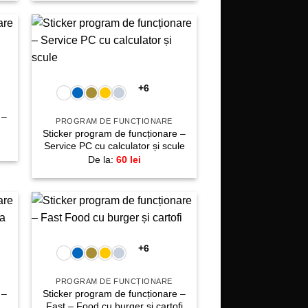
gă
Adaugă
+
la
te!
favorite!
+6
 –
PROGRAM DE FUNCȚIONARE
Sticker program de funcționare –
Service PC cu calculator și scule
De la:
60
lei
+
gă
Adaugă
la
+6
te!
favorite!
PROGRAM DE FUNCȚIONARE
 –
Sticker program de funcționare –
Fast – Food cu burger și cartofi