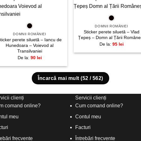
+
Adaugă
Adau
+
la
la
favorite!
favori
DOMNII ROMÂNIEI
Sticker perete siluetă – Vlad
DOMNII ROMÂNIEI
Țepeș – Domn al Țării Româneș
ticker perete siluetă – Iancu de
De la:
95
lei
Hunedoara – Voievod al
Transilvaniei
De la:
90
lei
Încarcă mai mult
(
52
/ 562)
vicii clienți
Servicii clienți
m comand online?
Cum comand online?
ntul meu
Contul meu
turi
Facturi
rebări frecvente
Întrebări frecvente